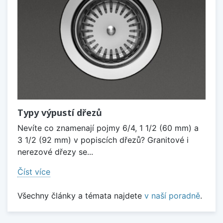
Typy výpustí dřezů
Nevíte co znamenají pojmy 6/4, 1 1/2 (60 mm) a
3 1/2 (92 mm) v popiscích dřezů? Granitové i
nerezové dřezy se...
Číst více
Všechny články a témata najdete
v naší poradně
.