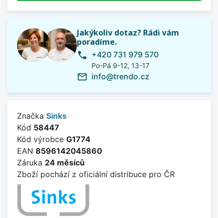
Jakýkoliv dotaz? Rádi vám
poradíme.
+420 731 979 570
phone
Po-Pá 9-12, 13-17
info@trendo.cz
mail_outline
Značka
Sinks
Kód
58447
Kód výrobce
G1774
EAN
8596142045860
Záruka
24 měsíců
Zboží pochází z oficiální distribuce pro ČR