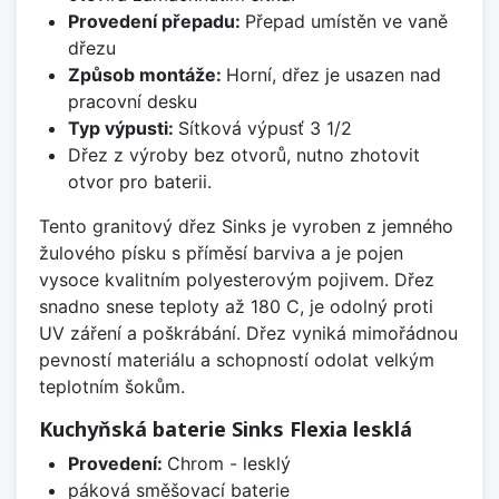
Provedení přepadu:
Přepad umístěn ve vaně
dřezu
Způsob montáže:
Horní, dřez je usazen nad
pracovní desku
Typ výpusti:
Sítková výpusť 3 1/2
Dřez z výroby bez otvorů, nutno zhotovit
otvor pro baterii.
Tento granitový dřez Sinks je vyroben z jemného
žulového písku s příměsí barviva a je pojen
vysoce kvalitním polyesterovým pojivem. Dřez
snadno snese teploty až 180 C, je odolný proti
UV záření a poškrábání. Dřez vyniká mimořádnou
pevností materiálu a schopností odolat velkým
teplotním šokům.
Kuchyňská baterie Sinks Flexia lesklá
Provedení:
Chrom - lesklý
páková směšovací baterie