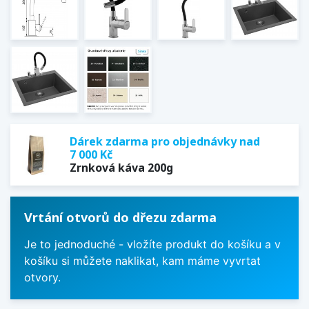
Dárek zdarma pro objednávky nad
7 000 Kč
Zrnková káva 200g
Vrtání otvorů do dřezu zdarma
Je to jednoduché - vložíte produkt do košíku a v
košíku si můžete naklikat, kam máme vyvrtat
otvory.