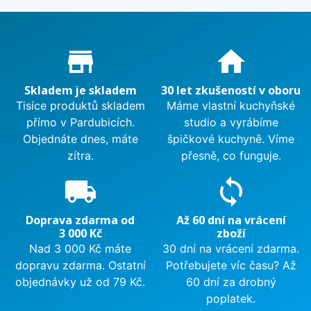
Proč nakupovat u nás?
store_mall_directory
home
Skladem je skladem
30 let zkušeností v oboru
Tisíce produktů skladem
Máme vlastní kuchyňské
přímo v Pardubicích.
studio a vyrábíme
Objednáte dnes, máte
špičkové kuchyně. Víme
zítra.
přesně, co funguje.
local_shipping
sync
Doprava zdarma od
Až 60 dní na vrácení
3 000 Kč
zboží
Nad 3 000 Kč máte
30 dní na vrácení zdarma.
dopravu zdarma. Ostatní
Potřebujete víc času? Až
objednávky už od 79 Kč.
60 dní za drobný
poplatek.