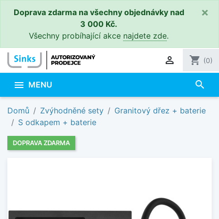
×
Doprava zdarma na všechny objednávky nad
3 000 Kč.
Všechny probíhající akce
najdete zde
.

shopping_cart
(0)
search

MENU
Domů
Zvýhodněné sety
Granitový dřez + baterie
S odkapem + baterie
DOPRAVA ZDARMA