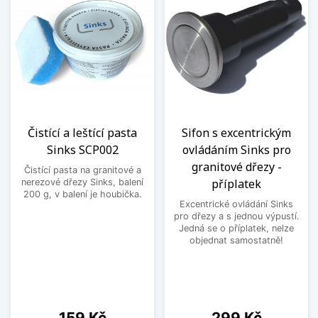
Čistící a leštící pasta
Sifon s excentrickým
Sinks SCP002
ovládáním Sinks pro
granitové dřezy -
Čistící pasta na granitové a
příplatek
nerezové dřezy Sinks, balení
200 g, v balení je houbička.
Excentrické ovládání Sinks
pro dřezy a s jednou výpustí.
Jedná se o příplatek, nelze
objednat samostatně!
Cena
Cena
159 Kč
299 Kč