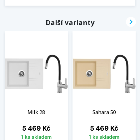

Další varianty
Milk 28
Sahara 50
Cena
Cena
5 469 Kč
5 469 Kč
1 ks skladem
1 ks skladem