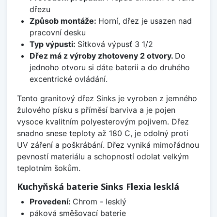
dřezu
Způsob montáže:
Horní, dřez je usazen nad
pracovní desku
Typ výpusti:
Sítková výpusť 3 1/2
Dřez má z výroby zhotoveny 2 otvory.
Do
jednoho otvoru si dáte baterii a do druhého
excentrické ovládání.
Tento granitový dřez Sinks je vyroben z jemného
žulového písku s příměsí barviva a je pojen
vysoce kvalitním polyesterovým pojivem. Dřez
snadno snese teploty až 180 C, je odolný proti
UV záření a poškrábání. Dřez vyniká mimořádnou
pevností materiálu a schopností odolat velkým
teplotním šokům.
Kuchyňská baterie Sinks Flexia lesklá
Provedení:
Chrom - lesklý
páková směšovací baterie