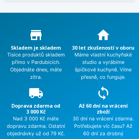
Proč nakupovat u nás?
store_mall_directory
home
Skladem je skladem
30 let zkušeností v oboru
Tisíce produktů skladem
Máme vlastní kuchyňské
přímo v Pardubicích.
studio a vyrábíme
Objednáte dnes, máte
špičkové kuchyně. Víme
zítra.
přesně, co funguje.
local_shipping
sync
Doprava zdarma od
Až 60 dní na vrácení
3 000 Kč
zboží
Nad 3 000 Kč máte
30 dní na vrácení zdarma.
dopravu zdarma. Ostatní
Potřebujete víc času? Až
objednávky už od 79 Kč.
60 dní za drobný