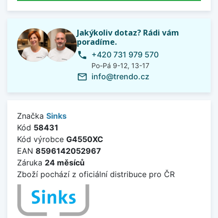
Jakýkoliv dotaz? Rádi vám
poradíme.
+420 731 979 570
phone
Po-Pá 9-12, 13-17
info@trendo.cz
mail_outline
Značka
Sinks
Kód
58431
Kód výrobce
G4550XC
EAN
8596142052967
Záruka
24 měsíců
Zboží pochází z oficiální distribuce pro ČR