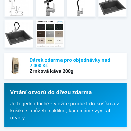
Dárek zdarma pro objednávky nad
7 000 Kč
Zrnková káva 200g
Vrtání otvorů do dřezu zdarma
Je to jednoduché - vložíte produkt do košíku a v
košíku si můžete naklikat, kam máme vyvrtat
otvory.