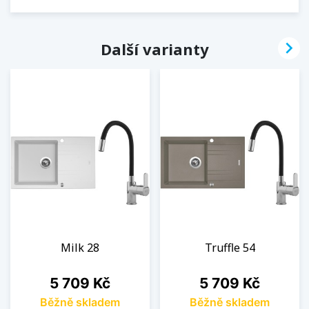

Další varianty
Milk 28
Truffle 54
Cena
Cena
5 709 Kč
5 709 Kč
Běžně skladem
Běžně skladem