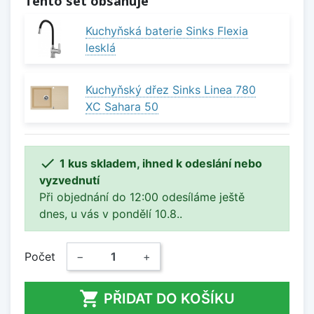
Tento set obsahuje
Kuchyňská baterie Sinks Flexia
lesklá
Kuchyňský dřez Sinks Linea 780
XC Sahara 50

1 kus skladem, ihned k odeslání nebo
vyzvednutí
Při objednání do 12:00 odesíláme ještě
dnes, u vás v pondělí 10.8..
Počet
−
+

PŘIDAT DO KOŠÍKU