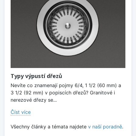
Typy výpustí dřezů
Nevíte co znamenají pojmy 6/4, 1 1/2 (60 mm) a
3 1/2 (92 mm) v popiscích dřezů? Granitové i
nerezové dřezy se...
Číst více
Všechny články a témata najdete
v naší poradně
.