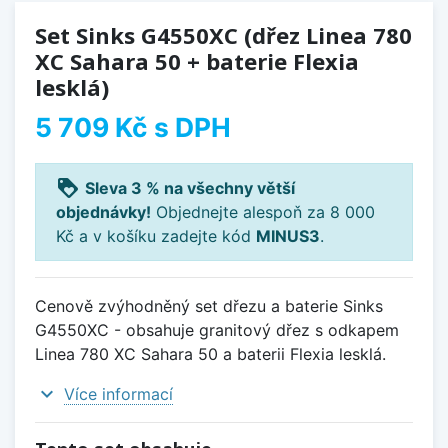
Set Sinks G4550XC (dřez Linea 780
XC Sahara 50 + baterie Flexia
lesklá)
5 709 Kč
s DPH
loyalty
Sleva 3 % na všechny větší
objednávky!
Objednejte alespoň za 8 000
Kč a v košíku zadejte kód
MINUS3
.
Cenově zvýhodněný set dřezu a baterie Sinks
G4550XC - obsahuje granitový dřez s odkapem
Linea 780 XC Sahara 50 a baterii Flexia lesklá.
expand_more
Více informací