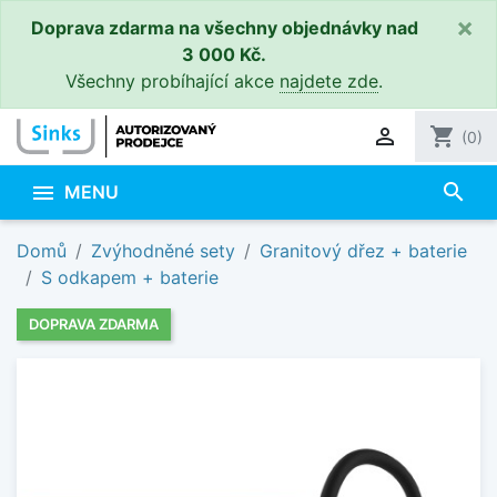
×
Doprava zdarma na všechny objednávky nad
3 000 Kč.
Všechny probíhající akce
najdete zde
.

shopping_cart
(0)
search

MENU
Domů
Zvýhodněné sety
Granitový dřez + baterie
S odkapem + baterie
DOPRAVA ZDARMA