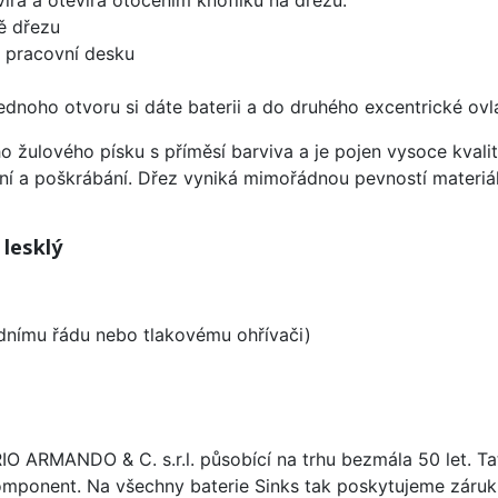
ě dřezu
d pracovní desku
ednoho otvoru si dáte baterii a do druhého excentrické ovl
ho žulového písku s příměsí barviva a je pojen vysoce kva
ení a poškrábání. Dřez vyniká mimořádnou pevností materiá
 lesklý
odnímu řádu nebo tlakovému ohřívači)
ARIO ARMANDO & C. s.r.l. působící na trhu bezmála 50 let. T
omponent. Na všechny baterie Sinks tak poskytujeme záruku 