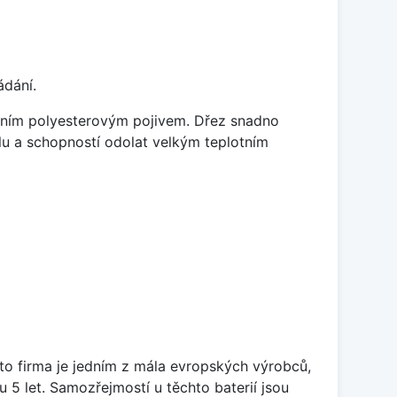
ádání.
litním polyesterovým pojivem. Dřez snadno
lu a schopností odolat velkým teplotním
ato firma je jedním z mála evropských výrobců,
5 let. Samozřejmostí u těchto baterií jsou