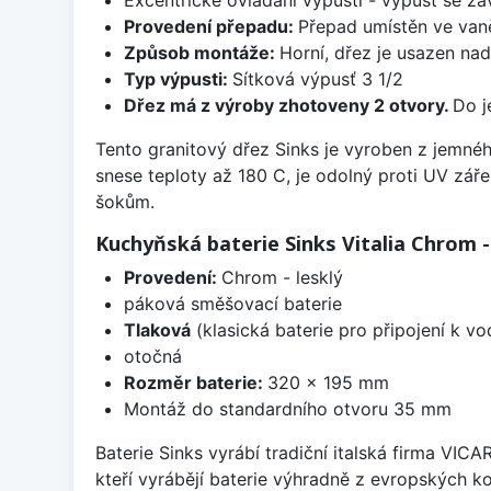
Provedení přepadu:
Přepad umístěn ve van
Způsob montáže:
Horní, dřez je usazen na
Typ výpusti:
Sítková výpusť 3 1/2
Dřez má z výroby zhotoveny 2 otvory.
Do j
Tento granitový dřez Sinks je vyroben z jemné
snese teploty až 180 C, je odolný proti UV zář
šokům.
Kuchyňská baterie Sinks Vitalia Chrom -
Provedení:
Chrom - lesklý
páková směšovací baterie
Tlaková
(klasická baterie pro připojení k v
otočná
Rozměr baterie:
320 x 195 mm
Montáž do standardního otvoru 35 mm
Baterie Sinks vyrábí tradiční italská firma VIC
kteří vyrábějí baterie výhradně z evropských k