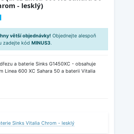
hrom - lesklý)
H
hny větší objednávky!
Objednejte alespoň
ku zadejte kód
MINUS3
.
řezu a baterie Sinks G1450XC - obsahuje
 Linea 600 XC Sahara 50 a baterii Vitalia
erie Sinks Vitalia Chrom - lesklý