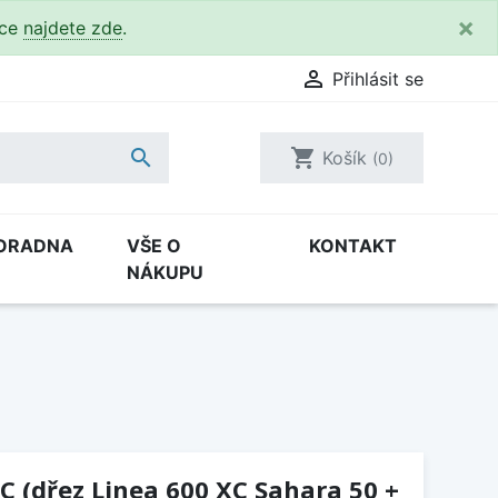
×
kce
najdete zde
.

Přihlásit se

shopping_cart
Košík
(0)
ORADNA
VŠE O
KONTAKT
NÁKUPU
C (dřez Linea 600 XC Sahara 50 +