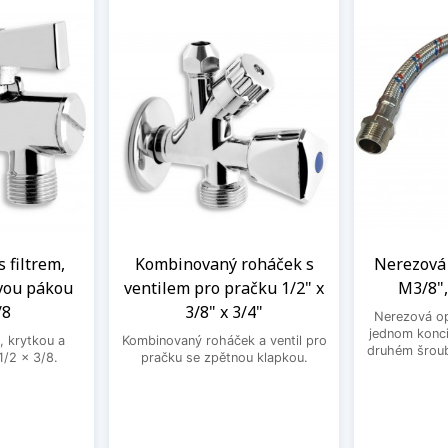
s filtrem,
Kombinovaný roháček s
Nerezová 
vou pákou
ventilem pro pračku 1/2" x
M3/8",
/8
3/8" x 3/4"
Nerezová op
jednom konci
, krytkou a
Kombinovaný roháček a ventil pro
druhém šroub
/2 x 3/8.
pračku se zpětnou klapkou.