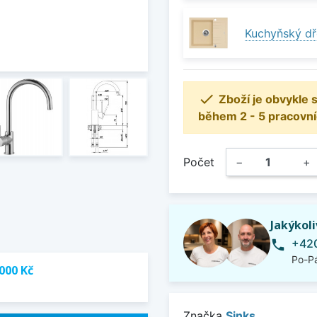
Kuchyňský dř

Zboží je obvykle
během 2 - 5 pracovní
Počet
−
+
Jakýkol
+420
phone
Po-Pá
000 Kč
Značka
Sinks