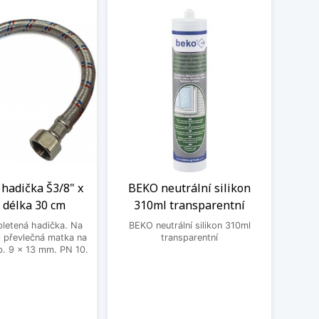
hadička Š3/8" x
BEKO neutrální silikon
Př
 délka 30 cm
310ml transparentní
letená hadička. Na
BEKO neutrální silikon 310ml
Rozmě
 převlečná matka na
transparentní
dřevo
. 9 x 13 mm. PN 10.