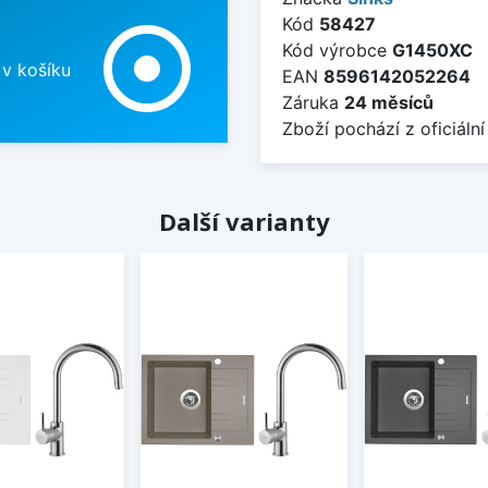
Kód
58427
adjust
Kód výrobce
G1450XC
 v košíku
EAN
8596142052264
Záruka
24 měsíců
Zboží pochází z oficiální
Další varianty