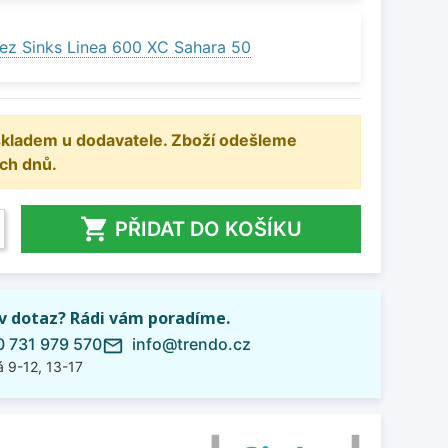
ez Sinks Linea 600 XC Sahara 50
 skladem u dodavatele. Zboží odešleme
ch dnů.

PŘIDAT DO KOŠÍKU
iv dotaz? Rádi vám poradíme.
 731 979 570
info@trendo.cz
mail_outline
 9-12, 13-17