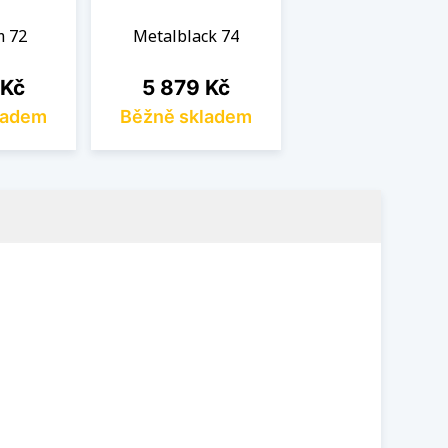
m 72
Metalblack 74
Cena
 Kč
5 879 Kč
ladem
Běžně skladem