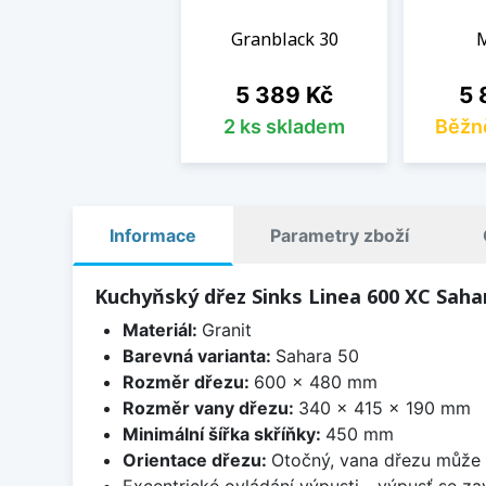
Granblack 30
M
Cena
Ce
5 389 Kč
5 
2 ks skladem
Běžn
Informace
Parametry zboží
Kuchyňský dřez Sinks Linea 600 XC Saha
Materiál:
Granit
Barevná varianta:
Sahara 50
Rozměr dřezu:
600 x 480 mm
Rozměr vany dřezu:
340 x 415 x 190 mm
Minimální šířka skříňky:
450 mm
Orientace dřezu:
Otočný, vana dřezu může 
Excentrické ovládání výpusti - výpusť se zav