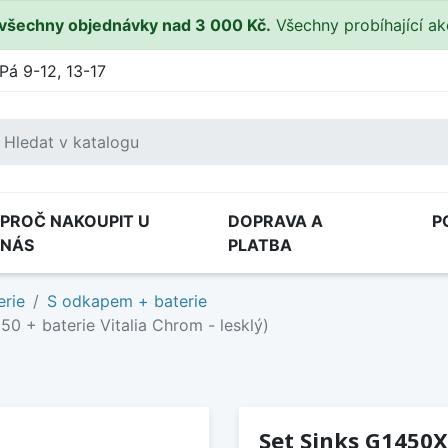
všechny objednávky nad 3 000 Kč.
Všechny probíhající a
Pá 9-12, 13-17
PROČ NAKOUPIT U
DOPRAVA A
P
NÁS
PLATBA
erie
S odkapem + baterie
0 + baterie Vitalia Chrom - lesklý)
Set Sinks G1450X