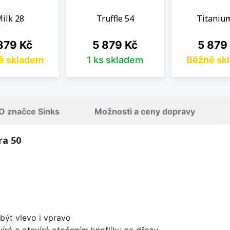
ilk 28
Truffle 54
Titaniu
na
Cena
Cena
879 Kč
5 879 Kč
5 879
ě skladem
1 ks skladem
Běžně sk
O značce Sinks
Možnosti a ceny dopravy
ra 50
být vlevo i vpravo
írá a otevírá otočením knoflíku na dřezu.