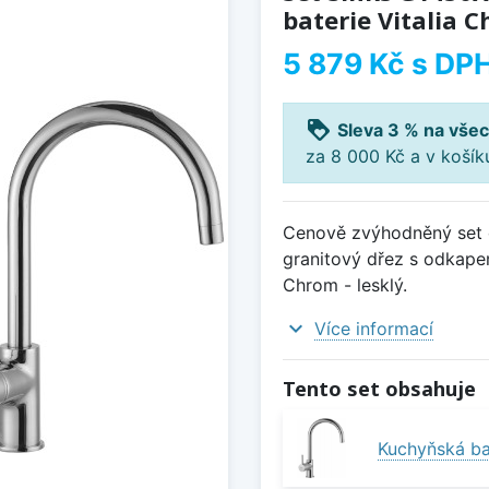
baterie Vitalia C
5 879 Kč
s DP
loyalty
Sleva 3 % na všec
za 8 000 Kč a v koší
Cenově zvýhodněný set d
granitový dřez s odkapem
Chrom - lesklý.
expand_more
Více informací
Tento set obsahuje
Kuchyňská bat