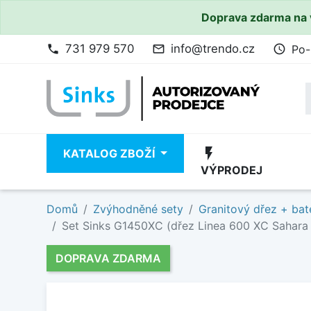
Doprava zdarma na 
731 979 570
info@trendo.cz
Po-
phone
mail_outline
access_time
flash_on
KATALOG ZBOŽÍ
VÝPRODEJ
Domů
Zvýhodněné sety
Granitový dřez + bat
Set Sinks G1450XC (dřez Linea 600 XC Sahara 5
DOPRAVA ZDARMA