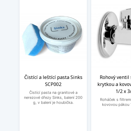
Čistící a leštící pasta Sinks
Rohový ventil 
SCP002
krytkou a kovo
1/2 x 3
Čistící pasta na granitové a
nerezové dřezy Sinks, balení 200
Roháček s filtrem
g, v balení je houbička.
kovovou pákou 1