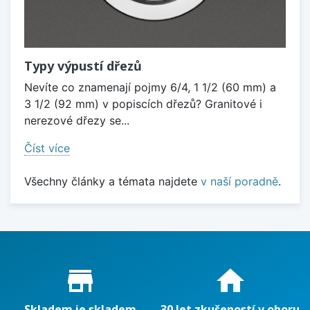
Typy výpustí dřezů
Nevíte co znamenají pojmy 6/4, 1 1/2 (60 mm) a
3 1/2 (92 mm) v popiscích dřezů? Granitové i
nerezové dřezy se...
Číst více
Všechny články a témata najdete
v naší poradně
.
Proč nakupovat u nás?
store_mall_directory
home
Skladem je skladem
30 let zkušeností v oboru