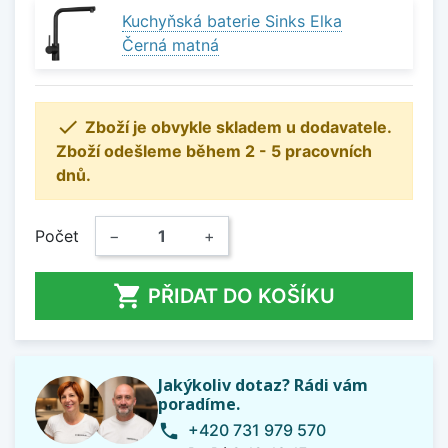
Kuchyňská baterie Sinks Elka
Černá matná

Zboží je obvykle skladem u dodavatele.
Zboží odešleme během 2 - 5 pracovních
dnů.
Počet
−
+

PŘIDAT DO KOŠÍKU
Jakýkoliv dotaz? Rádi vám
poradíme.
+420 731 979 570
phone