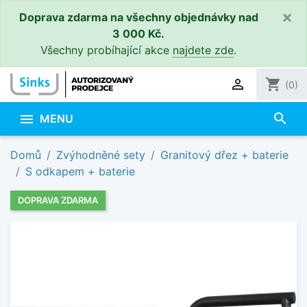
×
Doprava zdarma na všechny objednávky nad
3 000 Kč.
Všechny probíhající akce
najdete zde
.

shopping_cart
(0)
search

MENU
Domů
Zvýhodněné sety
Granitový dřez + baterie
S odkapem + baterie
DOPRAVA ZDARMA