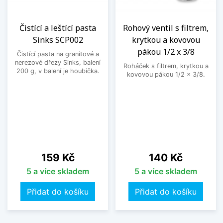
Čistící a leštící pasta
Rohový ventil s filtrem,
Sinks SCP002
krytkou a kovovou
pákou 1/2 x 3/8
Čistící pasta na granitové a
nerezové dřezy Sinks, balení
Roháček s filtrem, krytkou a
200 g, v balení je houbička.
kovovou pákou 1/2 x 3/8.
Cena
Cena
159 Kč
140 Kč
5 a více skladem
5 a více skladem
Přidat do košíku
Přidat do košíku