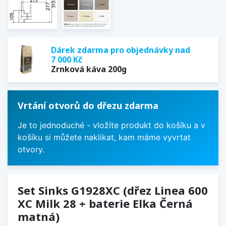
Dárek zdarma pro objednávky nad
7 000 Kč
Zrnková káva 200g
Vrtání otvorů do dřezu zdarma
Je to jednoduché - vložíte produkt do košíku a v
košíku si můžete naklikat, kam máme vyvrtat
otvory.
Set Sinks G1928XC (dřez Linea 600
XC Milk 28 + baterie Elka Černá
matná)