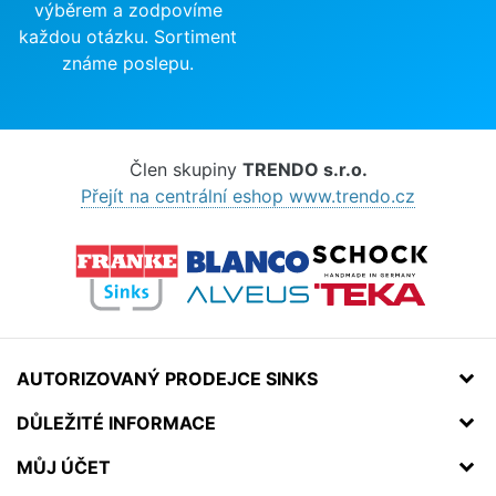
výběrem a zodpovíme
každou otázku. Sortiment
známe poslepu.
Člen skupiny
TRENDO s.r.o.
Přejít na centrální eshop www.trendo.cz
AUTORIZOVANÝ PRODEJCE SINKS
DŮLEŽITÉ INFORMACE
MŮJ ÚČET