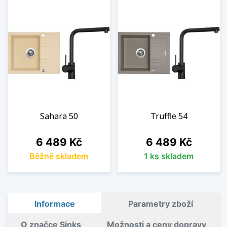
Sahara 50
Truffle 54
Cena
Cena
6 489 Kč
6 489 Kč
Běžně skladem
1 ks skladem
Informace
Parametry zboží
O značce Sinks
Možnosti a ceny dopravy