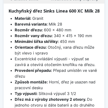
Kuchyňský dřez Sinks Linea 600 XC Milk 28
Materiál:
Granit
Barevná varianta:
Milk 28
Rozměr dřezu:
600 x 480 mm
Rozměr vany dřezu:
340 x 415 x 190 mm
Minimální šířka skříňky:
450 mm
Orientace dřezu:
Otočný, vana dřezu může
být vlevo i vpravo
Excentrické ovládání výpusti - výpusť se
zavírá a otevírá otočením knoflíku na dřezu.
Provedení přepadu:
Přepad umístěn ve vaně
dřezu
Způsob montáže:
Horní, dřez je usazen nad
pracovní desku
Typ výpusti:
Sítková výpusť 3 1/2
Dřez má z výroby zhotoveny 2 otvory.
Do
jednoho otvoru si dáte baterii a do druhého