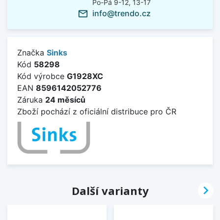
Po-Pá 9-12, 13-17
info@trendo.cz
mail_outline
Značka
Sinks
Kód
58298
Kód výrobce
G1928XC
EAN
8596142052776
Záruka
24 měsíců
Zboží pochází z oficiální distribuce pro ČR

Další varianty