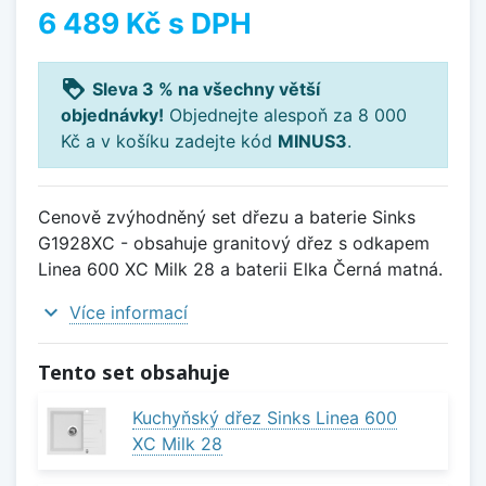
6 489 Kč
s DPH
loyalty
Sleva 3 % na všechny větší
objednávky!
Objednejte alespoň za 8 000
Kč a v košíku zadejte kód
MINUS3
.
Cenově zvýhodněný set dřezu a baterie Sinks
G1928XC - obsahuje granitový dřez s odkapem
Linea 600 XC Milk 28 a baterii Elka Černá matná.
expand_more
Více informací
Tento set obsahuje
Kuchyňský dřez Sinks Linea 600
XC Milk 28