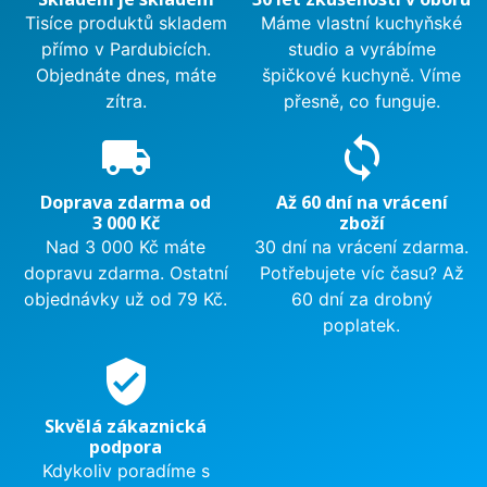
Tisíce produktů skladem
Máme vlastní kuchyňské
přímo v Pardubicích.
studio a vyrábíme
Objednáte dnes, máte
špičkové kuchyně. Víme
zítra.
přesně, co funguje.
local_shipping
sync
Doprava zdarma od
Až 60 dní na vrácení
3 000 Kč
zboží
Nad 3 000 Kč máte
30 dní na vrácení zdarma.
dopravu zdarma. Ostatní
Potřebujete víc času? Až
objednávky už od 79 Kč.
60 dní za drobný
poplatek.
verified_user
Skvělá zákaznická
podpora
Kdykoliv poradíme s