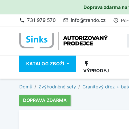
Doprava zdarma na 
731 979 570
info@trendo.cz
Po-
phone
mail_outline
access_time
flash_on
KATALOG ZBOŽÍ
VÝPRODEJ
Domů
Zvýhodněné sety
Granitový dřez + bat
DOPRAVA ZDARMA