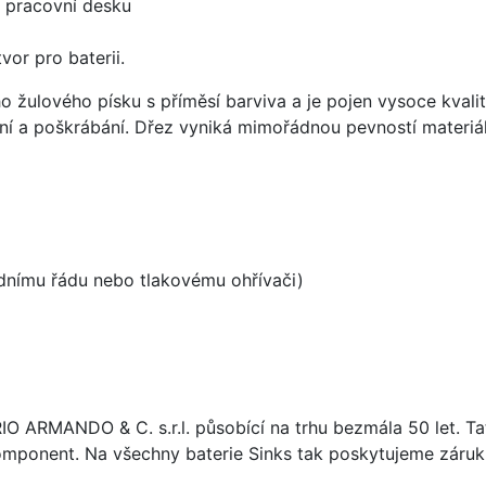
d pracovní desku
vor pro baterii.
ho žulového písku s příměsí barviva a je pojen vysoce kva
ení a poškrábání. Dřez vyniká mimořádnou pevností materiá
odnímu řádu nebo tlakovému ohřívači)
ARIO ARMANDO & C. s.r.l. působící na trhu bezmála 50 let. T
omponent. Na všechny baterie Sinks tak poskytujeme záruku 