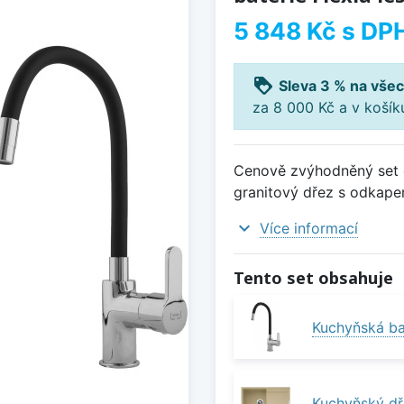
5 848 Kč
s DP
loyalty
Sleva 3 % na všec
za 8 000 Kč a v koší
Cenově zvýhodněný set d
granitový dřez s odkapem
expand_more
Více informací
Tento set obsahuje
Kuchyňská bat
Kuchyňský dř