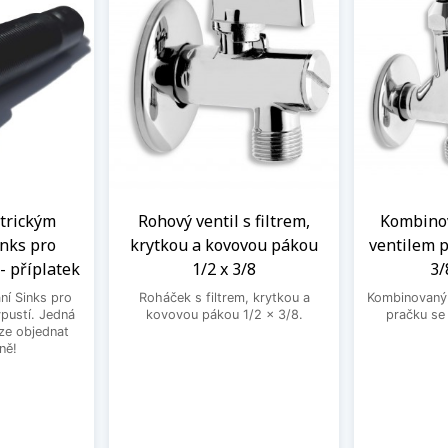
ntrickým
Rohový ventil s filtrem,
Kombinov
nks pro
krytkou a kovovou pákou
ventilem p
- příplatek
1/2 x 3/8
3/
ní Sinks pro
Roháček s filtrem, krytkou a
Kombinovaný 
ýpustí. Jedná
kovovou pákou 1/2 x 3/8.
pračku se
lze objednat
ně!