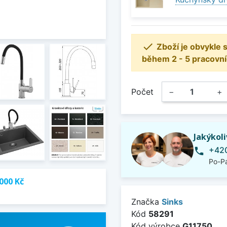

Zboží je obvykle
během 2 - 5 pracovní
Počet
−
+
Jakýkol
+420
phone
Po-Pá
000 Kč
Značka
Sinks
Kód
58291
Kód výrobce
G11750