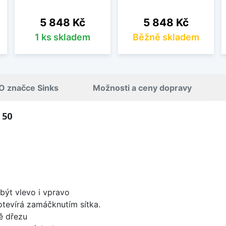
Cena
Cena
5 848 Kč
5 848 Kč
1 ks skladem
Běžně skladem
O značce Sinks
Možnosti a ceny dopravy
 50
být vlevo i vpravo
 otevírá zamáčknutím sítka.
ě dřezu