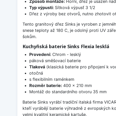
Způsob montáže:
Horní, dřez je usazen na
Typ výpusti:
Sítková výpusť 3 1/2
Dřez z výroby bez otvorů, nutno zhotovit ot
Tento granitový dřez Sinks je vyroben z jemné
snese teploty až 180 C, je odolný proti UV zář
šokům.
Kuchyňská baterie Sinks Flexia lesklá
Provedení:
Chrom - lesklý
páková směšovací baterie
Tlaková
(klasická baterie pro připojení k v
otočná
s flexibilním raménkem
Rozměr baterie:
400 x 210 mm
Montáž do standardního otvoru 35 mm
Baterie Sinks vyrábí tradiční italská firma VIC
kteří vyrábějí baterie výhradně z evropských k
velmi kvalitní keramické kartuše.