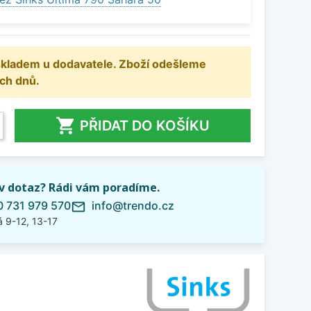
 skladem u dodavatele. Zboží odešleme
ch dnů.

PŘIDAT DO KOŠÍKU
iv dotaz? Rádi vám poradíme.
 731 979 570
info@trendo.cz
mail_outline
 9-12, 13-17