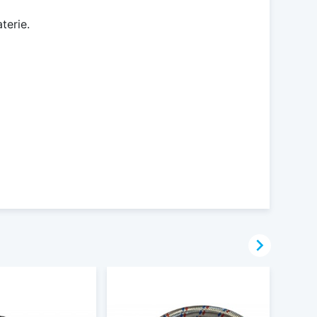
terie.
