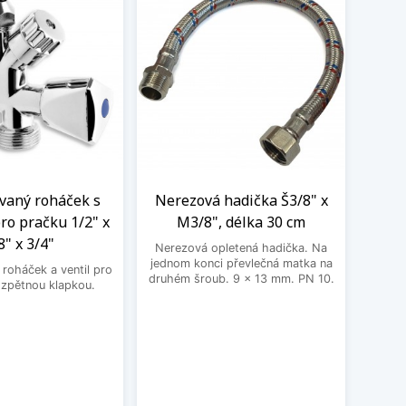
aný roháček s
Nerezová hadička Š3/8" x
BE
ro pračku 1/2" x
M3/8", délka 30 cm
3
8" x 3/4"
Nerezová opletená hadička. Na
BEK
jednom konci převlečná matka na
roháček a ventil pro
druhém šroub. 9 x 13 mm. PN 10.
 zpětnou klapkou.