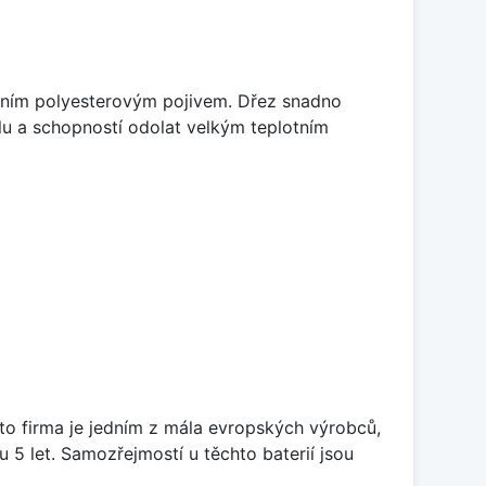
litním polyesterovým pojivem. Dřez snadno
lu a schopností odolat velkým teplotním
ato firma je jedním z mála evropských výrobců,
5 let. Samozřejmostí u těchto baterií jsou