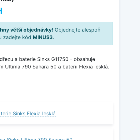
H
hny větší objednávky!
Objednejte alespoň
ku zadejte kód
MINUS3
.
řezu a baterie Sinks G11750 - obsahuje
 Ultima 790 Sahara 50 a baterii Flexia lesklá.
erie Sinks Flexia lesklá
ez Sinks Ultima 790 Sahara 50