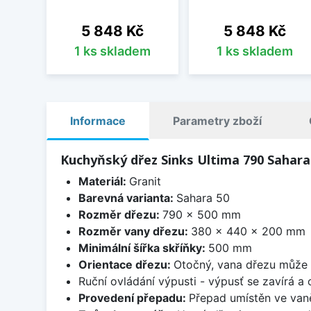
Cena
Cena
5 848 Kč
5 848 Kč
1 ks skladem
1 ks skladem
Informace
Parametry zboží
Kuchyňský dřez Sinks Ultima 790 Sahara
Materiál:
Granit
Barevná varianta:
Sahara 50
Rozměr dřezu:
790 x 500 mm
Rozměr vany dřezu:
380 x 440 x 200 mm
Minimální šířka skříňky:
500 mm
Orientace dřezu:
Otočný, vana dřezu může 
Ruční ovládání výpusti - výpusť se zavírá a
Provedení přepadu:
Přepad umístěn ve van