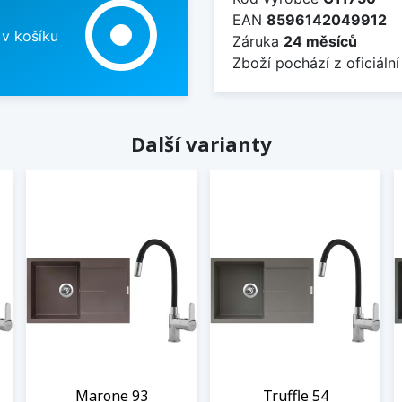
adjust
EAN
8596142049912
 v košíku
Záruka
24 měsíců
Zboží pochází z oficiální
Další varianty
Marone 93
Truffle 54