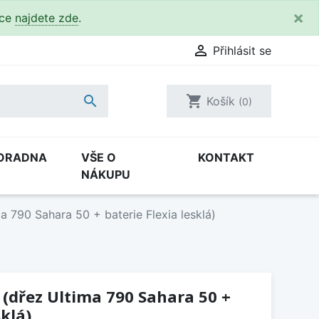
×
kce
najdete zde
.

Přihlásit se

shopping_cart
Košík
(0)
ORADNA
VŠE O
KONTAKT
NÁKUPU
a 790 Sahara 50 + baterie Flexia lesklá)
 (dřez Ultima 790 Sahara 50 +
sklá)