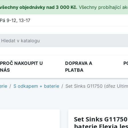
všechny objednávky nad 3 000 Kč.
Všechny probíhající a
Pá 9-12, 13-17
PROČ NAKOUPIT U
DOPRAVA A
P
NÁS
PLATBA
erie
S odkapem + baterie
Set Sinks G11750 (dřez Ultim
Set Sinks G11750
baterie Flexia le