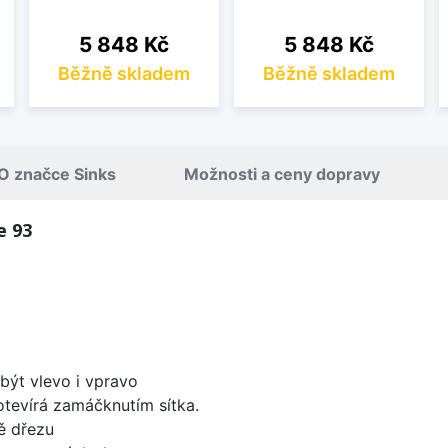
Cena
Cena
5 848 Kč
5 848 Kč
Běžně skladem
Běžně skladem
O značce Sinks
Možnosti a ceny dopravy
e 93
být vlevo i vpravo
 otevírá zamáčknutím sítka.
ě dřezu