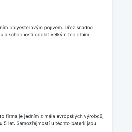
litním polyesterovým pojivem. Dřez snadno
lu a schopností odolat velkým teplotním
ato firma je jedním z mála evropských výrobců,
5 let. Samozřejmostí u těchto baterií jsou