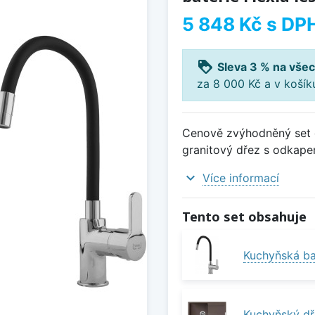
5 848 Kč
s DP
loyalty
Sleva 3 % na všec
za 8 000 Kč a v koší
Cenově zvýhodněný set d
granitový dřez s odkapem
expand_more
Více informací
Tento set obsahuje
Kuchyňská bat
Kuchyňský dř