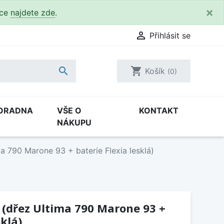
×
kce
najdete zde
.

Přihlásit se

shopping_cart
Košík
(0)
ORADNA
VŠE O
KONTAKT
NÁKUPU
a 790 Marone 93 + baterie Flexia lesklá)
 (dřez Ultima 790 Marone 93 +
sklá)