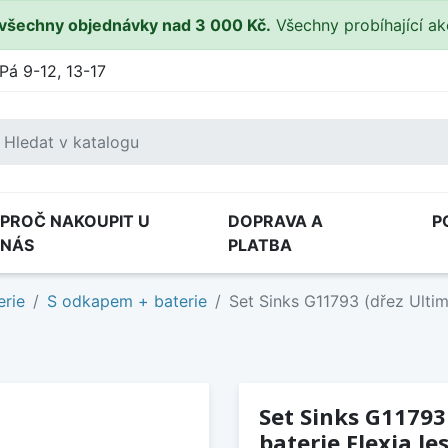
všechny objednávky nad 3 000 Kč.
Všechny probíhající a
Pá 9-12, 13-17
PROČ NAKOUPIT U
DOPRAVA A
P
NÁS
PLATBA
erie
S odkapem + baterie
Set Sinks G11793 (dřez Ultim
Set Sinks G11793
baterie Flexia le