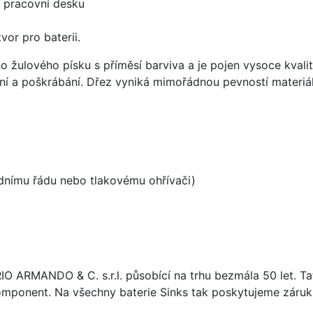
d pracovní desku
vor pro baterii.
ho žulového písku s příměsí barviva a je pojen vysoce kva
ení a poškrábání. Dřez vyniká mimořádnou pevností materiá
odnímu řádu nebo tlakovému ohřívači)
ARIO ARMANDO & C. s.r.l. působící na trhu bezmála 50 let. T
omponent. Na všechny baterie Sinks tak poskytujeme záruku 