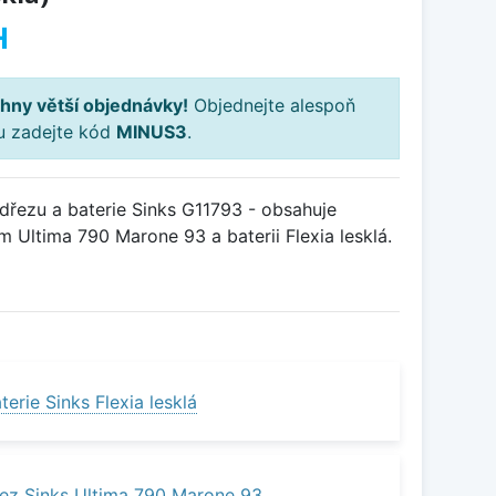
H
hny větší objednávky!
Objednejte alespoň
ku zadejte kód
MINUS3
.
řezu a baterie Sinks G11793 - obsahuje
 Ultima 790 Marone 93 a baterii Flexia lesklá.
erie Sinks Flexia lesklá
ez Sinks Ultima 790 Marone 93