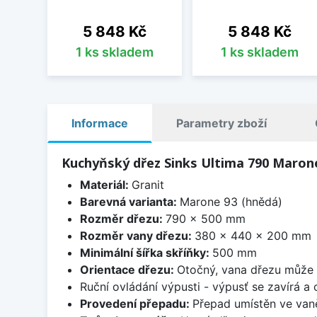
Cena
Cena
5 848 Kč
5 848 Kč
1 ks skladem
1 ks skladem
Informace
Parametry zboží
Kuchyňský dřez Sinks Ultima 790 Maron
Materiál:
Granit
Barevná varianta:
Marone 93 (hnědá)
Rozměr dřezu:
790 x 500 mm
Rozměr vany dřezu:
380 x 440 x 200 mm
Minimální šířka skříňky:
500 mm
Orientace dřezu:
Otočný, vana dřezu může 
Ruční ovládání výpusti - výpusť se zavírá a
Provedení přepadu:
Přepad umístěn ve van