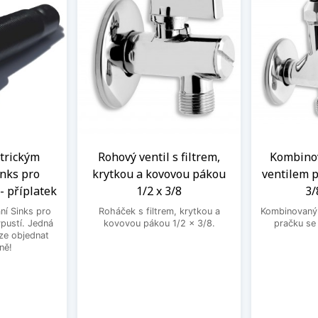
ntrickým
Rohový ventil s filtrem,
Kombinov
nks pro
krytkou a kovovou pákou
ventilem p
- příplatek
1/2 x 3/8
3/
ní Sinks pro
Roháček s filtrem, krytkou a
Kombinovaný 
ýpustí. Jedná
kovovou pákou 1/2 x 3/8.
pračku se
lze objednat
ně!