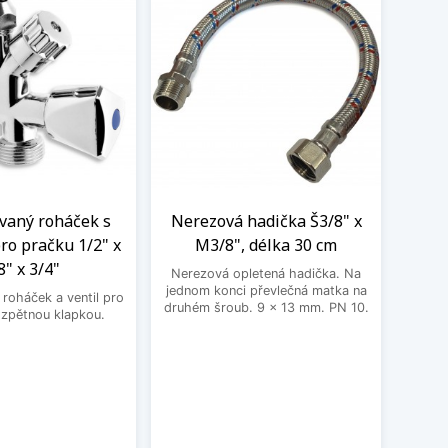
aný roháček s
Nerezová hadička Š3/8" x
BE
ro pračku 1/2" x
M3/8", délka 30 cm
3
8" x 3/4"
Nerezová opletená hadička. Na
BEK
jednom konci převlečná matka na
roháček a ventil pro
druhém šroub. 9 x 13 mm. PN 10.
 zpětnou klapkou.