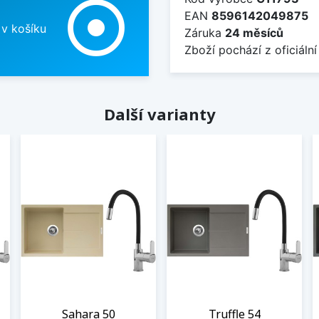
adjust
EAN
8596142049875
 v košíku
Záruka
24 měsíců
Zboží pochází z oficiální
Další varianty
Sahara 50
Truffle 54