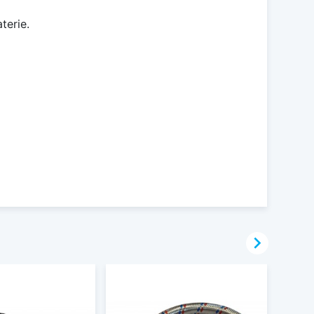
terie.
