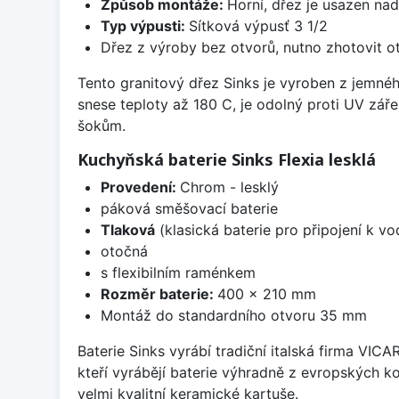
Způsob montáže:
Horní, dřez je usazen na
Typ výpusti:
Sítková výpusť 3 1/2
Dřez z výroby bez otvorů, nutno zhotovit ot
Tento granitový dřez Sinks je vyroben z jemné
snese teploty až 180 C, je odolný proti UV zář
šokům.
Kuchyňská baterie Sinks Flexia lesklá
Provedení:
Chrom - lesklý
páková směšovací baterie
Tlaková
(klasická baterie pro připojení k v
otočná
s flexibilním raménkem
Rozměr baterie:
400 x 210 mm
Montáž do standardního otvoru 35 mm
Baterie Sinks vyrábí tradiční italská firma VIC
kteří vyrábějí baterie výhradně z evropských k
velmi kvalitní keramické kartuše.