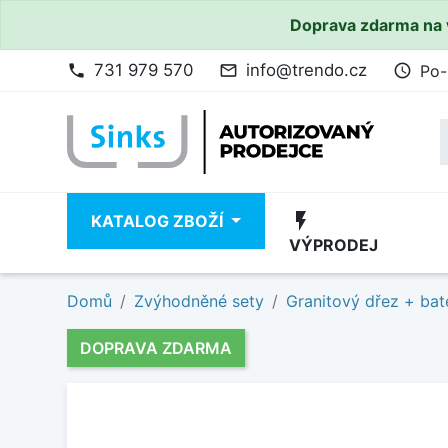
Doprava zdarma na 
731 979 570
info@trendo.cz
Po-
phone
mail_outline
access_time
flash_on
KATALOG ZBOŽÍ
VÝPRODEJ
Domů
Zvýhodněné sety
Granitový dřez + bat
DOPRAVA ZDARMA