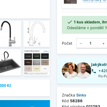

1 kus skladem, ih
Odesíláme v pondělí 10.
Počet
−
+
Jakýkol
+420
phone
Po-Pá
000 Kč
Značka
Sinks
Kód
58286
Kód výrobce
G11793