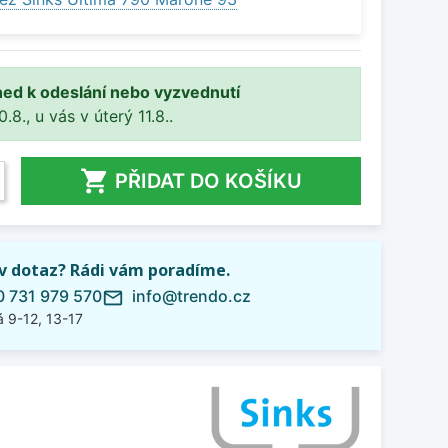
ned k odeslání nebo vyzvednutí
8., u vás v úterý 11.8..

PŘIDAT DO KOŠÍKU
iv dotaz? Rádi vám poradíme.
 731 979 570
info@trendo.cz
mail_outline
 9-12, 13-17