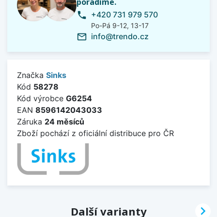
poradíme.
+420 731 979 570
phone
Po-Pá 9-12, 13-17
info@trendo.cz
mail_outline
Značka
Sinks
Kód
58278
Kód výrobce
G6254
EAN
8596142043033
Záruka
24 měsíců
Zboží pochází z oficiální distribuce pro ČR

Další varianty