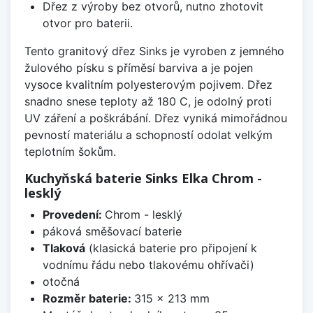
Dřez z výroby bez otvorů, nutno zhotovit
otvor pro baterii.
Tento granitový dřez Sinks je vyroben z jemného
žulového písku s příměsí barviva a je pojen
vysoce kvalitním polyesterovým pojivem. Dřez
snadno snese teploty až 180 C, je odolný proti
UV záření a poškrábání. Dřez vyniká mimořádnou
pevností materiálu a schopností odolat velkým
teplotním šokům.
Kuchyňská baterie Sinks Elka Chrom -
lesklý
Provedení:
Chrom - lesklý
páková směšovací baterie
Tlaková
(klasická baterie pro připojení k
vodnímu řádu nebo tlakovému ohřívači)
otočná
Rozměr baterie:
315 x 213 mm