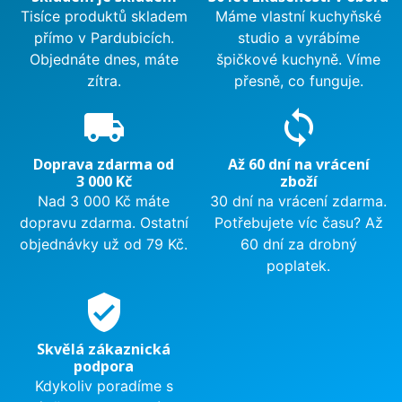
Tisíce produktů skladem
Máme vlastní kuchyňské
přímo v Pardubicích.
studio a vyrábíme
Objednáte dnes, máte
špičkové kuchyně. Víme
zítra.
přesně, co funguje.
local_shipping
sync
Doprava zdarma od
Až 60 dní na vrácení
3 000 Kč
zboží
Nad 3 000 Kč máte
30 dní na vrácení zdarma.
dopravu zdarma. Ostatní
Potřebujete víc času? Až
objednávky už od 79 Kč.
60 dní za drobný
poplatek.
verified_user
Skvělá zákaznická
podpora
Kdykoliv poradíme s