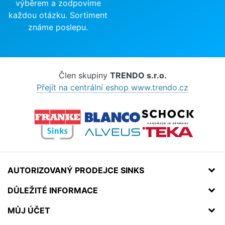
výběrem a zodpovíme
každou otázku. Sortiment
známe poslepu.
Člen skupiny
TRENDO s.r.o.
Přejít na centrální eshop www.trendo.cz
AUTORIZOVANÝ PRODEJCE SINKS
DŮLEŽITÉ INFORMACE
MŮJ ÚČET