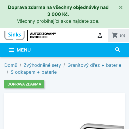
×
Doprava zdarma na všechny objednávky nad
3 000 Kč.
Všechny probíhající akce
najdete zde
.

shopping_cart
(0)
search

MENU
Domů
Zvýhodněné sety
Granitový dřez + baterie
S odkapem + baterie
DOPRAVA ZDARMA