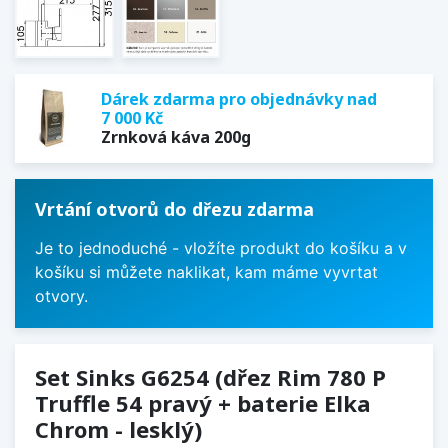
Dárek zdarma pro objednávky nad
7 000 Kč
Zrnková káva 200g
Vrtání otvorů do dřezu zdarma
Je to jednoduché - vložíte produkt do košíku a v
košíku si můžete naklikat, kam máme vyvrtat
otvory.
Set Sinks G6254 (dřez Rim 780 P
Truffle 54 pravý + baterie Elka
Chrom - lesklý)