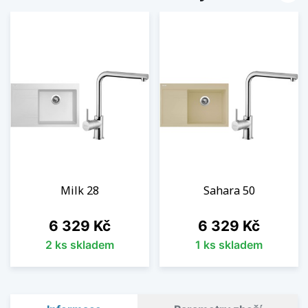
Milk 28
Sahara 50
Cena
Cena
6 329 Kč
6 329 Kč
2 ks skladem
1 ks skladem