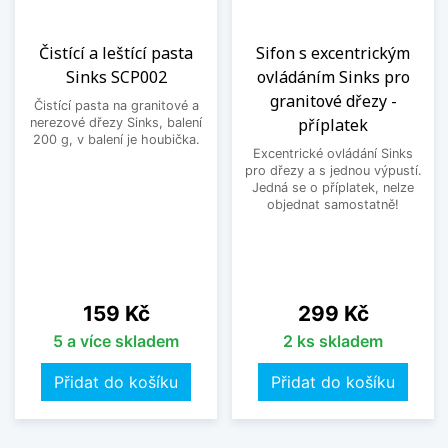
Čistící a leštící pasta
Sifon s excentrickým
Sinks SCP002
ovládáním Sinks pro
granitové dřezy -
Čistící pasta na granitové a
příplatek
nerezové dřezy Sinks, balení
200 g, v balení je houbička.
Excentrické ovládání Sinks
pro dřezy a s jednou výpustí.
Jedná se o příplatek, nelze
objednat samostatně!
Cena
Cena
159 Kč
299 Kč
5 a více skladem
2 ks skladem
Přidat do košíku
Přidat do košíku