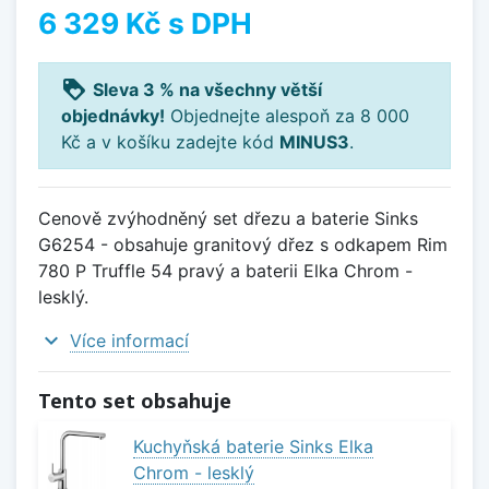
6 329 Kč
s DPH
loyalty
Sleva 3 % na všechny větší
objednávky!
Objednejte alespoň za 8 000
Kč a v košíku zadejte kód
MINUS3
.
Cenově zvýhodněný set dřezu a baterie Sinks
G6254 - obsahuje granitový dřez s odkapem Rim
780 P Truffle 54 pravý a baterii Elka Chrom -
lesklý.
expand_more
Více informací
Tento set obsahuje
Kuchyňská baterie Sinks Elka
Chrom - lesklý