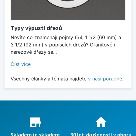
Typy výpustí dřezů
Nevíte co znamenají pojmy 6/4, 1 1/2 (60 mm) a
3 1/2 (92 mm) v popiscích dřezů? Granitové i
nerezové dřezy se...
Číst více
Všechny články a témata najdete
v naší poradně
.
Proč nakupovat u nás?
store_mall_directory
home
Skladem je skladem
30 let zkušeností v oboru