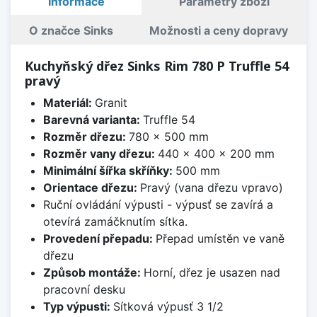
Informace
Parametry zboží
O značce Sinks
Možnosti a ceny dopravy
Kuchyňský dřez Sinks Rim 780 P Truffle 54
pravý
Materiál:
Granit
Barevná varianta:
Truffle 54
Rozměr dřezu:
780 x 500 mm
Rozměr vany dřezu:
440 x 400 x 200 mm
Minimální šířka skříňky:
500 mm
Orientace dřezu:
Pravý (vana dřezu vpravo)
Ruční ovládání výpusti - výpusť se zavírá a
otevírá zamáčknutím sítka.
Provedení přepadu:
Přepad umístěn ve vaně
dřezu
Způsob montáže:
Horní, dřez je usazen nad
pracovní desku
Typ výpusti:
Sítková výpusť 3 1/2