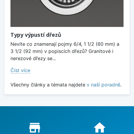
Typy výpustí dřezů
Nevíte co znamenají pojmy 6/4, 1 1/2 (60 mm) a
3 1/2 (92 mm) v popiscích dřezů? Granitové i
nerezové dřezy se...
Číst více
Všechny články a témata najdete
v naší poradně
.
Proč nakupovat u nás?
store_mall_directory
home