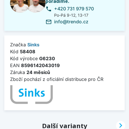
poradíme.
+420 731 979 570
phone
Po-Pá 9-12, 13-17
info@trendo.cz
mail_outline
Značka
Sinks
Kód
58408
Kód výrobce
G6230
EAN
8596142043019
Záruka
24 měsíců
Zboží pochází z oficiální distribuce pro ČR

Další varianty