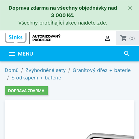
×
Doprava zdarma na všechny objednávky nad
3 000 Kč.
Všechny probíhající akce
najdete zde
.

shopping_cart
(0)
search

MENU
Domů
Zvýhodněné sety
Granitový dřez + baterie
S odkapem + baterie
DOPRAVA ZDARMA