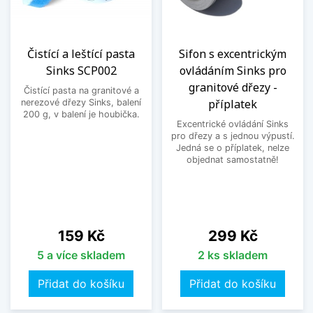
Čistící a leštící pasta
Sifon s excentrickým
Sinks SCP002
ovládáním Sinks pro
granitové dřezy -
Čistící pasta na granitové a
příplatek
nerezové dřezy Sinks, balení
200 g, v balení je houbička.
Excentrické ovládání Sinks
pro dřezy a s jednou výpustí.
Jedná se o příplatek, nelze
objednat samostatně!
Cena
Cena
159 Kč
299 Kč
5 a více skladem
2 ks skladem
Přidat do košíku
Přidat do košíku