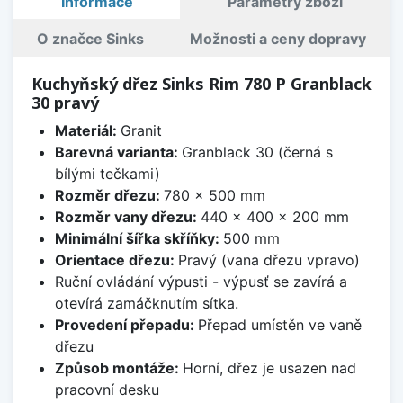
Informace
Parametry zboží
O značce Sinks
Možnosti a ceny dopravy
Kuchyňský dřez Sinks Rim 780 P Granblack
30 pravý
Materiál:
Granit
Barevná varianta:
Granblack 30 (černá s
bílými tečkami)
Rozměr dřezu:
780 x 500 mm
Rozměr vany dřezu:
440 x 400 x 200 mm
Minimální šířka skříňky:
500 mm
Orientace dřezu:
Pravý (vana dřezu vpravo)
Ruční ovládání výpusti - výpusť se zavírá a
otevírá zamáčknutím sítka.
Provedení přepadu:
Přepad umístěn ve vaně
dřezu
Způsob montáže:
Horní, dřez je usazen nad
pracovní desku