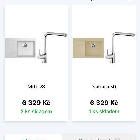
Milk 28
Sahara 50
Cena
Cena
6 329 Kč
6 329 Kč
2 ks skladem
1 ks skladem