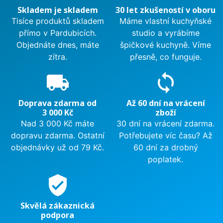
Skladem je skladem
30 let zkušeností v oboru
Tisíce produktů skladem
Máme vlastní kuchyňské
přímo v Pardubicích.
studio a vyrábíme
Objednáte dnes, máte
špičkové kuchyně. Víme
zítra.
přesně, co funguje.
local_shipping
sync
Doprava zdarma od
Až 60 dní na vrácení
3 000 Kč
zboží
Nad 3 000 Kč máte
30 dní na vrácení zdarma.
dopravu zdarma. Ostatní
Potřebujete víc času? Až
objednávky už od 79 Kč.
60 dní za drobný
poplatek.
verified_user
Skvělá zákaznická
podpora