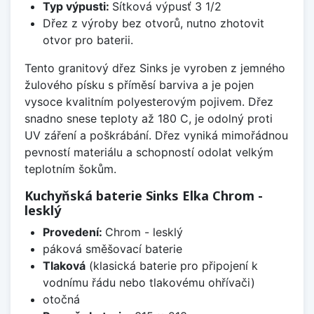
Typ výpusti:
Sítková výpusť 3 1/2
Dřez z výroby bez otvorů, nutno zhotovit
otvor pro baterii.
Tento granitový dřez Sinks je vyroben z jemného
žulového písku s příměsí barviva a je pojen
vysoce kvalitním polyesterovým pojivem. Dřez
snadno snese teploty až 180 C, je odolný proti
UV záření a poškrábání. Dřez vyniká mimořádnou
pevností materiálu a schopností odolat velkým
teplotním šokům.
Kuchyňská baterie Sinks Elka Chrom -
lesklý
Provedení:
Chrom - lesklý
páková směšovací baterie
Tlaková
(klasická baterie pro připojení k
vodnímu řádu nebo tlakovému ohřívači)
otočná