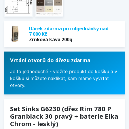
Dárek zdarma pro objednávky nad
7 000 Kč
Zrnková káva 200g
Vrtání otvorů do dřezu zdarma
Je to jednoduché - vložíte produkt do košíku a v
košíku si můžete naklikat, kam máme vyvrtat
otvory.
Set Sinks G6230 (dřez Rim 780 P
Granblack 30 pravý + baterie Elka
Chrom - lesklý)