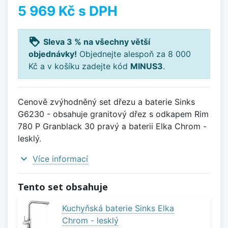
5 969 Kč
s DPH
loyalty
Sleva 3 % na všechny větší
objednávky!
Objednejte alespoň za 8 000
Kč a v košíku zadejte kód
MINUS3
.
Cenově zvýhodněný set dřezu a baterie Sinks
G6230 - obsahuje granitový dřez s odkapem Rim
780 P Granblack 30 pravý a baterii Elka Chrom -
lesklý.
expand_more
Více informací
Tento set obsahuje
Kuchyňská baterie Sinks Elka
Chrom - lesklý