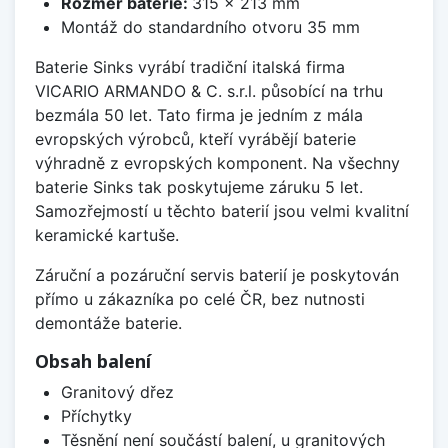
Rozměr baterie:
315 x 213 mm
Montáž do standardního otvoru 35 mm
Baterie Sinks vyrábí tradiční italská firma
VICARIO ARMANDO & C. s.r.l. působící na trhu
bezmála 50 let. Tato firma je jedním z mála
evropských výrobců, kteří vyrábějí baterie
výhradně z evropských komponent. Na všechny
baterie Sinks tak poskytujeme záruku 5 let.
Samozřejmostí u těchto baterií jsou velmi kvalitní
keramické kartuše.
Záruční a pozáruční servis baterií je poskytován
přímo u zákazníka po celé ČR, bez nutnosti
demontáže baterie.
Obsah balení
Granitový dřez
Příchytky
Těsnění není součástí balení, u granitových