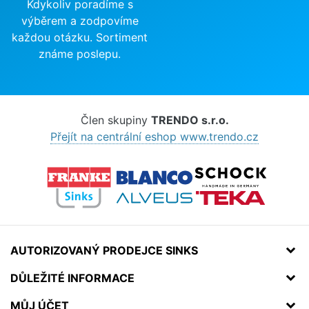
Kdykoliv poradíme s
výběrem a zodpovíme
každou otázku. Sortiment
známe poslepu.
Člen skupiny
TRENDO s.r.o.
Přejít na centrální eshop www.trendo.cz
AUTORIZOVANÝ PRODEJCE SINKS
DŮLEŽITÉ INFORMACE
MŮJ ÚČET