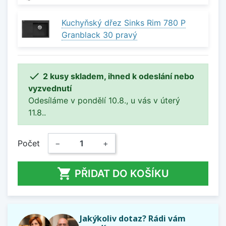
Kuchyňský dřez Sinks Rim 780 P
Granblack 30 pravý

2 kusy skladem, ihned k odeslání nebo
vyzvednutí
Odesíláme v pondělí 10.8., u vás v úterý
11.8..
Počet
−
+

PŘIDAT DO KOŠÍKU
Jakýkoliv dotaz? Rádi vám