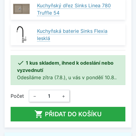
Kuchyňský dřez Sinks Linea 780
Truffle 54
Kuchyňská baterie Sinks Flexia
lesklá

1 kus skladem, ihned k odeslání nebo
vyzvednutí
Odesíláme zítra (7.8.), u vás v pondělí 10.8..
Počet
−
+

PŘIDAT DO KOŠÍKU