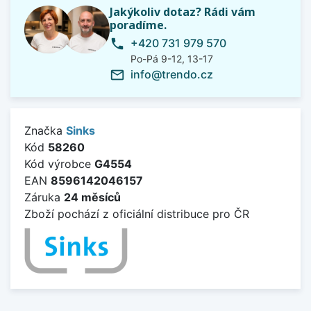
Jakýkoliv dotaz? Rádi vám
poradíme.
+420 731 979 570
phone
Po-Pá 9-12, 13-17
info@trendo.cz
mail_outline
Značka
Sinks
Kód
58260
Kód výrobce
G4554
EAN
8596142046157
Záruka
24 měsíců
Zboží pochází z oficiální distribuce pro ČR