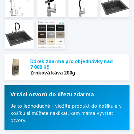
Dárek zdarma pro objednávky nad
7 000 Kč
Zrnková káva 200g
Vrtání otvorů do dřezu zdarma
Je to jednoduché - vložíte produkt do košíku a v
košíku si můžete naklikat, kam máme vyvrtat
otvory.