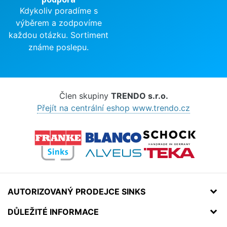
Kdykoliv poradíme s
výběrem a zodpovíme
každou otázku. Sortiment
známe poslepu.
Člen skupiny
TRENDO s.r.o.
Přejít na centrální eshop www.trendo.cz
AUTORIZOVANÝ PRODEJCE SINKS
DŮLEŽITÉ INFORMACE