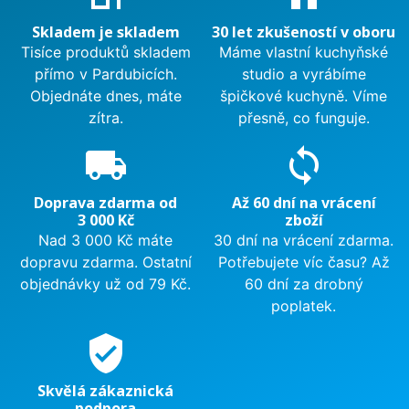
Skladem je skladem
30 let zkušeností v oboru
Tisíce produktů skladem
Máme vlastní kuchyňské
přímo v Pardubicích.
studio a vyrábíme
Objednáte dnes, máte
špičkové kuchyně. Víme
zítra.
přesně, co funguje.
local_shipping
sync
Doprava zdarma od
Až 60 dní na vrácení
3 000 Kč
zboží
Nad 3 000 Kč máte
30 dní na vrácení zdarma.
dopravu zdarma. Ostatní
Potřebujete víc času? Až
objednávky už od 79 Kč.
60 dní za drobný
poplatek.
verified_user
Skvělá zákaznická
podpora