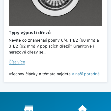
Typy výpustí dřezů
Nevíte co znamenají pojmy 6/4, 1 1/2 (60 mm) a
3 1/2 (92 mm) v popiscích dřezů? Granitové i
nerezové dřezy se...
Číst více
Všechny články a témata najdete
v naší poradně
.
Proč nakupovat u nás?
store_mall_directory
home