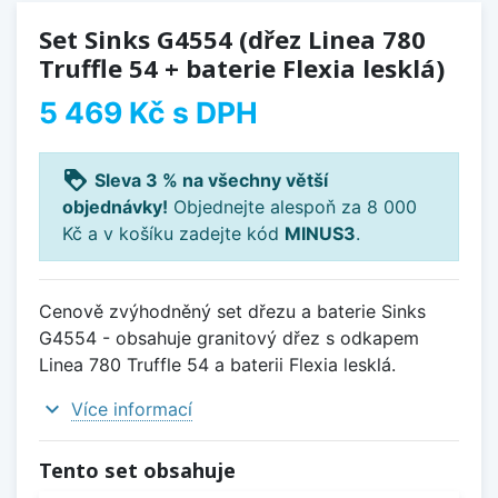
Set Sinks G4554 (dřez Linea 780
Truffle 54 + baterie Flexia lesklá)
5 469 Kč
s DPH
loyalty
Sleva 3 % na všechny větší
objednávky!
Objednejte alespoň za 8 000
Kč a v košíku zadejte kód
MINUS3
.
Cenově zvýhodněný set dřezu a baterie Sinks
G4554 - obsahuje granitový dřez s odkapem
Linea 780 Truffle 54 a baterii Flexia lesklá.
expand_more
Více informací
Tento set obsahuje