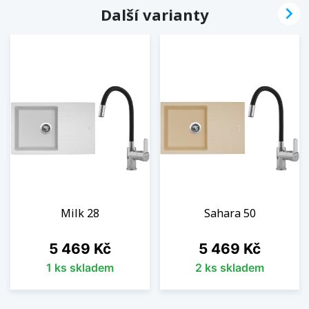

Další varianty
Milk 28
Sahara 50
Cena
Cena
5 469 Kč
5 469 Kč
1 ks skladem
2 ks skladem