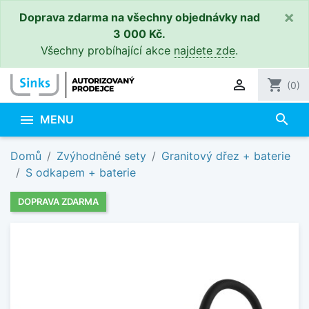
×
Doprava zdarma na všechny objednávky nad
3 000 Kč.
Všechny probíhající akce
najdete zde
.

shopping_cart
(0)
search

MENU
Domů
Zvýhodněné sety
Granitový dřez + baterie
S odkapem + baterie
DOPRAVA ZDARMA