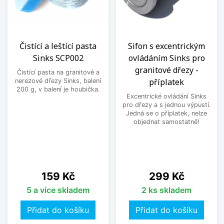
Čistící a leštící pasta
Sifon s excentrickým
Sinks SCP002
ovládáním Sinks pro
granitové dřezy -
Čistící pasta na granitové a
příplatek
nerezové dřezy Sinks, balení
200 g, v balení je houbička.
Excentrické ovládání Sinks
pro dřezy a s jednou výpustí.
Jedná se o příplatek, nelze
objednat samostatně!
Cena
Cena
159 Kč
299 Kč
5 a více skladem
2 ks skladem
Přidat do košíku
Přidat do košíku