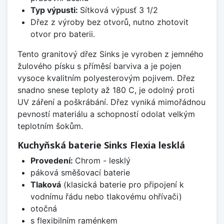
Typ výpusti:
Sítková výpusť 3 1/2
Dřez z výroby bez otvorů, nutno zhotovit
otvor pro baterii.
Tento granitový dřez Sinks je vyroben z jemného
žulového písku s příměsí barviva a je pojen
vysoce kvalitním polyesterovým pojivem. Dřez
snadno snese teploty až 180 C, je odolný proti
UV záření a poškrábání. Dřez vyniká mimořádnou
pevností materiálu a schopností odolat velkým
teplotním šokům.
Kuchyňská baterie Sinks Flexia lesklá
Provedení:
Chrom - lesklý
páková směšovací baterie
Tlaková
(klasická baterie pro připojení k
vodnímu řádu nebo tlakovému ohřívači)
otočná
s flexibilním raménkem