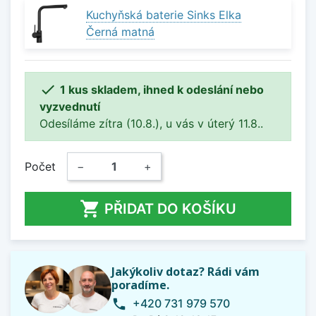
Kuchyňská baterie Sinks Elka
Černá matná

1 kus skladem, ihned k odeslání nebo
vyzvednutí
Odesíláme zítra (10.8.), u vás v úterý 11.8..
Počet
−
+

PŘIDAT DO KOŠÍKU
Jakýkoliv dotaz? Rádi vám
poradíme.
+420 731 979 570
phone