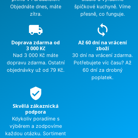
Objednáte dnes, máte
špičkové kuchyně. Víme
zítra.
přesně, co funguje.
local_shipping
sync
Doprava zdarma od
Až 60 dní na vrácení
3 000 Kč
zboží
Nad 3 000 Kč máte
30 dní na vrácení zdarma.
dopravu zdarma. Ostatní
Potřebujete víc času? Až
objednávky už od 79 Kč.
60 dní za drobný
poplatek.
verified_user
Skvělá zákaznická
podpora
Kdykoliv poradíme s
výběrem a zodpovíme
každou otázku. Sortiment