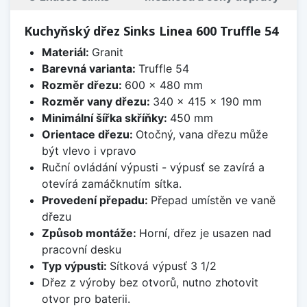
Kuchyňský dřez Sinks Linea 600 Truffle 54
Materiál:
Granit
Barevná varianta:
Truffle 54
Rozměr dřezu:
600 x 480 mm
Rozměr vany dřezu:
340 x 415 x 190 mm
Minimální šířka skříňky:
450 mm
Orientace dřezu:
Otočný, vana dřezu může
být vlevo i vpravo
Ruční ovládání výpusti - výpusť se zavírá a
otevírá zamáčknutím sítka.
Provedení přepadu:
Přepad umístěn ve vaně
dřezu
Způsob montáže:
Horní, dřez je usazen nad
pracovní desku
Typ výpusti:
Sítková výpusť 3 1/2
Dřez z výroby bez otvorů, nutno zhotovit
otvor pro baterii.