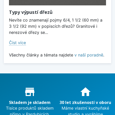
Typy výpustí dřezů
Nevíte co znamenají pojmy 6/4, 1 1/2 (60 mm) a
3 1/2 (92 mm) v popiscích dřezů? Granitové i
nerezové dřezy se...
Číst více
Všechny články a témata najdete
v naší poradně
.
Proč nakupovat u nás?
store_mall_directory
home
Skladem je skladem
30 let zkušeností v oboru
Tisíce produktů skladem
Máme vlastní kuchyňské
přímo v Pardubicích.
studio a vyrábíme