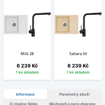
Milk 28
Sahara 50
Cena
Cena
6 239 Kč
6 239 Kč
1 ks skladem
1 ks skladem
Informace
Parametry zboží
O značce Sinks
Možnosti a ceny dopravy