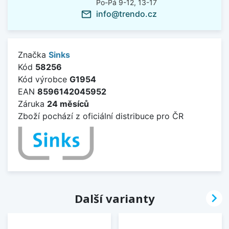
Po-Pá 9-12, 13-17
info@trendo.cz
mail_outline
Značka
Sinks
Kód
58256
Kód výrobce
G1954
EAN
8596142045952
Záruka
24 měsíců
Zboží pochází z oficiální distribuce pro ČR

Další varianty