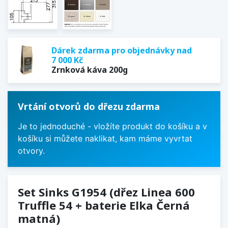
Dárek zdarma pro objednávky nad
7 000 Kč
Zrnková káva 200g
Vrtání otvorů do dřezu zdarma
Je to jednoduché - vložíte produkt do košíku a v
košíku si můžete naklikat, kam máme vyvrtat
otvory.
Set Sinks G1954 (dřez Linea 600
Truffle 54 + baterie Elka Černá
matná)