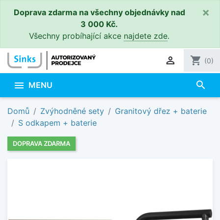
×
Doprava zdarma na všechny objednávky nad
3 000 Kč.
Všechny probíhající akce
najdete zde
.

shopping_cart
(0)
search

MENU
Domů
Zvýhodněné sety
Granitový dřez + baterie
S odkapem + baterie
DOPRAVA ZDARMA