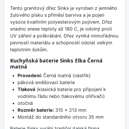
Tento granitový dřez Sinks je vyroben z jemného
žulového písku s příměsí barviva a je pojen
vysoce kvalitním polyesterovým pojivem. Dřez
snadno snese teploty až 180 C, je odolný proti
UV záření a poškrábání. Dřez vyniká mimořádnou
pevností materiálu a schopností odolat velkým
teplotním šokům.
Kuchyňská baterie Sinks Elka Černá
matná
Provedení:
Černá matná (nástřik)
páková směšovací baterie
Tlaková
(klasická baterie pro připojení k
vodnímu řádu nebo tlakovému ohřívači)
otočná
Rozměr baterie:
315 x 213 mm
Montáž do standardního otvoru 35 mm
Baterie Sinks vyrábí tradiční italská firma