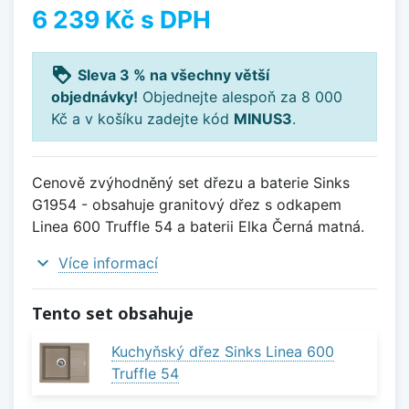
6 239 Kč
s DPH
loyalty
Sleva 3 % na všechny větší
objednávky!
Objednejte alespoň za 8 000
Kč a v košíku zadejte kód
MINUS3
.
Cenově zvýhodněný set dřezu a baterie Sinks
G1954 - obsahuje granitový dřez s odkapem
Linea 600 Truffle 54 a baterii Elka Černá matná.
expand_more
Více informací
Tento set obsahuje
Kuchyňský dřez Sinks Linea 600
Truffle 54