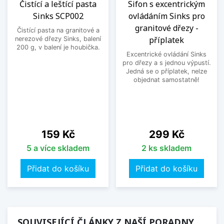
Čistící a leštící pasta
Sifon s excentrickým
Sinks SCP002
ovládáním Sinks pro
granitové dřezy -
Čistící pasta na granitové a
příplatek
nerezové dřezy Sinks, balení
200 g, v balení je houbička.
Excentrické ovládání Sinks
pro dřezy a s jednou výpustí.
Jedná se o příplatek, nelze
objednat samostatně!
Cena
Cena
159 Kč
299 Kč
5 a více skladem
2 ks skladem
Přidat do košíku
Přidat do košíku
SOUVISEJÍCÍ ČLÁNKY Z NAŠÍ PORADNY