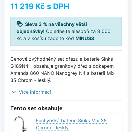
11 219 Kč
s DPH
loyalty
Sleva 3 % na všechny větší
objednávky!
Objednejte alespoň za 8 000
Kč a v košíku zadejte kód
MINUS3
.
Cenově zvýhodněný set dřezu a baterie Sinks
G189N4 - obsahuje granitový dřez s odkapem
Amanda 860 NANO Nanogrey N4 a baterii Mix
35 Chrom - lesklý.
expand_more
Více informací
Tento set obsahuje
Kuchyňská baterie Sinks Mix 35
Chrom - lesklý