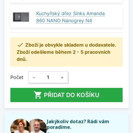
Kuchyňský dřez Sinks Amanda
860 NANO Nanogrey N4

Zboží je obvykle skladem u dodavatele.
Zboží odešleme během 2 - 5 pracovních
dnů.
Počet
−
+

PŘIDAT DO KOŠÍKU
Jakýkoliv dotaz? Rádi vám
poradíme.