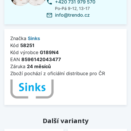
+420 731 979 570
phone
Po-Pá 9-12, 13-17
info@trendo.cz
mail_outline
Značka
Sinks
Kód
58251
Kód výrobce
G189N4
EAN
8596142043477
Záruka
24 měsíců
Zboží pochází z oficiální distribuce pro ČR
Další varianty