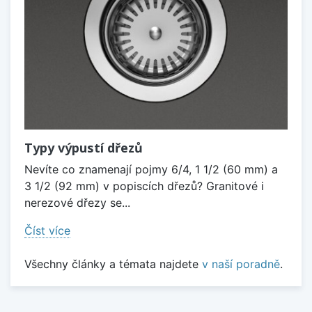
Typy výpustí dřezů
Nevíte co znamenají pojmy 6/4, 1 1/2 (60 mm) a
3 1/2 (92 mm) v popiscích dřezů? Granitové i
nerezové dřezy se...
Číst více
Všechny články a témata najdete
v naší poradně
.