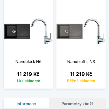
Nanoblack N6
Nanotruffle N3
Cena
Cena
11 219 Kč
11 219 Kč
1 ks skladem
Běžně skladem
Informace
Parametry zboží