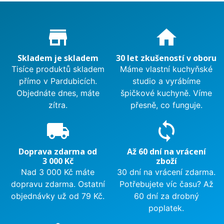
Proč nakupovat u nás?
store_mall_directory
home
Skladem je skladem
30 let zkušeností v oboru
Tisíce produktů skladem
Máme vlastní kuchyňské
přímo v Pardubicích.
studio a vyrábíme
Objednáte dnes, máte
špičkové kuchyně. Víme
zítra.
přesně, co funguje.
local_shipping
sync
Doprava zdarma od
Až 60 dní na vrácení
3 000 Kč
zboží
Nad 3 000 Kč máte
30 dní na vrácení zdarma.
dopravu zdarma. Ostatní
Potřebujete víc času? Až
objednávky už od 79 Kč.
60 dní za drobný
poplatek.