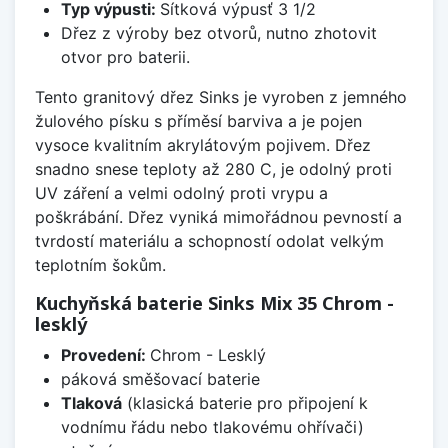
Typ výpusti:
Sítková výpusť 3 1/2
Dřez z výroby bez otvorů, nutno zhotovit
otvor pro baterii.
Tento granitový dřez Sinks je vyroben z jemného
žulového písku s příměsí barviva a je pojen
vysoce kvalitním akrylátovým pojivem. Dřez
snadno snese teploty až 280 C, je odolný proti
UV záření a velmi odolný proti vrypu a
poškrábání. Dřez vyniká mimořádnou pevností a
tvrdostí materiálu a schopností odolat velkým
teplotním šokům.
Kuchyňská baterie Sinks Mix 35 Chrom -
lesklý
Provedení:
Chrom - Lesklý
páková směšovací baterie
Tlaková
(klasická baterie pro připojení k
vodnímu řádu nebo tlakovému ohřívači)