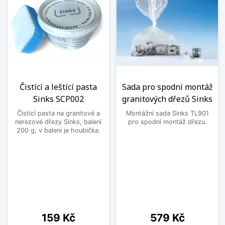
Čistící a leštící pasta
Sada pro spodní montáž
Sinks SCP002
granitových dřezů Sinks
Čistící pasta na granitové a
Montážní sada Sinks TL901
nerezové dřezy Sinks, balení
pro spodní montáž dřezu.
200 g, v balení je houbička.
Cena
Cena
159 Kč
579 Kč