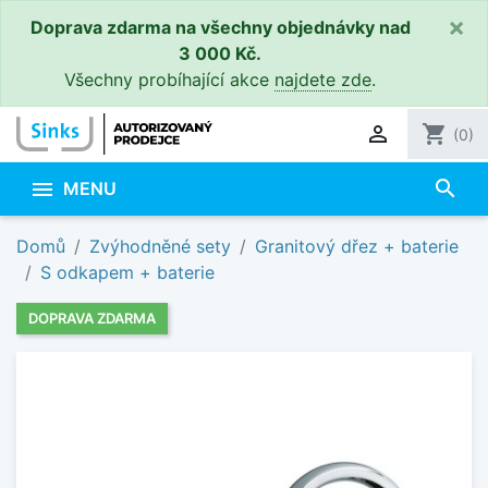
×
Doprava zdarma na všechny objednávky nad
3 000 Kč.
Všechny probíhající akce
najdete zde
.

shopping_cart
(0)
search

MENU
Domů
Zvýhodněné sety
Granitový dřez + baterie
S odkapem + baterie
DOPRAVA ZDARMA