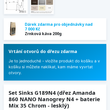
Dárek zdarma pro objednávky nad
7 000 Kč
Zrnková káva 200g
Vrtání otvorů do dřezu zdarma
Je to jednoduché - vložíte produkt do košíku a v
košíku si můžete naklikat, kam máme vyvrtat
otvory.
Set Sinks G189N4 (dřez Amanda
860 NANO Nanogrey N4 + baterie
Mix 35 Chrom - lesklý)