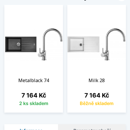
Metalblack 74
Milk 28
Cena
Cena
7 164 Kč
7 164 Kč
2 ks skladem
Běžně skladem