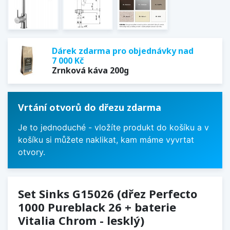
Dárek zdarma pro objednávky nad
7 000 Kč
Zrnková káva 200g
Vrtání otvorů do dřezu zdarma
Je to jednoduché - vložíte produkt do košíku a v
košíku si můžete naklikat, kam máme vyvrtat
otvory.
Set Sinks G15026 (dřez Perfecto
1000 Pureblack 26 + baterie
Vitalia Chrom - lesklý)