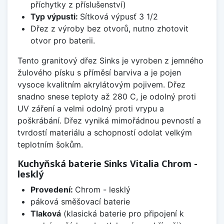
příchytky z příslušenství)
Typ výpusti:
Sítková výpusť 3 1/2
Dřez z výroby bez otvorů, nutno zhotovit
otvor pro baterii.
Tento granitový dřez Sinks je vyroben z jemného
žulového písku s příměsí barviva a je pojen
vysoce kvalitním akrylátovým pojivem. Dřez
snadno snese teploty až 280 C, je odolný proti
UV záření a velmi odolný proti vrypu a
poškrábání. Dřez vyniká mimořádnou pevností a
tvrdostí materiálu a schopností odolat velkým
teplotním šokům.
Kuchyňská baterie Sinks Vitalia Chrom -
lesklý
Provedení:
Chrom - lesklý
páková směšovací baterie
Tlaková
(klasická baterie pro připojení k