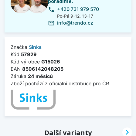
poradíme.
+420 731 979 570
phone
Po-Pá 9-12, 13-17
info@trendo.cz
mail_outline
Značka
Sinks
Kód
57929
Kód výrobce
G15026
EAN
8596142048205
Záruka
24 měsíců
Zboží pochází z oficiální distribuce pro ČR

Další varianty