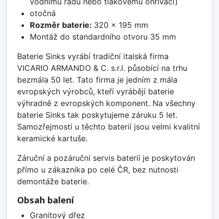
vodnímu řádu nebo tlakovému ohřívači)
otočná
Rozměr baterie:
320 x 195 mm
Montáž do standardního otvoru 35 mm
Baterie Sinks vyrábí tradiční italská firma
VICARIO ARMANDO & C. s.r.l. působící na trhu
bezmála 50 let. Tato firma je jedním z mála
evropských výrobců, kteří vyrábějí baterie
výhradně z evropských komponent. Na všechny
baterie Sinks tak poskytujeme záruku 5 let.
Samozřejmostí u těchto baterií jsou velmi kvalitní
keramické kartuše.
Záruční a pozáruční servis baterií je poskytován
přímo u zákazníka po celé ČR, bez nutnosti
demontáže baterie.
Obsah balení
Granitový dřez