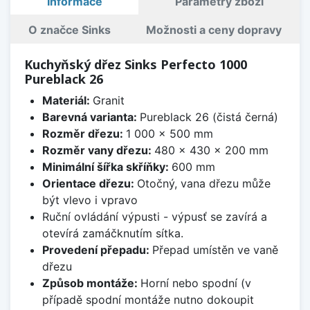
Informace
Parametry zboží
O značce Sinks
Možnosti a ceny dopravy
Kuchyňský dřez Sinks Perfecto 1000
Pureblack 26
Materiál:
Granit
Barevná varianta:
Pureblack 26 (čistá černá)
Rozměr dřezu:
1 000 x 500 mm
Rozměr vany dřezu:
480 x 430 x 200 mm
Minimální šířka skříňky:
600 mm
Orientace dřezu:
Otočný, vana dřezu může
být vlevo i vpravo
Ruční ovládání výpusti - výpusť se zavírá a
otevírá zamáčknutím sítka.
Provedení přepadu:
Přepad umístěn ve vaně
dřezu
Způsob montáže:
Horní nebo spodní (v
případě spodní montáže nutno dokoupit