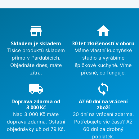
Proč nakupovat u nás?
store_mall_directory
home
Skladem je skladem
30 let zkušeností v oboru
Tisíce produktů skladem
Máme vlastní kuchyňské
přímo v Pardubicích.
studio a vyrábíme
Objednáte dnes, máte
špičkové kuchyně. Víme
zítra.
přesně, co funguje.
local_shipping
sync
Doprava zdarma od
Až 60 dní na vrácení
3 000 Kč
zboží
Nad 3 000 Kč máte
30 dní na vrácení zdarma.
dopravu zdarma. Ostatní
Potřebujete víc času? Až
objednávky už od 79 Kč.
60 dní za drobný
poplatek.