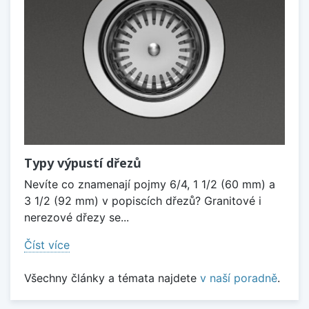
Typy výpustí dřezů
Nevíte co znamenají pojmy 6/4, 1 1/2 (60 mm) a
3 1/2 (92 mm) v popiscích dřezů? Granitové i
nerezové dřezy se...
Číst více
Všechny články a témata najdete
v naší poradně
.