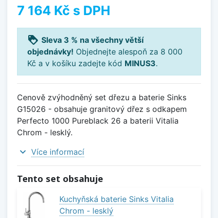
7 164 Kč
s DPH
loyalty
Sleva 3 % na všechny větší
objednávky!
Objednejte alespoň za 8 000
Kč a v košíku zadejte kód
MINUS3
.
Cenově zvýhodněný set dřezu a baterie Sinks
G15026 - obsahuje granitový dřez s odkapem
Perfecto 1000 Pureblack 26 a baterii Vitalia
Chrom - lesklý.
expand_more
Více informací
Tento set obsahuje
Kuchyňská baterie Sinks Vitalia
Chrom - lesklý