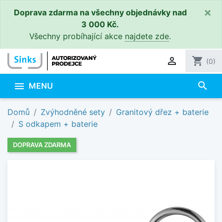
×
Doprava zdarma na všechny objednávky nad
3 000 Kč.
Všechny probíhající akce
najdete zde
.

shopping_cart
(0)
search

MENU
Domů
Zvýhodněné sety
Granitový dřez + baterie
S odkapem + baterie
DOPRAVA ZDARMA