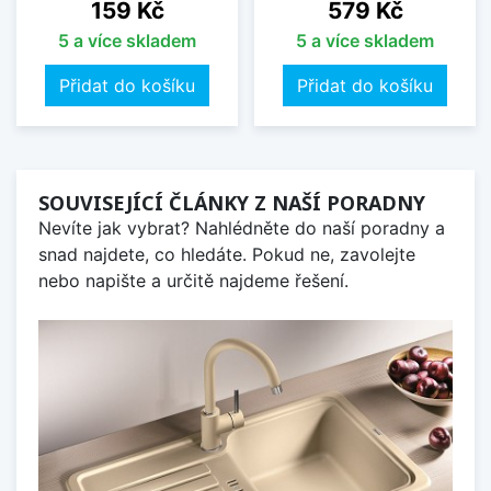
Cena
Cena
159 Kč
579 Kč
5 a více skladem
5 a více skladem
Přidat do košíku
Přidat do košíku
SOUVISEJÍCÍ ČLÁNKY Z NAŠÍ PORADNY
Nevíte jak vybrat? Nahlédněte do naší poradny a
snad najdete, co hledáte. Pokud ne, zavolejte
nebo napište a určitě najdeme řešení.