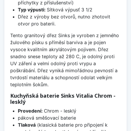
příchytky z příslušenství)
Typ výpusti:
Sítková výpusť 3 1/2
Dřez z výroby bez otvorů, nutno zhotovit
otvor pro baterii.
Tento granitový dřez Sinks je vyroben z jemného
žulového písku s příměsí barviva a je pojen
vysoce kvalitním akrylátovým pojivem. Dřez
snadno snese teploty až 280 C, je odolný proti
UV záření a velmi odolný proti vrypu a
poškrábání. Dřez vyniká mimořádnou pevností a
tvrdostí materiálu a schopností odolat velkým
teplotním šokům.
Kuchyňská baterie Sinks Vitalia Chrom -
lesklý
Provedení:
Chrom - lesklý
páková směšovací baterie
Tlaková
(klasická baterie pro připojení k