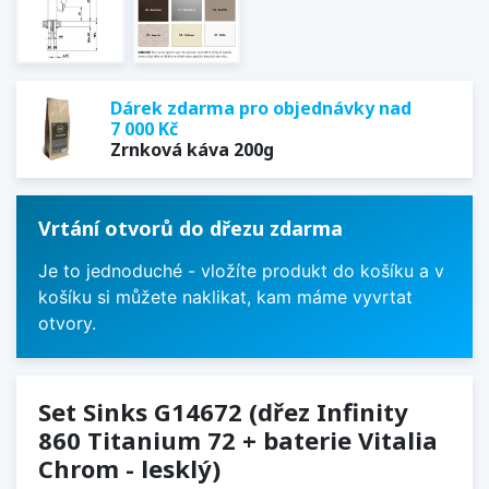
Dárek zdarma pro objednávky nad
7 000 Kč
Zrnková káva 200g
Vrtání otvorů do dřezu zdarma
Je to jednoduché - vložíte produkt do košíku a v
košíku si můžete naklikat, kam máme vyvrtat
otvory.
Set Sinks G14672 (dřez Infinity
860 Titanium 72 + baterie Vitalia
Chrom - lesklý)