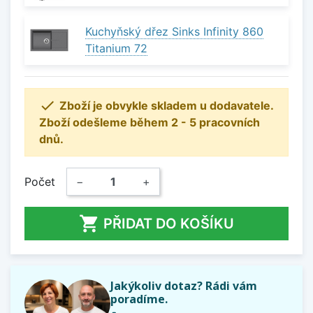
Kuchyňský dřez Sinks Infinity 860
Titanium 72

Zboží je obvykle skladem u dodavatele.
Zboží odešleme během 2 - 5 pracovních
dnů.
Počet
−
+

PŘIDAT DO KOŠÍKU
Jakýkoliv dotaz? Rádi vám
poradíme.