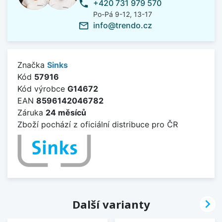
+420 731 979 570
phone
Po-Pá 9-12, 13-17
info@trendo.cz
mail_outline
Značka
Sinks
Kód
57916
Kód výrobce
G14672
EAN
8596142046782
Záruka
24 měsíců
Zboží pochází z oficiální distribuce pro ČR

Další varianty