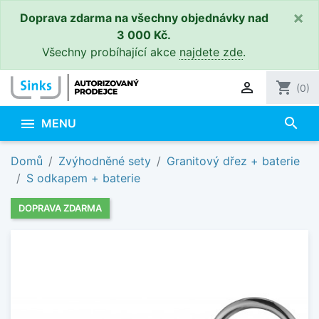
×
Doprava zdarma na všechny objednávky nad
3 000 Kč.
Všechny probíhající akce
najdete zde
.

shopping_cart
(0)
search

MENU
Domů
Zvýhodněné sety
Granitový dřez + baterie
S odkapem + baterie
DOPRAVA ZDARMA