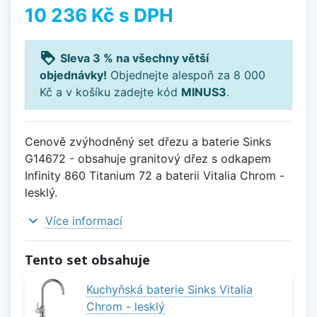
10 236 Kč
s DPH
loyalty
Sleva 3 % na všechny větší
objednávky!
Objednejte alespoň za 8 000
Kč a v košíku zadejte kód
MINUS3
.
Cenově zvýhodněný set dřezu a baterie Sinks
G14672 - obsahuje granitový dřez s odkapem
Infinity 860 Titanium 72 a baterii Vitalia Chrom -
lesklý.
expand_more
Více informací
Tento set obsahuje
Kuchyňská baterie Sinks Vitalia
Chrom - lesklý