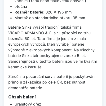
vodnímu řádu nebo tlakovému ohřívači)
otočná
Rozměr baterie:
320 x 195 mm
Montáž do standardního otvoru 35 mm
Baterie Sinks vyrábí tradiční italská firma
VICARIO ARMANDO & C. s.r.l. působící na trhu
bezmála 50 let. Tato firma je jedním z mála
evropských výrobců, kteří vyrábějí baterie
výhradně z evropských komponent. Na všechny
baterie Sinks tak poskytujeme záruku 5 let.
Samozřejmostí u těchto baterií jsou velmi kvalitní
keramické kartuše.
Záruční a pozáruční servis baterií je poskytován
přímo u zákazníka po celé ČR, bez nutnosti
demontáže baterie.
Obsah balení
Granitový dřez