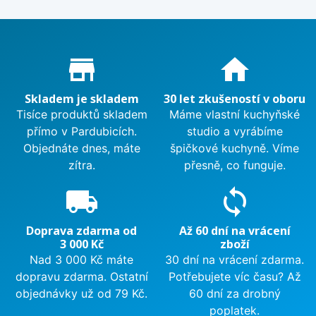
Proč nakupovat u nás?
store_mall_directory
home
Skladem je skladem
30 let zkušeností v oboru
Tisíce produktů skladem
Máme vlastní kuchyňské
přímo v Pardubicích.
studio a vyrábíme
Objednáte dnes, máte
špičkové kuchyně. Víme
zítra.
přesně, co funguje.
local_shipping
sync
Doprava zdarma od
Až 60 dní na vrácení
3 000 Kč
zboží
Nad 3 000 Kč máte
30 dní na vrácení zdarma.
dopravu zdarma. Ostatní
Potřebujete víc času? Až
objednávky už od 79 Kč.
60 dní za drobný
poplatek.