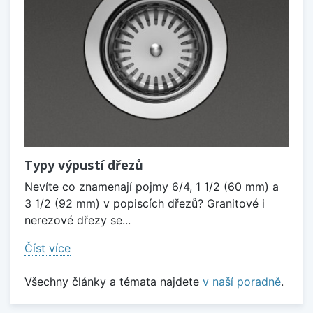
Typy výpustí dřezů
Nevíte co znamenají pojmy 6/4, 1 1/2 (60 mm) a
3 1/2 (92 mm) v popiscích dřezů? Granitové i
nerezové dřezy se...
Číst více
Všechny články a témata najdete
v naší poradně
.