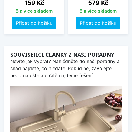
Cena
Cena
159 Kč
579 Kč
5 a více skladem
5 a více skladem
Přidat do košíku
Přidat do košíku
SOUVISEJÍCÍ ČLÁNKY Z NAŠÍ PORADNY
Nevíte jak vybrat? Nahlédněte do naší poradny a
snad najdete, co hledáte. Pokud ne, zavolejte
nebo napište a určitě najdeme řešení.