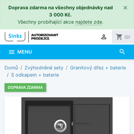
×
Doprava zdarma na všechny objednávky nad
3 000 Kč.
Všechny probíhající akce
najdete zde
.

shopping_cart
(0)
search

MENU
Domů
Zvýhodněné sety
Granitový dřez + baterie
S odkapem + baterie
DOPRAVA ZDARMA