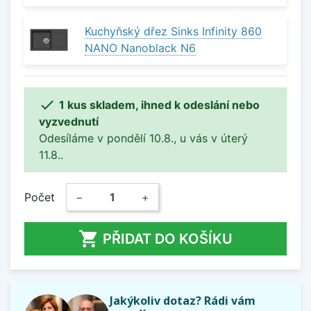
Kuchyňský dřez Sinks Infinity 860
NANO Nanoblack N6

1 kus skladem, ihned k odeslání nebo
vyzvednutí
Odesíláme v pondělí 10.8., u vás v úterý
11.8..
Počet
−
+

PŘIDAT DO KOŠÍKU
Jakýkoliv dotaz? Rádi vám