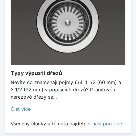
Typy výpustí dřezů
Nevíte co znamenají pojmy 6/4, 1 1/2 (60 mm) a
3 1/2 (92 mm) v popiscích dřezů? Granitové i
nerezové dřezy se...
Číst více
Všechny články a témata najdete
v naší poradně
.