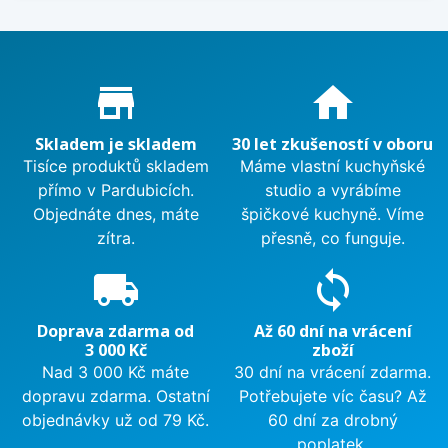
Proč nakupovat u nás?
store_mall_directory
home
Skladem je skladem
30 let zkušeností v oboru
Tisíce produktů skladem
Máme vlastní kuchyňské
přímo v Pardubicích.
studio a vyrábíme
Objednáte dnes, máte
špičkové kuchyně. Víme
zítra.
přesně, co funguje.
local_shipping
sync
Doprava zdarma od
Až 60 dní na vrácení
3 000 Kč
zboží
Nad 3 000 Kč máte
30 dní na vrácení zdarma.
dopravu zdarma. Ostatní
Potřebujete víc času? Až
objednávky už od 79 Kč.
60 dní za drobný
poplatek.