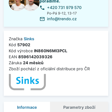
poradíme.
+420 731 979 570
phone
Po-Pá 9-12, 13-17
info@trendo.cz
mail_outline
Značka
Sinks
Kód
57902
Kód výrobce
IN860N6MI3PCL
EAN
8596142039326
Záruka
24 měsíců
Zboží pochází z oficiální distribuce pro ČR
Informace
Parametry zboží