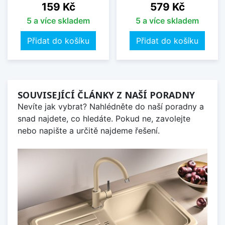
Cena
Cena
159 Kč
579 Kč
5 a více skladem
5 a více skladem
Přidat do košíku
Přidat do košíku
SOUVISEJÍCÍ ČLÁNKY Z NAŠÍ PORADNY
Nevíte jak vybrat? Nahlédněte do naší poradny a
snad najdete, co hledáte. Pokud ne, zavolejte
nebo napište a určitě najdeme řešení.