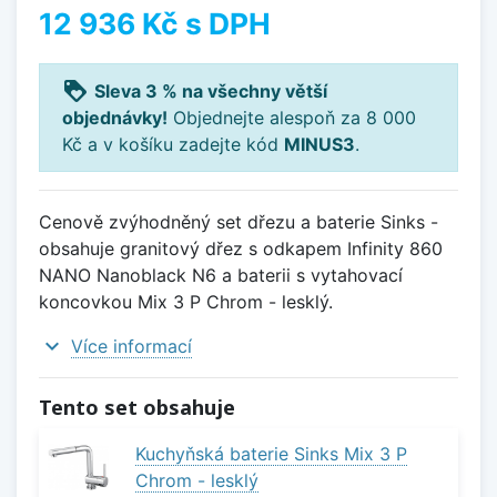
12 936 Kč
s DPH
loyalty
Sleva 3 % na všechny větší
objednávky!
Objednejte alespoň za 8 000
Kč a v košíku zadejte kód
MINUS3
.
Cenově zvýhodněný set dřezu a baterie Sinks -
obsahuje granitový dřez s odkapem Infinity 860
NANO Nanoblack N6 a baterii s vytahovací
koncovkou Mix 3 P Chrom - lesklý.
expand_more
Více informací
Tento set obsahuje
Kuchyňská baterie Sinks Mix 3 P
Chrom - lesklý