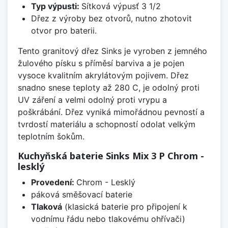
Typ výpusti:
Sítková výpusť 3 1/2
Dřez z výroby bez otvorů, nutno zhotovit
otvor pro baterii.
Tento granitový dřez Sinks je vyroben z jemného
žulového písku s příměsí barviva a je pojen
vysoce kvalitním akrylátovým pojivem. Dřez
snadno snese teploty až 280 C, je odolný proti
UV záření a velmi odolný proti vrypu a
poškrábání. Dřez vyniká mimořádnou pevností a
tvrdostí materiálu a schopností odolat velkým
teplotním šokům.
Kuchyňská baterie Sinks Mix 3 P Chrom -
lesklý
Provedení:
Chrom - Lesklý
páková směšovací baterie
Tlaková
(klasická baterie pro připojení k
vodnímu řádu nebo tlakovému ohřívači)