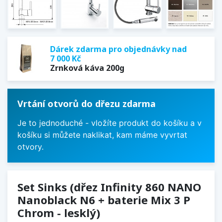
Dárek zdarma pro objednávky nad
7 000 Kč
Zrnková káva 200g
Vrtání otvorů do dřezu zdarma
Je to jednoduché - vložíte produkt do košíku a v
košíku si můžete naklikat, kam máme vyvrtat
otvory.
Set Sinks (dřez Infinity 860 NANO
Nanoblack N6 + baterie Mix 3 P
Chrom - lesklý)