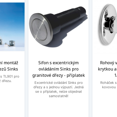
ní montáž
Sifon s excentrickým
Rohový ve
ezů Sinks
ovládáním Sinks pro
krytkou 
granitové dřezy - příplatek
1
ks TL901 pro
 dřezu.
Excentrické ovládání Sinks pro
Roháček s 
dřezy a s jednou výpustí. Jedná
kovovou 
se o příplatek, nelze objednat
samostatně!