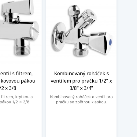
ntil s filtrem,
Kombinovaný roháček s
Nere
a kovovou pákou
ventilem pro pračku 1/2" x
M
/2 x 3/8
3/8" x 3/4"
Nere
jedno
filtrem, krytkou a
Kombinovaný roháček a ventil pro
druhé
pákou 1/2 x 3/8.
pračku se zpětnou klapkou.