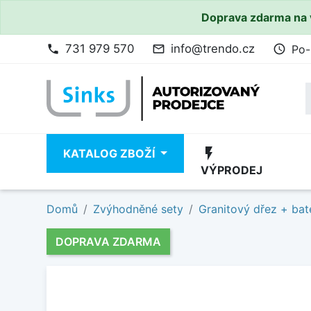
Doprava zdarma na 
731 979 570
info@trendo.cz
Po-
phone
mail_outline
access_time
flash_on
KATALOG ZBOŽÍ
VÝPRODEJ
Domů
Zvýhodněné sety
Granitový dřez + bat
DOPRAVA ZDARMA