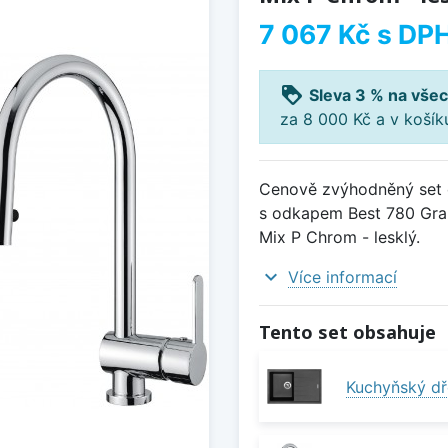
7 067 Kč
s DP
loyalty
Sleva 3 % na všec
za 8 000 Kč a v koší
Cenově zvýhodněný set d
s odkapem Best 780 Gran
Mix P Chrom - lesklý.
expand_more
Více informací
Tento set obsahuje
Kuchyňský dř