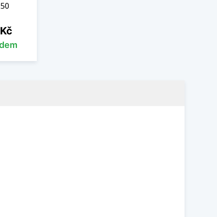
 50
 Kč
adem