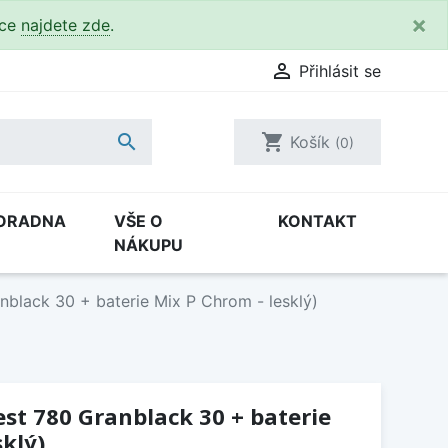
×
kce
najdete zde
.

Přihlásit se

shopping_cart
Košík
(0)
ORADNA
VŠE O
KONTAKT
NÁKUPU
nblack 30 + baterie Mix P Chrom - lesklý)
est 780 Granblack 30 + baterie
sklý)