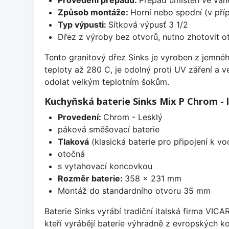
Způsob montáže:
Horní nebo spodní (v pří
Typ výpusti:
Sítková výpusť 3 1/2
Dřez z výroby bez otvorů, nutno zhotovit ot
Tento granitový dřez Sinks je vyroben z jemnéh
teploty až 280 C, je odolný proti UV záření a 
odolat velkým teplotním šokům.
Kuchyňská baterie Sinks Mix P Chrom - 
Provedení:
Chrom - Lesklý
páková směšovací baterie
Tlaková
(klasická baterie pro připojení k v
otočná
s vytahovací koncovkou
Rozměr baterie:
358 x 231 mm
Montáž do standardního otvoru 35 mm
Baterie Sinks vyrábí tradiční italská firma VIC
kteří vyrábějí baterie výhradně z evropských k