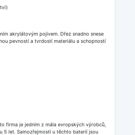
tví)
itním akrylátovým pojivem. Dřez snadno snese
nou pevností a tvrdostí materiálu a schopností
ato firma je jedním z mála evropských výrobců,
5 let. Samozřejmostí u těchto baterií jsou