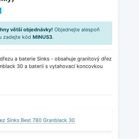
H
hny větší objednávky!
Objednejte alespoň
ku zadejte kód
MINUS3
.
řezu a baterie Sinks - obsahuje granitový dřez
black 30 a baterii s vytahovací koncovkou
ez Sinks Best 780 Granblack 30