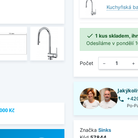
Kuchyňská ba

1 kus skladem, ih
Odesíláme v pondělí 10.
Počet
−
+
Jakýkol
+420
phone
Po-Pá
000 Kč
Značka
Sinks
Kód
57844