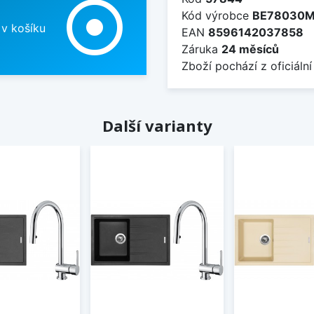
adjust
Kód výrobce
BE78030M
 v košíku
EAN
8596142037858
Záruka
24 měsíců
Zboží pochází z oficiální
Další varianty