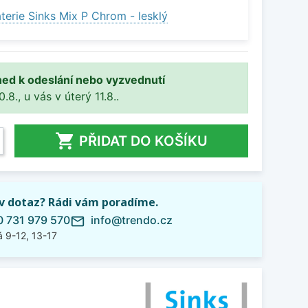
terie Sinks Mix P Chrom - lesklý
ned k odeslání nebo vyzvednutí
8., u vás v úterý 11.8..

PŘIDAT DO KOŠÍKU
iv dotaz? Rádi vám poradíme.
 731 979 570
info@trendo.cz
mail_outline
 9-12, 13-17