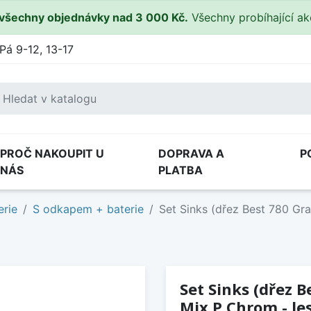
všechny objednávky nad 3 000 Kč.
Všechny probíhající a
Pá 9-12, 13-17
PROČ NAKOUPIT U
DOPRAVA A
P
NÁS
PLATBA
erie
S odkapem + baterie
Set Sinks (dřez Best 780 Gra
Set Sinks (dřez B
Mix P Chrom - le