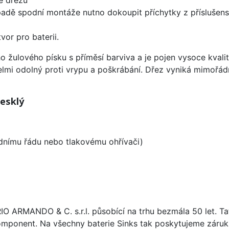
padě spodní montáže nutno dokoupit příchytky z příslušens
vor pro baterii.
o žulového písku s příměsí barviva a je pojen vysoce kval
velmi odolný proti vrypu a poškrábání. Dřez vyniká mimořád
lesklý
odnímu řádu nebo tlakovému ohřívači)
ARIO ARMANDO & C. s.r.l. působící na trhu bezmála 50 let. T
omponent. Na všechny baterie Sinks tak poskytujeme záruku 