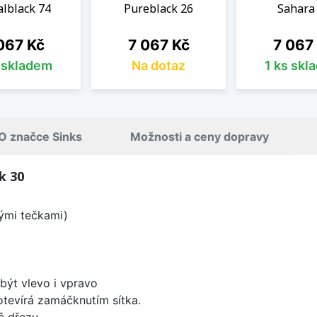
lblack 74
Pureblack 26
Sahara
na
Cena
Cena
067 Kč
7 067 Kč
7 067
s skladem
Na dotaz
1 ks skl
O značce Sinks
Možnosti a ceny dopravy
k 30
lými tečkami)
být vlevo i vpravo
 otevírá zamáčknutím sítka.
ě dřezu