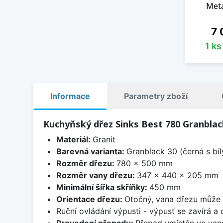
Meta
Ce
7 
1 k
Informace
Parametry zboží
Kuchyňský dřez Sinks Best 780 Granblac
Materiál:
Granit
Barevná varianta:
Granblack 30 (černá s bí
Rozměr dřezu:
780 x 500 mm
Rozměr vany dřezu:
347 x 440 x 205 mm
Minimální šířka skříňky:
450 mm
Orientace dřezu:
Otočný, vana dřezu může 
Ruční ovládání výpusti - výpusť se zavírá a
Provedení přepadu:
Přepad umístěn ve van