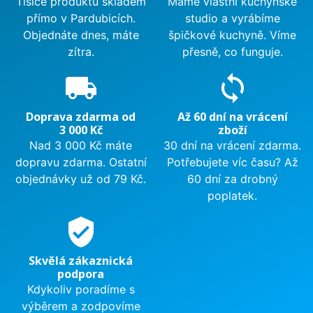
Tisíce produktů skladem
Máme vlastní kuchyňské
přímo v Pardubicích.
studio a vyrábíme
Objednáte dnes, máte
špičkové kuchyně. Víme
zítra.
přesně, co funguje.
local_shipping
sync
Doprava zdarma od
Až 60 dní na vrácení
3 000 Kč
zboží
Nad 3 000 Kč máte
30 dní na vrácení zdarma.
dopravu zdarma. Ostatní
Potřebujete víc času? Až
objednávky už od 79 Kč.
60 dní za drobný
poplatek.
verified_user
Skvělá zákaznická
podpora
Kdykoliv poradíme s
výběrem a zodpovíme