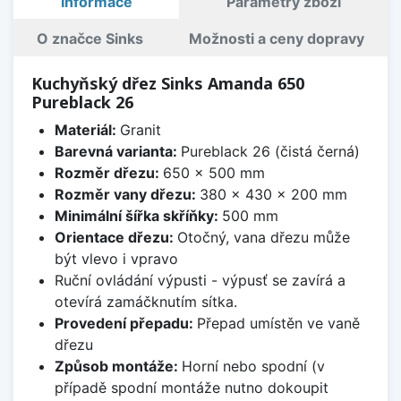
Informace
Parametry zboží
O značce Sinks
Možnosti a ceny dopravy
Kuchyňský dřez Sinks Amanda 650
Pureblack 26
Materiál:
Granit
Barevná varianta:
Pureblack 26 (čistá černá)
Rozměr dřezu:
650 x 500 mm
Rozměr vany dřezu:
380 x 430 x 200 mm
Minimální šířka skříňky:
500 mm
Orientace dřezu:
Otočný, vana dřezu může
být vlevo i vpravo
Ruční ovládání výpusti - výpusť se zavírá a
otevírá zamáčknutím sítka.
Provedení přepadu:
Přepad umístěn ve vaně
dřezu
Způsob montáže:
Horní nebo spodní (v
případě spodní montáže nutno dokoupit