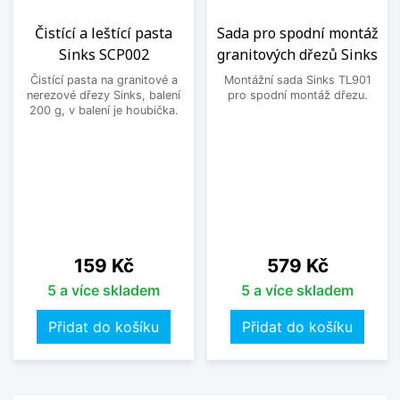
Čistící a leštící pasta
Sada pro spodní montáž
Sinks SCP002
granitových dřezů Sinks
Čistící pasta na granitové a
Montážní sada Sinks TL901
nerezové dřezy Sinks, balení
pro spodní montáž dřezu.
200 g, v balení je houbička.
Cena
Cena
159 Kč
579 Kč
5 a více skladem
5 a více skladem
Přidat do košíku
Přidat do košíku