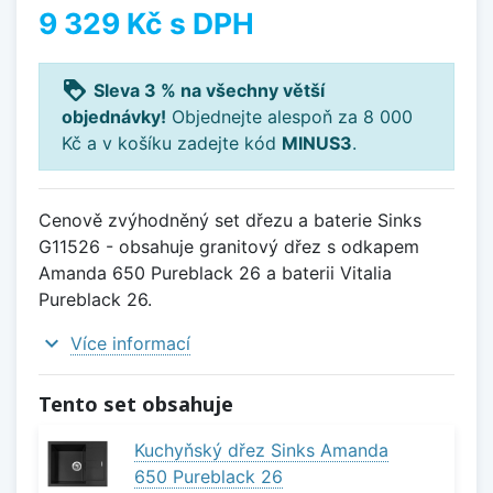
9 329 Kč
s DPH
loyalty
Sleva 3 % na všechny větší
objednávky!
Objednejte alespoň za 8 000
Kč a v košíku zadejte kód
MINUS3
.
Cenově zvýhodněný set dřezu a baterie Sinks
G11526 - obsahuje granitový dřez s odkapem
Amanda 650 Pureblack 26 a baterii Vitalia
Pureblack 26.
expand_more
Více informací
Tento set obsahuje
Kuchyňský dřez Sinks Amanda
650 Pureblack 26