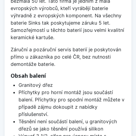
bezmála 50 let. Tato firma je jedním z mála
evropských výrobců, kteří vyrábějí baterie
výhradně z evropských komponent. Na všechny
baterie Sinks tak poskytujeme záruku 5 let.
Samozřejmostí u těchto baterií jsou velmi kvalitní
keramické kartuše.
Záruční a pozáruční servis baterií je poskytován
přímo u zákazníka po celé ČR, bez nutnosti
demontáže baterie.
Obsah balení
Granitový dřez
Příchytky pro horní montáž jsou součástí
balení. Příchytky pro spodní montáž můžete v
případě zájmu dokoupit z nabídky
příslušenství.
Těsnění není součástí balení, u granitových
dřezů se jako těsnění používá silikon
Výpusť 3 1/2, sifon pro úsporu místa s