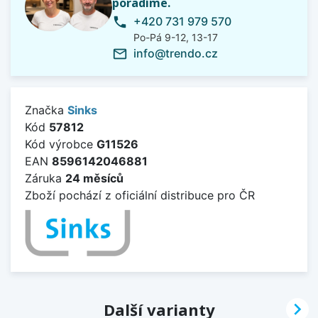
poradíme.
+420 731 979 570
phone
Po-Pá 9-12, 13-17
info@trendo.cz
mail_outline
Značka
Sinks
Kód
57812
Kód výrobce
G11526
EAN
8596142046881
Záruka
24 měsíců
Zboží pochází z oficiální distribuce pro ČR

Další varianty