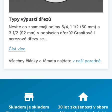
Typy výpustí dřezů
Nevíte co znamenají pojmy 6/4, 1 1/2 (60 mm) a
3 1/2 (92 mm) v popiscích dřezů? Granitové i
nerezové dřezy se...
Číst více
Všechny články a témata najdete
v naší poradně
.
Proč nakupovat u nás?
store_mall_directory
home
Skladem je skladem
30 let zkušeností v oboru