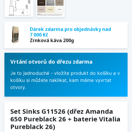
Dárek zdarma pro objednávky nad
7 000 Kč
Zrnková káva 200g
Vrtání otvorů do dřezu zdarma
Je to jednoduché - vložíte produkt do košíku a v
košíku si můžete naklikat, kam máme vyvrtat
otvory.
Set Sinks G11526 (dřez Amanda
650 Pureblack 26 + baterie Vitalia
Pureblack 26)