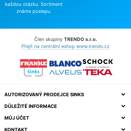
každou otázku. Sortiment
známe poslepu.
Člen skupiny
TRENDO s.r.o.
Přejít na centrální eshop www.trendo.cz
AUTORIZOVANÝ PRODEJCE SINKS
DŮLEŽITÉ INFORMACE
MŮJ ÚČET
KONTAKT