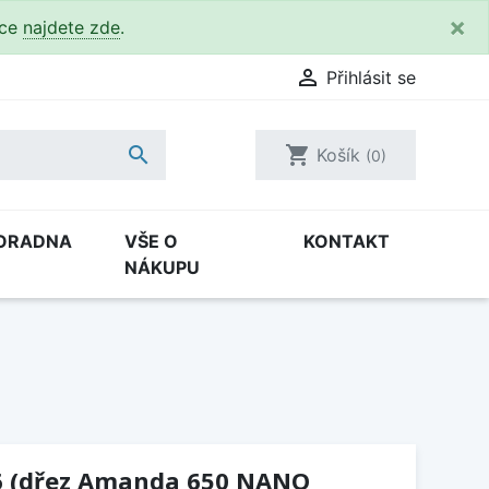
×
kce
najdete zde
.

Přihlásit se

shopping_cart
Košík
(0)
ORADNA
VŠE O
KONTAKT
NÁKUPU
6 (dřez Amanda 650 NANO