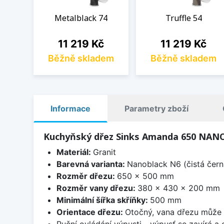
Metalblack 74
Truffle 54
Cena
Cena
11 219 Kč
11 219 Kč
Běžně skladem
Běžně skladem
Informace
Parametry zboží
Kuchyňský dřez Sinks Amanda 650 NAN
Materiál:
Granit
Barevná varianta:
Nanoblack N6 (čistá čern
Rozměr dřezu:
650 x 500 mm
Rozměr vany dřezu:
380 x 430 x 200 mm
Minimální šířka skříňky:
500 mm
Orientace dřezu:
Otočný, vana dřezu může 
Ruční ovládání výpusti - výpusť se zavírá a