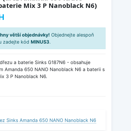
baterie Mix 3 P Nanoblack N6)
H
hny větší objednávky!
Objednejte alespoň
ku zadejte kód
MINUS3
.
řezu a baterie Sinks G187N6 - obsahuje
em Amanda 650 NANO Nanoblack N6 a baterii s
ix 3 P Nanoblack N6.
řez Sinks Amanda 650 NANO Nanoblack N6