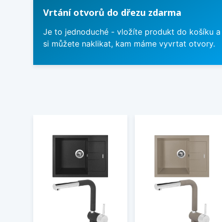
Vrtání otvorů do dřezu zdarma
Je to jednoduché - vložíte produkt do košíku a
si můžete naklikat, kam máme vyvrtat otvory.