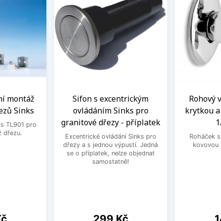
ní montáž
Sifon s excentrickým
Rohový ve
ezů Sinks
ovládáním Sinks pro
krytkou 
granitové dřezy - příplatek
1
ks TL901 pro
 dřezu.
Excentrické ovládání Sinks pro
Roháček s 
dřezy a s jednou výpustí. Jedná
kovovou 
se o příplatek, nelze objednat
samostatně!
Cena
C
Kč
299 Kč
1