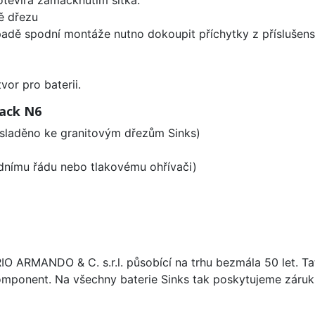
ě dřezu
padě spodní montáže nutno dokoupit příchytky z příslušens
vor pro baterii.
lack N6
 sladěno ke granitovým dřezům Sinks)
odnímu řádu nebo tlakovému ohřívači)
ARIO ARMANDO & C. s.r.l. působící na trhu bezmála 50 let. T
omponent. Na všechny baterie Sinks tak poskytujeme záruku 