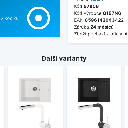
Kód
57806
adjust
Kód výrobce
G187N6
 v košíku
EAN
8596142043422
Záruka
24 měsíců
Zboží pochází z oficiální
Další varianty