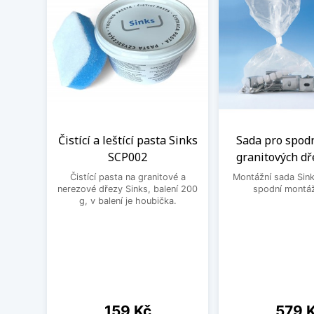
Čistící a leštící pasta Sinks
Sada pro spod
SCP002
granitových dř
Čistící pasta na granitové a
Montážní sada Sin
nerezové dřezy Sinks, balení 200
spodní montáž
g, v balení je houbička.
Cena
Cena
159 Kč
579 