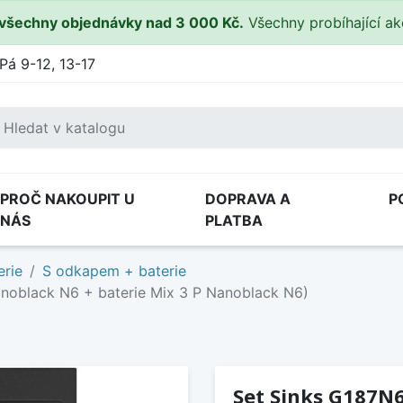
všechny objednávky nad 3 000 Kč.
Všechny probíhající a
Pá 9-12, 13-17
PROČ NAKOUPIT U
DOPRAVA A
P
NÁS
PLATBA
erie
S odkapem + baterie
oblack N6 + baterie Mix 3 P Nanoblack N6)
Set Sinks G187N