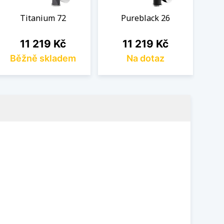
Titanium 72
Pureblack 26
Cena
Cena
11 219 Kč
11 219 Kč
Běžně skladem
Na dotaz