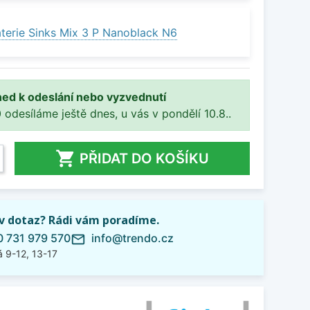
terie Sinks Mix 3 P Nanoblack N6
ned k odeslání nebo vyzvednutí
 odesíláme ještě dnes, u vás v pondělí 10.8..

PŘIDAT DO KOŠÍKU
iv dotaz? Rádi vám poradíme.
 731 979 570
info@trendo.cz
mail_outline
 9-12, 13-17