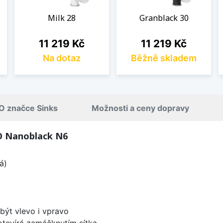
Milk 28
Granblack 30
Cena
Cena
11 219 Kč
11 219 Kč
Na dotaz
Běžně skladem
O značce Sinks
Možnosti a ceny dopravy
O Nanoblack N6
á)
být vlevo i vpravo
 otevírá zamáčknutím sítka.