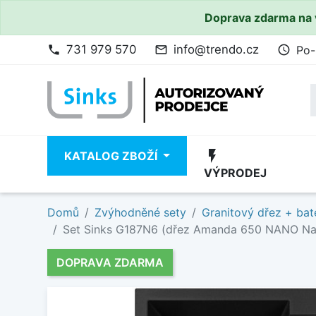
Doprava zdarma na 
731 979 570
info@trendo.cz
Po-
phone
mail_outline
access_time
flash_on
KATALOG ZBOŽÍ
VÝPRODEJ
Domů
Zvýhodněné sety
Granitový dřez + bat
Set Sinks G187N6 (dřez Amanda 650 NANO Nan
DOPRAVA ZDARMA