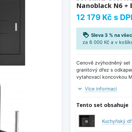
Nanoblack N6 + 
12 179 Kč
s DP
loyalty
Sleva 3 % na všec
za 8 000 Kč a v koší
Cenově zvýhodněný set d
granitový dřez s odkap
vytahovací koncovkou M
expand_more
Více informací
Tento set obsahuje
Kuchyňský d