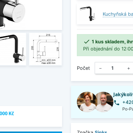
Kuchyňská ba

1 kus skladem, ih
Při objednání do 12:00
Počet
−
+
Jakýkol
+420
phone
Po-Pá
000 Kč
Značka
Sinks