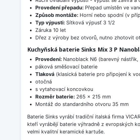
Provedení přepadu:
Přepad umístěn ve van
Způsob montáže:
Horní nebo spodní (v pří
Typ výpusti:
Sítková výpusť 3 1/2
Záruka 10 let
Dřez z výroby bez otvorů, nutno zhotovit ot
Kuchyňská baterie Sinks Mix 3 P Nanob
Provedení:
Nanoblack N6 (barevný nástřik,
páková směšovací baterie
Tlaková
(klasická baterie pro připojení k v
otočná
s vytahovací koncovkou
Rozměr baterie:
265 x 215 mm
Montáž do standardního otvoru 35 mm
Baterie Sinks vyrábí tradiční italská firma VIC
kteří vyrábějí baterie výhradně z evropských k
velmi kvalitní keramické kartuše.