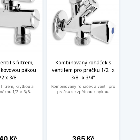
ntil s filtrem,
Kombinovaný roháček s
Nere
a kovovou pákou
ventilem pro pračku 1/2" x
M
/2 x 3/8
3/8" x 3/4"
Nere
jedno
filtrem, krytkou a
Kombinovaný roháček a ventil pro
druhé
pákou 1/2 x 3/8.
pračku se zpětnou klapkou.
ena
Cena
40 Kč
365 Kč