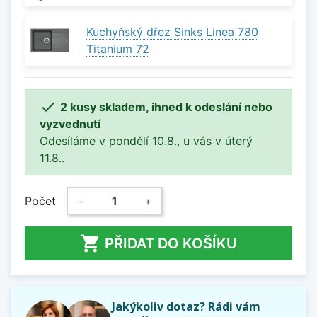
Kuchyňský dřez Sinks Linea 780
Titanium 72

2 kusy skladem, ihned k odeslání nebo
vyzvednutí
Odesíláme v pondělí 10.8., u vás v úterý
11.8..
Počet
−
+

PŘIDAT DO KOŠÍKU
Jakýkoliv dotaz? Rádi vám