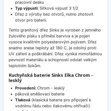
pracovní desku
Typ výpusti:
Sítková výpusť 3 1/2
Dřez z výroby bez otvorů, nutno zhotovit
otvor pro baterii.
Tento granitový dřez Sinks je vyroben z jemného
žulového písku s příměsí barviva a je pojen
vysoce kvalitním polyesterovým pojivem. Dřez
snadno snese teploty až 180 C, je odolný proti
UV záření a poškrábání. Dřez vyniká mimořádnou
pevností materiálu a schopností odolat velkým
teplotním šokům.
Kuchyňská baterie Sinks Elka Chrom -
lesklý
Provedení:
Chrom - lesklý
páková směšovací baterie
Tlaková
(klasická baterie pro připojení k
vodnímu řádu nebo tlakovému ohřívači)