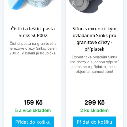
Čistící a leštící pasta
Sifon s excentrickým
Sinks SCP002
ovládáním Sinks pro
granitové dřezy -
Čistící pasta na granitové a
příplatek
nerezové dřezy Sinks, balení
200 g, v balení je houbička.
Excentrické ovládání Sinks
pro dřezy a s jednou výpustí.
Jedná se o příplatek, nelze
objednat samostatně!
Cena
Cena
159 Kč
299 Kč
5 a více skladem
2 ks skladem
Přidat do košíku
Přidat do košíku