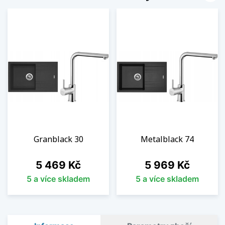
Granblack 30
Metalblack 74
Cena
Cena
5 469 Kč
5 969 Kč
5 a více skladem
5 a více skladem