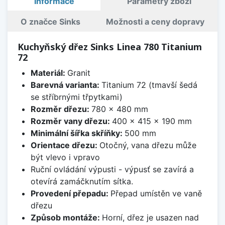
Informace
Parametry zboží
O značce Sinks
Možnosti a ceny dopravy
Kuchyňský dřez Sinks Linea 780 Titanium
72
Materiál:
Granit
Barevná varianta:
Titanium 72 (tmavší šedá
se stříbrnými třpytkami)
Rozměr dřezu:
780 x 480 mm
Rozměr vany dřezu:
400 x 415 x 190 mm
Minimální šířka skříňky:
500 mm
Orientace dřezu:
Otočný, vana dřezu může
být vlevo i vpravo
Ruční ovládání výpusti - výpusť se zavírá a
otevírá zamáčknutím sítka.
Provedení přepadu:
Přepad umístěn ve vaně
dřezu
Způsob montáže:
Horní, dřez je usazen nad