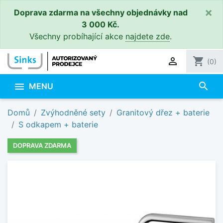
×
Doprava zdarma na všechny objednávky nad
3 000 Kč.
Všechny probíhající akce
najdete zde
.

shopping_cart
(0)
search

MENU
Domů
Zvýhodněné sety
Granitový dřez + baterie
S odkapem + baterie
DOPRAVA ZDARMA