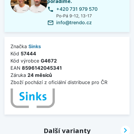
poradíme.
+420 731 979 570
phone
Po-Pá 9-12, 13-17
info@trendo.cz
mail_outline
Značka
Sinks
Kód
57444
Kód výrobce
G4672
EAN
8596142045341
Záruka
24 měsíců
Zboží pochází z oficiální distribuce pro ČR

Další varianty