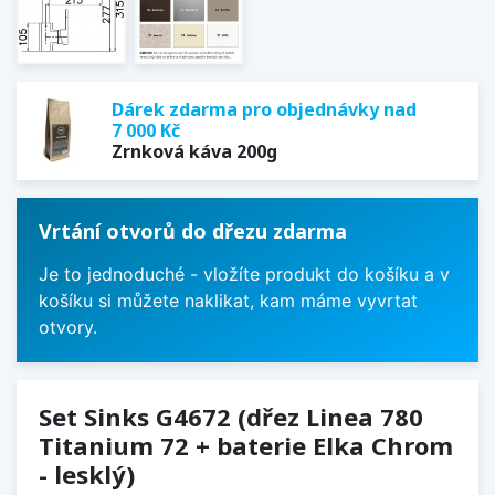
Dárek zdarma pro objednávky nad
7 000 Kč
Zrnková káva 200g
Vrtání otvorů do dřezu zdarma
Je to jednoduché - vložíte produkt do košíku a v
košíku si můžete naklikat, kam máme vyvrtat
otvory.
Set Sinks G4672 (dřez Linea 780
Titanium 72 + baterie Elka Chrom
- lesklý)