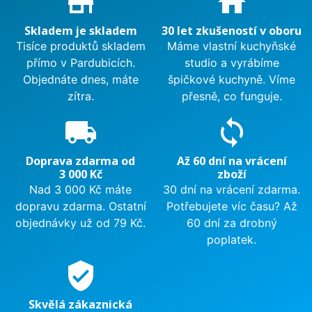
store_mall_directory
home
Skladem je skladem
30 let zkušeností v oboru
Tisíce produktů skladem
Máme vlastní kuchyňské
přímo v Pardubicích.
studio a vyrábíme
Objednáte dnes, máte
špičkové kuchyně. Víme
zítra.
přesně, co funguje.
local_shipping
sync
Doprava zdarma od
Až 60 dní na vrácení
3 000 Kč
zboží
Nad 3 000 Kč máte
30 dní na vrácení zdarma.
dopravu zdarma. Ostatní
Potřebujete víc času? Až
objednávky už od 79 Kč.
60 dní za drobný
poplatek.
verified_user
Skvělá zákaznická