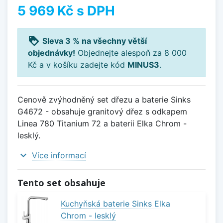
5 969 Kč
s DPH
loyalty
Sleva 3 % na všechny větší
objednávky!
Objednejte alespoň za 8 000
Kč a v košíku zadejte kód
MINUS3
.
Cenově zvýhodněný set dřezu a baterie Sinks
G4672 - obsahuje granitový dřez s odkapem
Linea 780 Titanium 72 a baterii Elka Chrom -
lesklý.
expand_more
Více informací
Tento set obsahuje
Kuchyňská baterie Sinks Elka
Chrom - lesklý