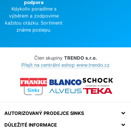
podpora
Kdykoliv poradíme s
výběrem a zodpovíme
každou otázku. Sortiment
známe poslepu.
Člen skupiny
TRENDO s.r.o.
Přejít na centrální eshop www.trendo.cz
AUTORIZOVANÝ PRODEJCE SINKS
DŮLEŽITÉ INFORMACE