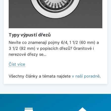
Typy výpustí dřezů
Nevíte co znamenají pojmy 6/4, 1 1/2 (60 mm) a
3 1/2 (92 mm) v popiscích dřezů? Granitové i
nerezové dřezy se...
Číst více
Všechny články a témata najdete
v naší poradně
.
Proč nakupovat u nás?