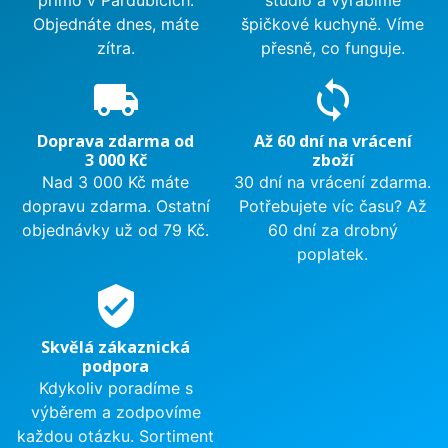
přímo v Pardubicích.
studio a vyrábíme
Objednáte dnes, máte
špičkové kuchyně. Víme
zítra.
přesně, co funguje.
local_shipping
sync
Doprava zdarma od
Až 60 dní na vrácení
3 000 Kč
zboží
Nad 3 000 Kč máte
30 dní na vrácení zdarma.
dopravu zdarma. Ostatní
Potřebujete víc času? Až
objednávky už od 79 Kč.
60 dní za drobný
poplatek.
verified_user
Skvělá zákaznická
podpora
Kdykoliv poradíme s
výběrem a zodpovíme
každou otázku. Sortiment