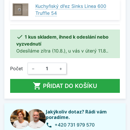
Kuchyňský dřez Sinks Linea 600
Truffle 54

1 kus skladem, ihned k odeslání nebo
vyzvednutí
Odesíláme zítra (10.8.), u vás v úterý 11.8..
Počet
−
+

PŘIDAT DO KOŠÍKU
Jakýkoliv dotaz? Rádi vám
poradíme.
+420 731 979 570
phone