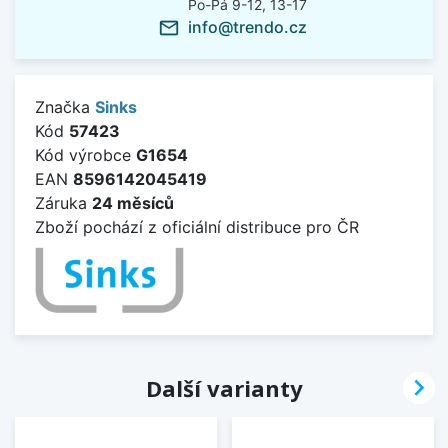
Po-Pá 9-12, 13-17
info@trendo.cz
mail_outline
Značka
Sinks
Kód
57423
Kód výrobce
G1654
EAN
8596142045419
Záruka
24 měsíců
Zboží pochází z oficiální distribuce pro ČR

Další varianty