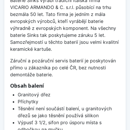
Baterie Sinks vyrábí tradiční italská firma
VICARIO ARMANDO & C. s.r.l. působící na trhu
bezmála 50 let. Tato firma je jedním z mála
evropských výrobců, kteří vyrábějí baterie
výhradně z evropských komponent. Na všechny
baterie Sinks tak poskytujeme záruku 5 let.
Samozřejmostí u těchto baterií jsou velmi kvalitní
keramické kartuše.
Záruční a pozáruční servis baterií je poskytován
přímo u zákazníka po celé ČR, bez nutnosti
demontáže baterie.
Obsah balení
Granitový dřez
Příchytky
Těsnění není součástí balení, u granitových
dřezů se jako těsnění používá silikon
Výpusť 3 1/2, sifon pro úsporu místa s
odbočkou na myčku