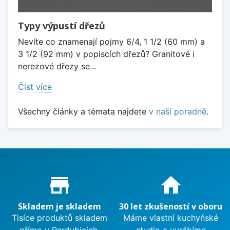
Typy výpustí dřezů
Nevíte co znamenají pojmy 6/4, 1 1/2 (60 mm) a
3 1/2 (92 mm) v popiscích dřezů? Granitové i
nerezové dřezy se...
Číst více
Všechny články a témata najdete
v naší poradně
.
Proč nakupovat u nás?
store_mall_directory
home
Skladem je skladem
30 let zkušeností v oboru
Tisíce produktů skladem
Máme vlastní kuchyňské