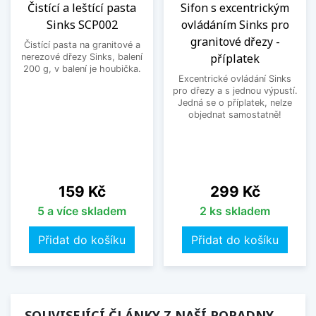
Čistící a leštící pasta
Sifon s excentrickým
Sinks SCP002
ovládáním Sinks pro
granitové dřezy -
Čistící pasta na granitové a
příplatek
nerezové dřezy Sinks, balení
200 g, v balení je houbička.
Excentrické ovládání Sinks
pro dřezy a s jednou výpustí.
Jedná se o příplatek, nelze
objednat samostatně!
Cena
Cena
159 Kč
299 Kč
5 a více skladem
2 ks skladem
Přidat do košíku
Přidat do košíku
SOUVISEJÍCÍ ČLÁNKY Z NAŠÍ PORADNY