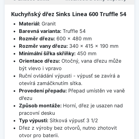
Kuchyňský dřez Sinks Linea 600 Truffle 54
Materiál:
Granit
Barevná varianta:
Truffle 54
Rozměr dřezu:
600 x 480 mm
Rozměr vany dřezu:
340 x 415 x 190 mm
Minimální šířka skříňky:
450 mm
Orientace dřezu:
Otočný, vana dřezu může
být vlevo i vpravo
Ruční ovládání výpusti - výpusť se zavírá a
otevírá zamáčknutím sítka.
Provedení přepadu:
Přepad umístěn ve vaně
dřezu
Způsob montáže:
Horní, dřez je usazen nad
pracovní desku
Typ výpusti:
Sítková výpusť 3 1/2
Dřez z výroby bez otvorů, nutno zhotovit
otvor pro baterii.