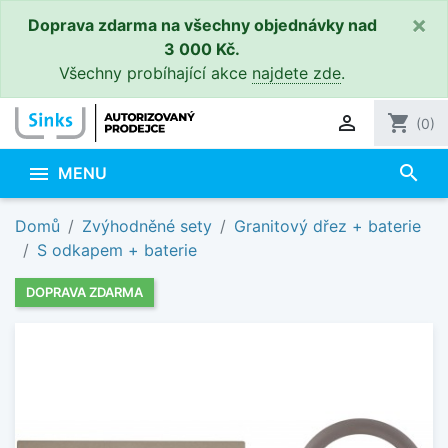
×
Doprava zdarma na všechny objednávky nad
3 000 Kč.
Všechny probíhající akce
najdete zde
.

shopping_cart
(0)
search

MENU
Domů
Zvýhodněné sety
Granitový dřez + baterie
S odkapem + baterie
DOPRAVA ZDARMA