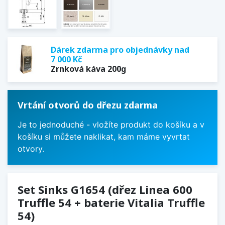
Dárek zdarma pro objednávky nad
7 000 Kč
Zrnková káva 200g
Vrtání otvorů do dřezu zdarma
Je to jednoduché - vložíte produkt do košíku a v
košíku si můžete naklikat, kam máme vyvrtat
otvory.
Set Sinks G1654 (dřez Linea 600
Truffle 54 + baterie Vitalia Truffle
54)