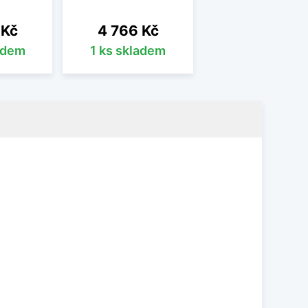
Cena
 Kč
4 766 Kč
adem
1 ks skladem