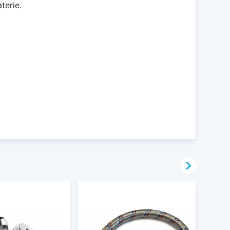
terie.
