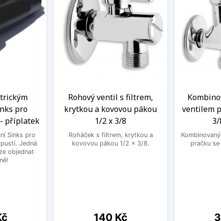
ntrickým
Rohový ventil s filtrem,
Kombinov
nks pro
krytkou a kovovou pákou
ventilem p
- příplatek
1/2 x 3/8
3/
ní Sinks pro
Roháček s filtrem, krytkou a
Kombinovaný 
ýpustí. Jedná
kovovou pákou 1/2 x 3/8.
pračku se
lze objednat
ně!
Cena
C
Kč
140 Kč
3