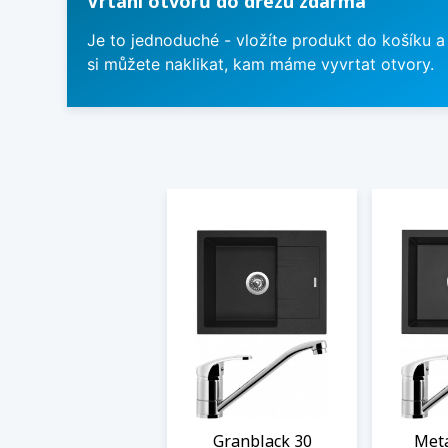
Vrtání otvorů do dřezu zdarma
Je to jednoduché - vložíte produkt do košíku a
si můžete naklikat, kam máme vyvrtat otvory.
Granblack 30
Meta