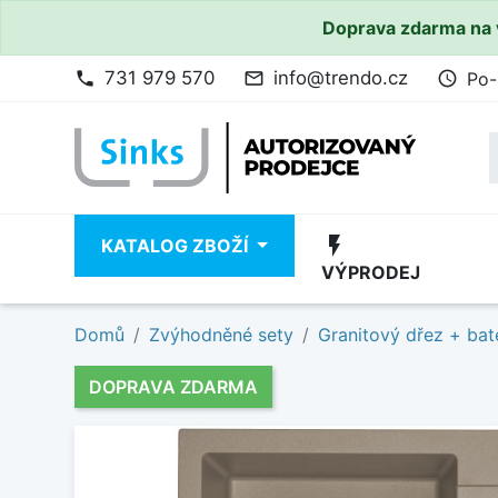
Doprava zdarma na 
731 979 570
info@trendo.cz
Po-
phone
mail_outline
access_time
flash_on
KATALOG ZBOŽÍ
VÝPRODEJ
Domů
Zvýhodněné sety
Granitový dřez + bat
DOPRAVA ZDARMA