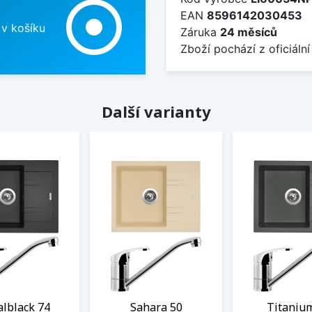
adjust
EAN
8596142030453
 v košíku
Záruka
24 měsíců
Zboží pochází z oficiální
Další varianty
lblack 74
Sahara 50
Titaniu