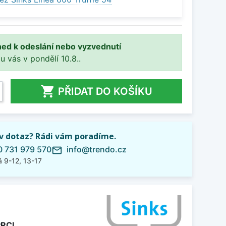
ned k odeslání nebo vyzvednutí
 u vás v pondělí 10.8..

PŘIDAT DO KOŠÍKU
iv dotaz? Rádi vám poradíme.
 731 979 570
info@trendo.cz
mail_outline
 9-12, 13-17
PRCL