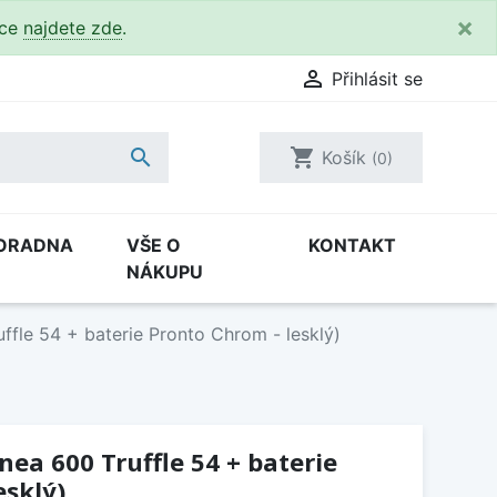
×
kce
najdete zde
.

Přihlásit se

shopping_cart
Košík
(0)
ORADNA
VŠE O
KONTAKT
NÁKUPU
uffle 54 + baterie Pronto Chrom - lesklý)
inea 600 Truffle 54 + baterie
esklý)