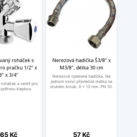
aný roháček s
Nerezová hadička Š3/8" x
BE
ro pračku 1/2" x
M3/8", délka 30 cm
3
8" x 3/4"
Nerezová opletená hadička. Na
BEK
jednom konci převlečná matka na
roháček a ventil pro
druhém šroub. 9 x 13 mm. PN 10.
 zpětnou klapkou.
ena
Cena
65 Kč
57 Kč