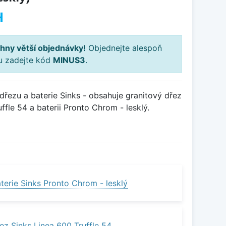
H
hny větší objednávky!
Objednejte alespoň
ku zadejte kód
MINUS3
.
řezu a baterie Sinks - obsahuje granitový dřez
fle 54 a baterii Pronto Chrom - lesklý.
terie Sinks Pronto Chrom - lesklý
ez Sinks Linea 600 Truffle 54