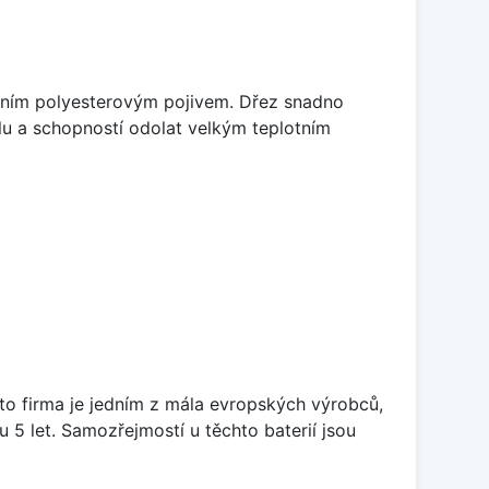
litním polyesterovým pojivem. Dřez snadno
lu a schopností odolat velkým teplotním
ato firma je jedním z mála evropských výrobců,
5 let. Samozřejmostí u těchto baterií jsou