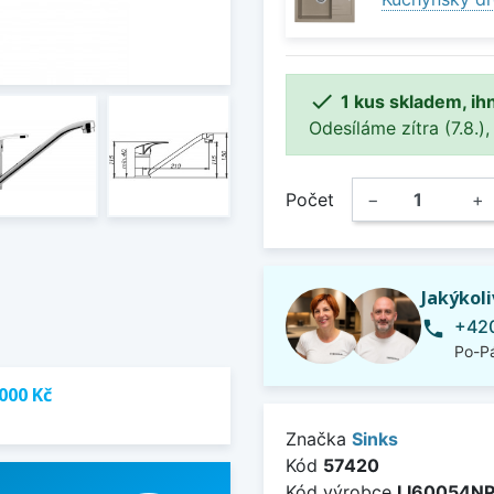

1 kus skladem, ih
Odesíláme zítra (7.8.),
Počet
−
+
Jakýkol
+420
phone
Po-Pá
000 Kč
Značka
Sinks
Kód
57420
Kód výrobce
LI60054N