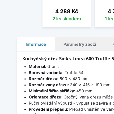
Cena
Ce
4 288 Kč
4 
2 ks skladem
1 k
Informace
Parametry zboží
Kuchyňský dřez Sinks Linea 600 Truffle 
Materiál:
Granit
Barevná varianta:
Truffle 54
Rozměr dřezu:
600 x 480 mm
Rozměr vany dřezu:
340 x 415 x 190 mm
Minimální šířka skříňky:
450 mm
Orientace dřezu:
Otočný, vana dřezu může 
Ruční ovládání výpusti - výpusť se zavírá a
Provedení přepadu:
Přepad umístěn ve van