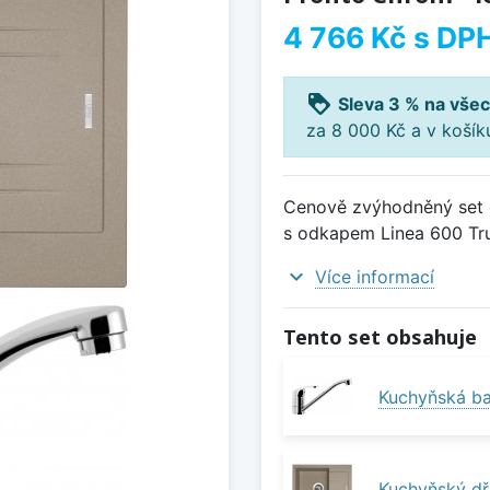
4 766 Kč
s DP
loyalty
Sleva 3 % na všec
za 8 000 Kč a v koší
Cenově zvýhodněný set d
s odkapem Linea 600 Truf
expand_more
Více informací
Tento set obsahuje
Kuchyňská ba
Kuchyňský dř