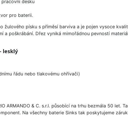
d pracovní desku
vor pro baterii.
ho žulového písku s příměsí barviva a je pojen vysoce kva
ení a poškrábání. Dřez vyniká mimořádnou pevností materiá
 lesklý
odnímu řádu nebo tlakovému ohřívači)
ARIO ARMANDO & C. s.r.l. působící na trhu bezmála 50 let. T
omponent. Na všechny baterie Sinks tak poskytujeme záruku 