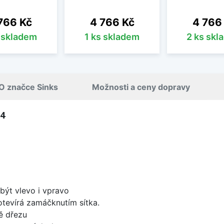
na
Cena
Cena
766 Kč
4 766 Kč
4 766
s skladem
1 ks skladem
2 ks skl
O značce Sinks
Možnosti a ceny dopravy
54
být vlevo i vpravo
 otevírá zamáčknutím sítka.
ě dřezu