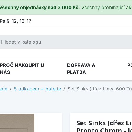
všechny objednávky nad 3 000 Kč.
Všechny probíhající a
Pá 9-12, 13-17
PROČ NAKOUPIT U
DOPRAVA A
P
NÁS
PLATBA
erie
S odkapem + baterie
Set Sinks (dřez Linea 600 Tr
Set Sinks (dřez L
Pronto Chrom - l