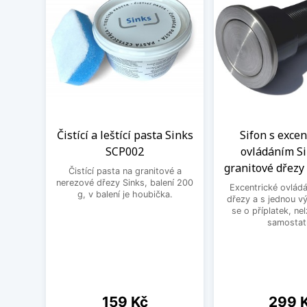
Čistící a leštící pasta Sinks
Sifon s exce
SCP002
ovládáním Si
granitové dřezy 
Čistící pasta na granitové a
nerezové dřezy Sinks, balení 200
Excentrické ovládá
g, v balení je houbička.
dřezy a s jednou v
se o příplatek, ne
samostat
Cena
Cena
159 Kč
299 