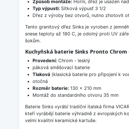
Způsob montáže:
Horní, dřez je usazen na
Typ výpusti:
Sítková výpusť 3 1/2
Dřez z výroby bez otvorů, nutno zhotovit ot
Tento granitový dřez Sinks je vyroben z jemné
snese teploty až 180 C, je odolný proti UV zář
šokům.
Kuchyňská baterie Sinks Pronto Chrom -
Provedení:
Chrom - lesklý
páková směšovací baterie
Tlaková
(klasická baterie pro připojení k v
otočná
Rozměr baterie:
130 x 210 mm
Montáž do standardního otvoru 35 mm
Baterie Sinks vyrábí tradiční italská firma VIC
kteří vyrábějí baterie výhradně z evropských k
velmi kvalitní keramické kartuše.