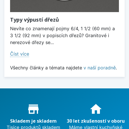
Typy výpustí dřezů
Nevíte co znamenají pojmy 6/4, 1 1/2 (60 mm) a
3 1/2 (92 mm) v popiscích dřezů? Granitové i
nerezové dřezy se...
Číst více
Všechny články a témata najdete
v naší poradně
.
Proč nakupovat u nás?
store_mall_directory
home
Skladem je skladem
30 let zkušeností v oboru
Tisíce produktů skladem
Máme vlastní kuchyňské