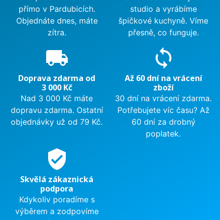
přímo v Pardubicích.
studio a vyrábíme
Objednáte dnes, máte
špičkové kuchyně. Víme
zítra.
přesně, co funguje.
local_shipping
sync
Doprava zdarma od
Až 60 dní na vrácení
3 000 Kč
zboží
Nad 3 000 Kč máte
30 dní na vrácení zdarma.
dopravu zdarma. Ostatní
Potřebujete víc času? Až
objednávky už od 79 Kč.
60 dní za drobný
poplatek.
verified_user
Skvělá zákaznická
podpora
Kdykoliv poradíme s
výběrem a zodpovíme