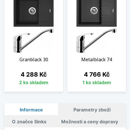
Granblack 30
Metalblack 74
Cena
Cena
4 288 Kč
4 766 Kč
2 ks skladem
1 ks skladem
Informace
Parametry zboží
O značce Sinks
Možnosti a ceny dopravy