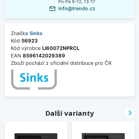
Po-Pá 9-12, 13-17
info@trendo.cz
mail_outline
Značka
Sinks
Kód
56923
Kód výrobce
LI60072NPRCL
EAN
8596142029389
Zboží pochází z oficiální distribuce pro ČR

Další varianty