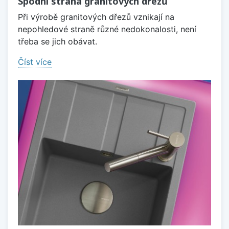
Spodní strana granitových dřezů
Při výrobě granitových dřezů vznikají na
nepohledové straně různé nedokonalosti, není
třeba se jich obávat.
Číst více