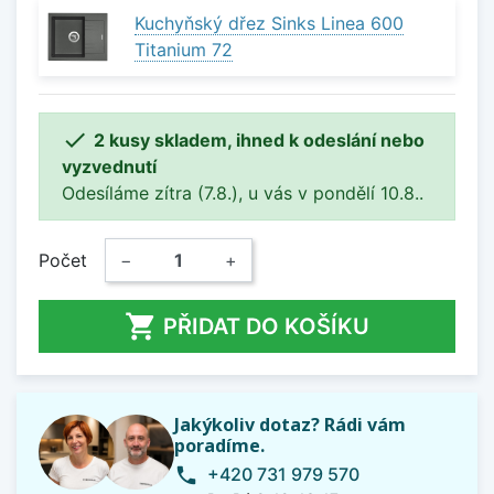
Kuchyňský dřez Sinks Linea 600
Titanium 72

2 kusy skladem, ihned k odeslání nebo
vyzvednutí
Odesíláme zítra (7.8.), u vás v pondělí 10.8..
Počet
−
+

PŘIDAT DO KOŠÍKU
Jakýkoliv dotaz? Rádi vám
poradíme.
+420 731 979 570
phone