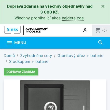
×
Doprava zdarma na všechny objednávky nad
3 000 Kč.
Všechny probíhající akce
najdete zde
.

shopping_cart
(0)
search

MENU
Domů
Zvýhodněné sety
Granitový dřez + baterie
S odkapem + baterie
DOPRAVA ZDARMA