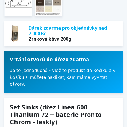
Dárek zdarma pro objednávky nad
7 000 Kč
Zrnková káva 200g
Vrtání otvorů do dřezu zdarma
Je to jednoduché - vložíte produkt do košíku a v
košíku si můžete naklikat, kam máme vyvrtat
otvory.
Set Sinks (dřez Linea 600
Titanium 72 + baterie Pronto
Chrom - lesklý)