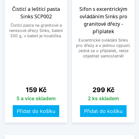
Čistící a leštící pasta
Sifon s excentrickým
Sinks SCP002
ovládáním Sinks pro
granitové dřezy -
Čistící pasta na granitové a
příplatek
nerezové dřezy Sinks, balení
200 g, v balení je houbička.
Excentrické ovládání Sinks
pro dřezy a s jednou výpustí.
Jedná se o příplatek, nelze
objednat samostatně!
Cena
Cena
159 Kč
299 Kč
5 a více skladem
2 ks skladem
Přidat do košíku
Přidat do košíku