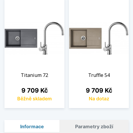
Titanium 72
Truffle 54
Cena
Cena
9 709 Kč
9 709 Kč
Běžně skladem
Na dotaz
Informace
Parametry zboží