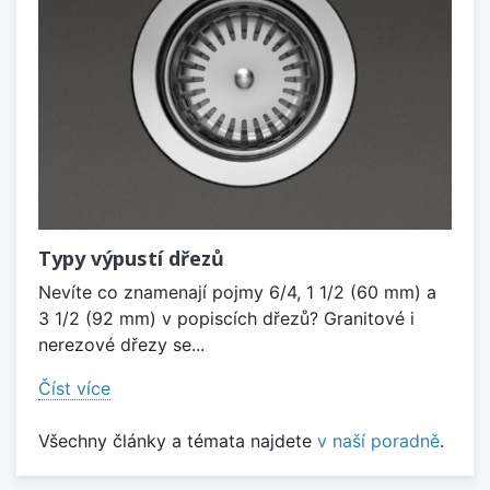
Typy výpustí dřezů
Nevíte co znamenají pojmy 6/4, 1 1/2 (60 mm) a
3 1/2 (92 mm) v popiscích dřezů? Granitové i
nerezové dřezy se...
Číst více
Všechny články a témata najdete
v naší poradně
.