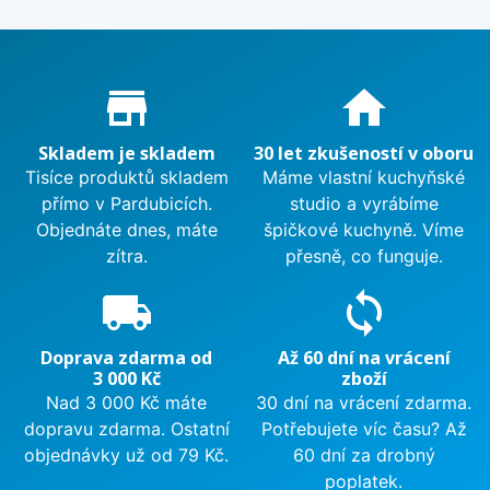
Proč nakupovat u nás?
store_mall_directory
home
Skladem je skladem
30 let zkušeností v oboru
Tisíce produktů skladem
Máme vlastní kuchyňské
přímo v Pardubicích.
studio a vyrábíme
Objednáte dnes, máte
špičkové kuchyně. Víme
zítra.
přesně, co funguje.
local_shipping
sync
Doprava zdarma od
Až 60 dní na vrácení
3 000 Kč
zboží
Nad 3 000 Kč máte
30 dní na vrácení zdarma.
dopravu zdarma. Ostatní
Potřebujete víc času? Až
objednávky už od 79 Kč.
60 dní za drobný
poplatek.