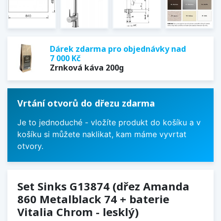
Dárek zdarma pro objednávky nad
7 000 Kč
Zrnková káva 200g
Vrtání otvorů do dřezu zdarma
Je to jednoduché - vložíte produkt do košíku a v
košíku si můžete naklikat, kam máme vyvrtat
otvory.
Set Sinks G13874 (dřez Amanda
860 Metalblack 74 + baterie
Vitalia Chrom - lesklý)