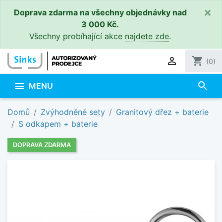
×
Doprava zdarma na všechny objednávky nad
3 000 Kč.
Všechny probíhající akce
najdete zde
.

shopping_cart
(0)
search

MENU
Domů
Zvýhodněné sety
Granitový dřez + baterie
S odkapem + baterie
DOPRAVA ZDARMA