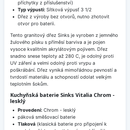
příchytky z příslušenství)
Typ výpusti:
Sítková výpusť 3 1/2
Dřez z výroby bez otvorů, nutno zhotovit
otvor pro baterii.
Tento granitový dřez Sinks je vyroben z jemného
žulového písku s příměsí barviva a je pojen
vysoce kvalitním akrylátovým pojivem. Dřez
snadno snese teploty až 280 C, je odolný proti
UV záření a velmi odolný proti vrypu a
poškrábání. Dřez vyniká mimořádnou pevností a
tvrdostí materiálu a schopností odolat velkým
teplotním šokům.
Kuchyňská baterie Sinks Vitalia Chrom -
lesklý
Provedení:
Chrom - lesklý
páková směšovací baterie
Tlaková
(klasická baterie pro připojení k