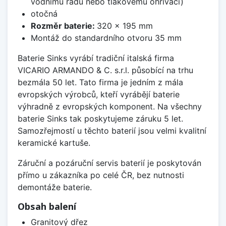
vodnímu řádu nebo tlakovému ohřívači)
otočná
Rozměr baterie:
320 x 195 mm
Montáž do standardního otvoru 35 mm
Baterie Sinks vyrábí tradiční italská firma
VICARIO ARMANDO & C. s.r.l. působící na trhu
bezmála 50 let. Tato firma je jedním z mála
evropských výrobců, kteří vyrábějí baterie
výhradně z evropských komponent. Na všechny
baterie Sinks tak poskytujeme záruku 5 let.
Samozřejmostí u těchto baterií jsou velmi kvalitní
keramické kartuše.
Záruční a pozáruční servis baterií je poskytován
přímo u zákazníka po celé ČR, bez nutnosti
demontáže baterie.
Obsah balení
Granitový dřez