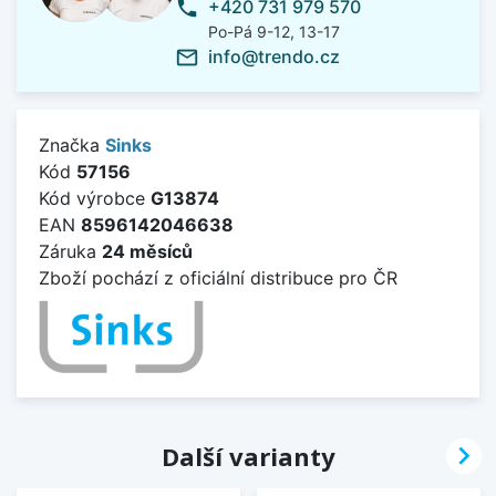
+420 731 979 570
phone
Po-Pá 9-12, 13-17
info@trendo.cz
mail_outline
Značka
Sinks
Kód
57156
Kód výrobce
G13874
EAN
8596142046638
Záruka
24 měsíců
Zboží pochází z oficiální distribuce pro ČR

Další varianty