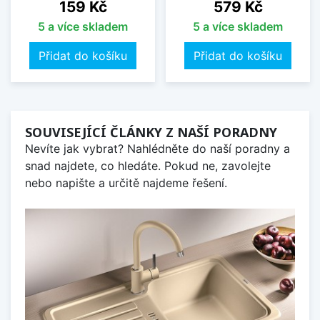
Cena
Cena
159 Kč
579 Kč
5 a více skladem
5 a více skladem
Přidat do košíku
Přidat do košíku
SOUVISEJÍCÍ ČLÁNKY Z NAŠÍ PORADNY
Nevíte jak vybrat? Nahlédněte do naší poradny a
snad najdete, co hledáte. Pokud ne, zavolejte
nebo napište a určitě najdeme řešení.