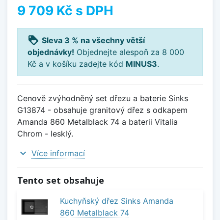
9 709 Kč
s DPH
loyalty
Sleva 3 % na všechny větší
objednávky!
Objednejte alespoň za 8 000
Kč a v košíku zadejte kód
MINUS3
.
Cenově zvýhodněný set dřezu a baterie Sinks
G13874 - obsahuje granitový dřez s odkapem
Amanda 860 Metalblack 74 a baterii Vitalia
Chrom - lesklý.
expand_more
Více informací
Tento set obsahuje
Kuchyňský dřez Sinks Amanda
860 Metalblack 74