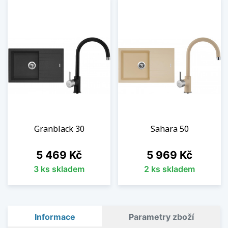
Granblack 30
Sahara 50
Cena
Cena
5 469 Kč
5 969 Kč
3 ks skladem
2 ks skladem
Informace
Parametry zboží