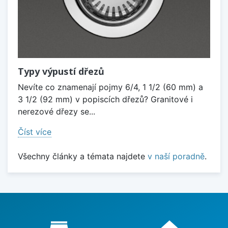
Typy výpustí dřezů
Nevíte co znamenají pojmy 6/4, 1 1/2 (60 mm) a
3 1/2 (92 mm) v popiscích dřezů? Granitové i
nerezové dřezy se...
Číst více
Všechny články a témata najdete
v naší poradně
.
Proč nakupovat u nás?