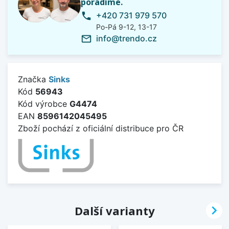
poradíme.
+420 731 979 570
phone
Po-Pá 9-12, 13-17
info@trendo.cz
mail_outline
Značka
Sinks
Kód
56943
Kód výrobce
G4474
EAN
8596142045495
Zboží pochází z oficiální distribuce pro ČR

Další varianty