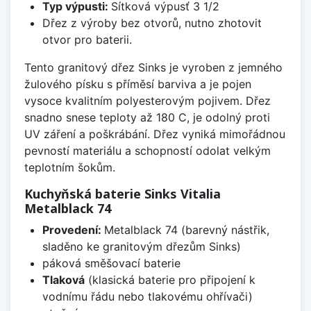
Typ výpusti:
Sítková výpusť 3 1/2
Dřez z výroby bez otvorů, nutno zhotovit
otvor pro baterii.
Tento granitový dřez Sinks je vyroben z jemného
žulového písku s příměsí barviva a je pojen
vysoce kvalitním polyesterovým pojivem. Dřez
snadno snese teploty až 180 C, je odolný proti
UV záření a poškrábání. Dřez vyniká mimořádnou
pevností materiálu a schopností odolat velkým
teplotním šokům.
Kuchyňská baterie Sinks Vitalia
Metalblack 74
Provedení:
Metalblack 74 (barevný nástřik,
sladěno ke granitovým dřezům Sinks)
páková směšovací baterie
Tlaková
(klasická baterie pro připojení k
vodnímu řádu nebo tlakovému ohřívači)