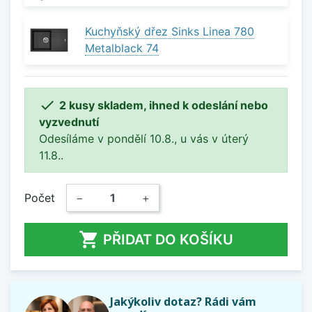
Kuchyňský dřez Sinks Linea 780
Metalblack 74

2 kusy skladem, ihned k odeslání nebo
vyzvednutí
Odesíláme v pondělí 10.8., u vás v úterý
11.8..
Počet
−
+

PŘIDAT DO KOŠÍKU
Jakýkoliv dotaz? Rádi vám