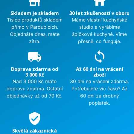
store_mall_directory
home
Skladem je skladem
30 let zkušeností v oboru
Tisíce produktů skladem
Máme vlastní kuchyňské
přímo v Pardubicích.
studio a vyrábíme
Objednáte dnes, máte
špičkové kuchyně. Víme
zítra.
přesně, co funguje.
local_shipping
sync
Doprava zdarma od
Až 60 dní na vrácení
3 000 Kč
zboží
Nad 3 000 Kč máte
30 dní na vrácení zdarma.
dopravu zdarma. Ostatní
Potřebujete víc času? Až
objednávky už od 79 Kč.
60 dní za drobný
poplatek.
verified_user
Skvělá zákaznická