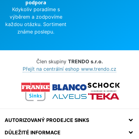
podpora
Kdykoliv poradíme s
výběrem a zodpovíme
každou otázku. Sortiment
známe poslepu.
Člen skupiny
TRENDO s.r.o.
Přejít na centrální eshop www.trendo.cz
AUTORIZOVANÝ PRODEJCE SINKS
DŮLEŽITÉ INFORMACE