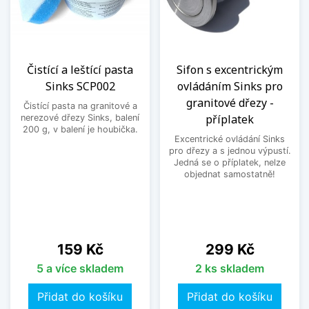
Čistící a leštící pasta
Sifon s excentrickým
Sinks SCP002
ovládáním Sinks pro
granitové dřezy -
Čistící pasta na granitové a
příplatek
nerezové dřezy Sinks, balení
200 g, v balení je houbička.
Excentrické ovládání Sinks
pro dřezy a s jednou výpustí.
Jedná se o příplatek, nelze
objednat samostatně!
Cena
Cena
159 Kč
299 Kč
5 a více skladem
2 ks skladem
Přidat do košíku
Přidat do košíku