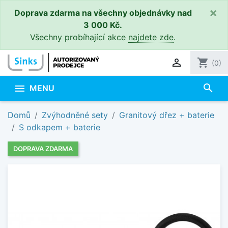
×
Doprava zdarma na všechny objednávky nad
3 000 Kč.
Všechny probíhající akce
najdete zde
.

shopping_cart
(0)
search

MENU
Domů
Zvýhodněné sety
Granitový dřez + baterie
S odkapem + baterie
DOPRAVA ZDARMA