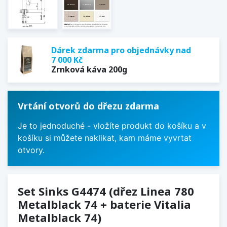
Dárek zdarma pro objednávky nad
7 000 Kč
Zrnková káva 200g
Vrtání otvorů do dřezu zdarma
Je to jednoduché - vložíte produkt do košíku a v
košíku si můžete naklikat, kam máme vyvrtat
otvory.
Set Sinks G4474 (dřez Linea 780
Metalblack 74 + baterie Vitalia
Metalblack 74)