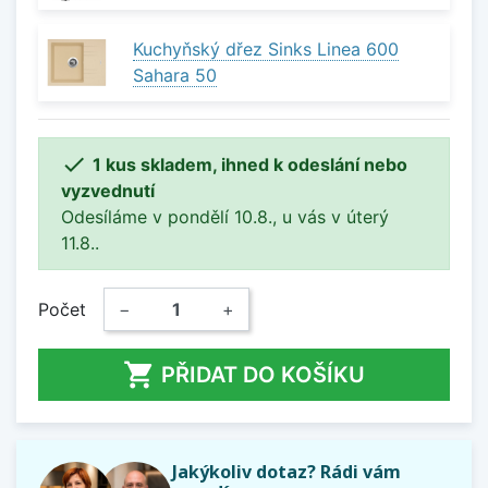
Kuchyňský dřez Sinks Linea 600
Sahara 50

1 kus skladem, ihned k odeslání nebo
vyzvednutí
Odesíláme v pondělí 10.8., u vás v úterý
11.8..
Počet
−
+

PŘIDAT DO KOŠÍKU
Jakýkoliv dotaz? Rádi vám