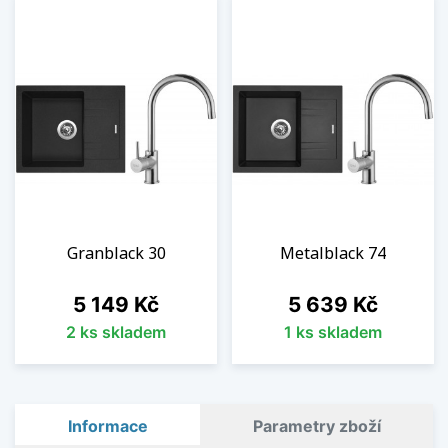
Granblack 30
Metalblack 74
Cena
Cena
5 149 Kč
5 639 Kč
2 ks skladem
1 ks skladem
Informace
Parametry zboží