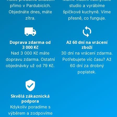
přímo v Pardubicích.
studio a vyrábíme
Objednáte dnes, máte
špičkové kuchyně. Víme
zítra.
přesně, co funguje.
local_shipping
sync
Doprava zdarma od
Až 60 dní na vrácení
3 000 Kč
zboží
Nad 3 000 Kč máte
30 dní na vrácení zdarma.
dopravu zdarma. Ostatní
Potřebujete víc času? Až
objednávky už od 79 Kč.
60 dní za drobný
poplatek.
verified_user
Skvělá zákaznická
podpora
Kdykoliv poradíme s
výběrem a zodpovíme