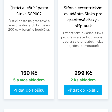
Čistící a leštící pasta
Sifon s excentrickým
Sinks SCP002
ovládáním Sinks pro
granitové dřezy -
Čistící pasta na granitové a
příplatek
nerezové dřezy Sinks, balení
200 g, v balení je houbička.
Excentrické ovládání Sinks
pro dřezy a s jednou výpustí.
Jedná se o příplatek, nelze
objednat samostatně!
Cena
Cena
159 Kč
299 Kč
5 a více skladem
2 ks skladem
Přidat do košíku
Přidat do košíku