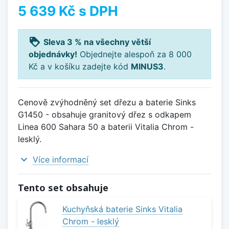
5 639 Kč
s DPH
loyalty
Sleva 3 % na všechny větší
objednávky!
Objednejte alespoň za 8 000
Kč a v košíku zadejte kód
MINUS3
.
Cenově zvýhodněný set dřezu a baterie Sinks
G1450 - obsahuje granitový dřez s odkapem
Linea 600 Sahara 50 a baterii Vitalia Chrom -
lesklý.
expand_more
Více informací
Tento set obsahuje
Kuchyňská baterie Sinks Vitalia
Chrom - lesklý