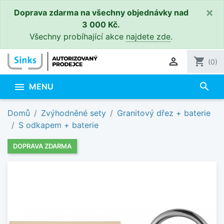
×
Doprava zdarma na všechny objednávky nad
3 000 Kč.
Všechny probíhající akce
najdete zde
.

shopping_cart
(0)
search

MENU
Domů
Zvýhodněné sety
Granitový dřez + baterie
S odkapem + baterie
DOPRAVA ZDARMA