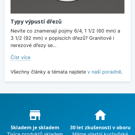
Typy výpustí dřezů
Nevíte co znamenají pojmy 6/4, 1 1/2 (60 mm) a
3 1/2 (92 mm) v popiscích dřezů? Granitové i
nerezové dřezy se...
Číst více
Všechny články a témata najdete
v naší poradně
.
Proč nakupovat u nás?
store_mall_directory
home
Skladem je skladem
30 let zkušeností v oboru
Tisíce produktů skladem
Máme vlastní kuchyňské