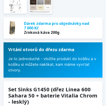
Dárek zdarma pro objednávky nad
7 000 Kč
Zrnková káva 200g
Vrtání otvorů do dřezu zdarma
Je to jednoduché - vložíte produkt do košíku a v
košíku si můžete naklikat, kam máme vyvrtat
otvory.
Set Sinks G1450 (dřez Linea 600
Sahara 50 + baterie Vitalia Chrom
- lesklý)