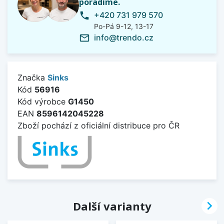
poradíme.
+420 731 979 570
phone
Po-Pá 9-12, 13-17
info@trendo.cz
mail_outline
Značka
Sinks
Kód
56916
Kód výrobce
G1450
EAN
8596142045228
Zboží pochází z oficiální distribuce pro ČR

Další varianty