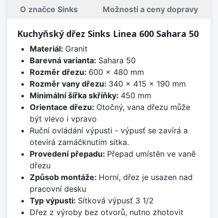
O značce Sinks
Možnosti a ceny dopravy
Kuchyňský dřez Sinks Linea 600 Sahara 50
Materiál:
Granit
Barevná varianta:
Sahara 50
Rozměr dřezu:
600 x 480 mm
Rozměr vany dřezu:
340 x 415 x 190 mm
Minimální šířka skříňky:
450 mm
Orientace dřezu:
Otočný, vana dřezu může
být vlevo i vpravo
Ruční ovládání výpusti - výpusť se zavírá a
otevírá zamáčknutím sítka.
Provedení přepadu:
Přepad umístěn ve vaně
dřezu
Způsob montáže:
Horní, dřez je usazen nad
pracovní desku
Typ výpusti:
Sítková výpusť 3 1/2
Dřez z výroby bez otvorů, nutno zhotovit