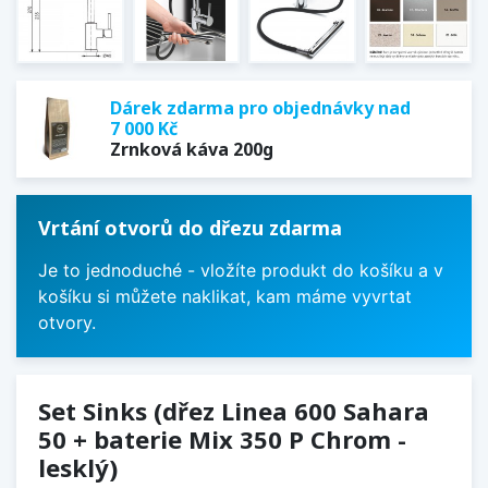
Dárek zdarma pro objednávky nad
7 000 Kč
Zrnková káva 200g
Vrtání otvorů do dřezu zdarma
Je to jednoduché - vložíte produkt do košíku a v
košíku si můžete naklikat, kam máme vyvrtat
otvory.
Set Sinks (dřez Linea 600 Sahara
50 + baterie Mix 350 P Chrom -
lesklý)