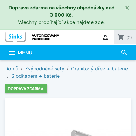
×
Doprava zdarma na všechny objednávky nad
3 000 Kč.
Všechny probíhající akce
najdete zde
.

shopping_cart
(0)
search

MENU
Domů
Zvýhodněné sety
Granitový dřez + baterie
S odkapem + baterie
DOPRAVA ZDARMA