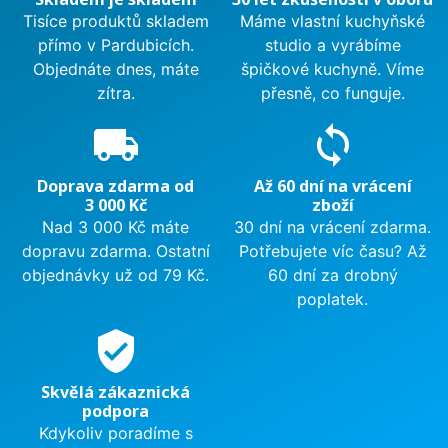
Tisíce produktů skladem
Máme vlastní kuchyňské
přímo v Pardubicích.
studio a vyrábíme
Objednáte dnes, máte
špičkové kuchyně. Víme
zítra.
přesně, co funguje.
local_shipping
sync
Doprava zdarma od
Až 60 dní na vrácení
3 000 Kč
zboží
Nad 3 000 Kč máte
30 dní na vrácení zdarma.
dopravu zdarma. Ostatní
Potřebujete víc času? Až
objednávky už od 79 Kč.
60 dní za drobný
poplatek.
verified_user
Skvělá zákaznická
podpora
Kdykoliv poradíme s