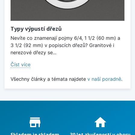
Typy výpustí dřezů
Nevíte co znamenají pojmy 6/4, 1 1/2 (60 mm) a
3 1/2 (92 mm) v popiscích dřezů? Granitové i
nerezové dřezy se...
Číst více
Všechny články a témata najdete
v naší poradně
.
Proč nakupovat u nás?
store_mall_directory
home
Skladem je skladem
30 let zkušeností v oboru