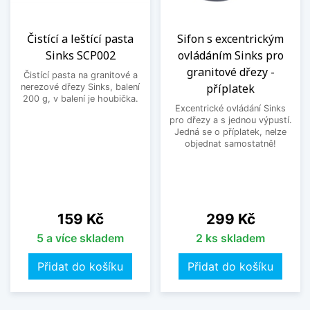
Čistící a leštící pasta
Sifon s excentrickým
Sinks SCP002
ovládáním Sinks pro
granitové dřezy -
Čistící pasta na granitové a
příplatek
nerezové dřezy Sinks, balení
200 g, v balení je houbička.
Excentrické ovládání Sinks
pro dřezy a s jednou výpustí.
Jedná se o příplatek, nelze
objednat samostatně!
Cena
Cena
159 Kč
299 Kč
5 a více skladem
2 ks skladem
Přidat do košíku
Přidat do košíku