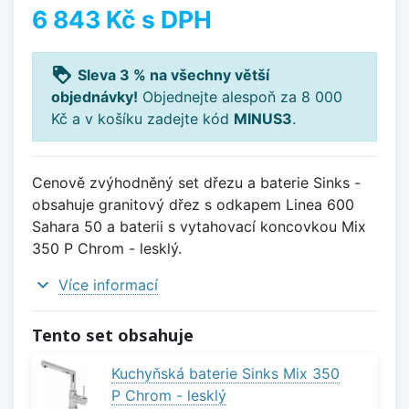
6 843 Kč
s DPH
loyalty
Sleva 3 % na všechny větší
objednávky!
Objednejte alespoň za 8 000
Kč a v košíku zadejte kód
MINUS3
.
Cenově zvýhodněný set dřezu a baterie Sinks -
obsahuje granitový dřez s odkapem Linea 600
Sahara 50 a baterii s vytahovací koncovkou Mix
350 P Chrom - lesklý.
expand_more
Více informací
Tento set obsahuje
Kuchyňská baterie Sinks Mix 350
P Chrom - lesklý