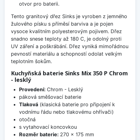
otvor pro baterii.
Tento granitový dřez Sinks je vyroben z jemného
žulového písku s příměsí barviva a je pojen
vysoce kvalitním polyesterovým pojivem. Dřez
snadno snese teploty až 180 C, je odolný proti
UV záření a poškrábání. Dřez vyniká mimořádnou
pevností materiálu a schopností odolat velkým
teplotním šokům.
Kuchyňská baterie Sinks Mix 350 P Chrom
- lesklý
Provedení:
Chrom - Lesklý
páková směšovací baterie
Tlaková
(klasická baterie pro připojení k
vodnímu řádu nebo tlakovému ohřívači)
otočná
s vytahovací koncovkou
Rozměr baterie:
270 x 175 mm