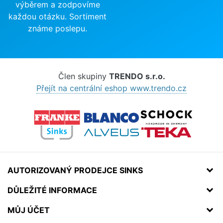
výběrem a zodpovíme
každou otázku. Sortiment
známe poslepu.
Člen skupiny
TRENDO s.r.o.
Přejít na centrální eshop www.trendo.cz
AUTORIZOVANÝ PRODEJCE SINKS
DŮLEŽITÉ INFORMACE
MŮJ ÚČET