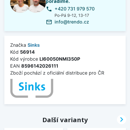
poradíme.
+420 731 979 570
phone
Po-Pá 9-12, 13-17
info@trendo.cz
mail_outline
Značka
Sinks
Kód
56914
Kód výrobce
LI60050NMI350P
EAN
8596142026111
Zboží pochází z oficiální distribuce pro ČR

Další varianty