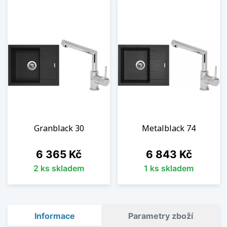
Granblack 30
Metalblack 74
Cena
Cena
6 365 Kč
6 843 Kč
2 ks skladem
1 ks skladem
Informace
Parametry zboží