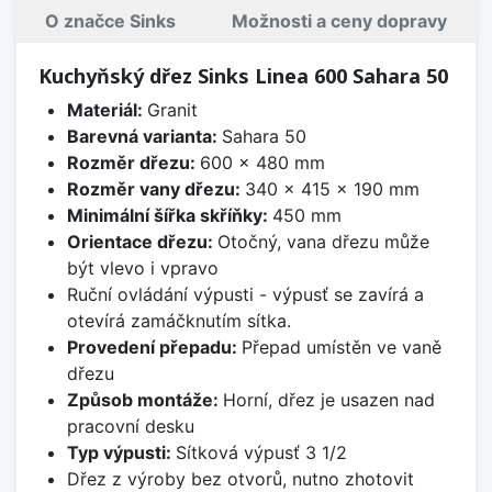
O značce Sinks
Možnosti a ceny dopravy
Kuchyňský dřez Sinks Linea 600 Sahara 50
Materiál:
Granit
Barevná varianta:
Sahara 50
Rozměr dřezu:
600 x 480 mm
Rozměr vany dřezu:
340 x 415 x 190 mm
Minimální šířka skříňky:
450 mm
Orientace dřezu:
Otočný, vana dřezu může
být vlevo i vpravo
Ruční ovládání výpusti - výpusť se zavírá a
otevírá zamáčknutím sítka.
Provedení přepadu:
Přepad umístěn ve vaně
dřezu
Způsob montáže:
Horní, dřez je usazen nad
pracovní desku
Typ výpusti:
Sítková výpusť 3 1/2
Dřez z výroby bez otvorů, nutno zhotovit