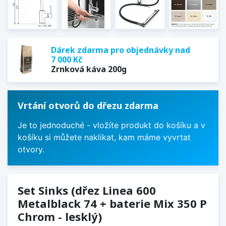
Dárek zdarma pro objednávky nad
7 000 Kč
Zrnková káva 200g
Vrtání otvorů do dřezu zdarma
Je to jednoduché - vložíte produkt do košíku a v
košíku si můžete naklikat, kam máme vyvrtat
otvory.
Set Sinks (dřez Linea 600
Metalblack 74 + baterie Mix 350 P
Chrom - lesklý)