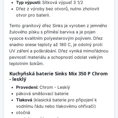
Typ výpusti:
Sítková výpusť 3 1/2
Dřez z výroby bez otvorů, nutno zhotovit
otvor pro baterii.
Tento granitový dřez Sinks je vyroben z jemného
žulového písku s příměsí barviva a je pojen
vysoce kvalitním polyesterovým pojivem. Dřez
snadno snese teploty až 180 C, je odolný proti
UV záření a poškrábání. Dřez vyniká mimořádnou
pevností materiálu a schopností odolat velkým
teplotním šokům.
Kuchyňská baterie Sinks Mix 350 P Chrom
- lesklý
Provedení:
Chrom - Lesklý
páková směšovací baterie
Tlaková
(klasická baterie pro připojení k
vodnímu řádu nebo tlakovému ohřívači)
otočná