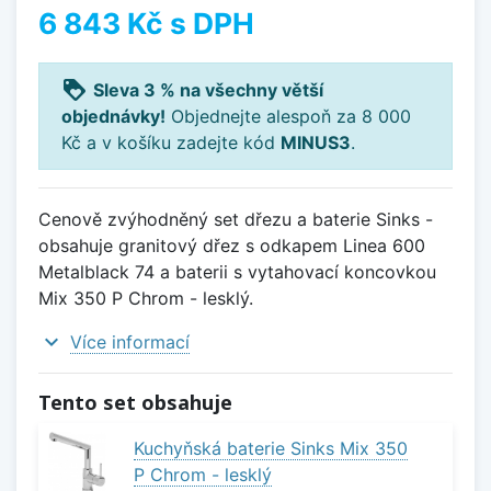
6 843 Kč
s DPH
loyalty
Sleva 3 % na všechny větší
objednávky!
Objednejte alespoň za 8 000
Kč a v košíku zadejte kód
MINUS3
.
Cenově zvýhodněný set dřezu a baterie Sinks -
obsahuje granitový dřez s odkapem Linea 600
Metalblack 74 a baterii s vytahovací koncovkou
Mix 350 P Chrom - lesklý.
expand_more
Více informací
Tento set obsahuje
Kuchyňská baterie Sinks Mix 350
P Chrom - lesklý