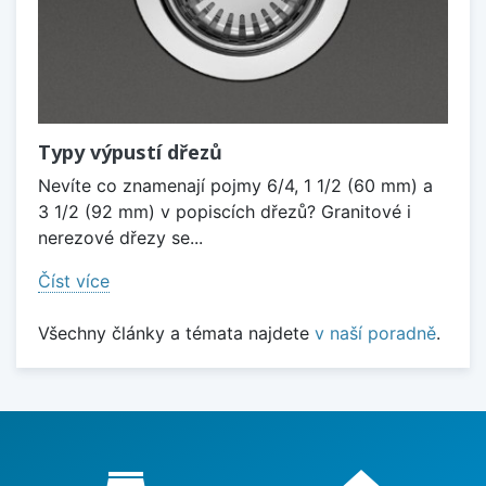
Typy výpustí dřezů
Nevíte co znamenají pojmy 6/4, 1 1/2 (60 mm) a
3 1/2 (92 mm) v popiscích dřezů? Granitové i
nerezové dřezy se...
Číst více
Všechny články a témata najdete
v naší poradně
.
Proč nakupovat u nás?