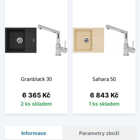
Granblack 30
Sahara 50
Cena
Cena
6 365 Kč
6 843 Kč
2 ks skladem
1 ks skladem
Informace
Parametry zboží