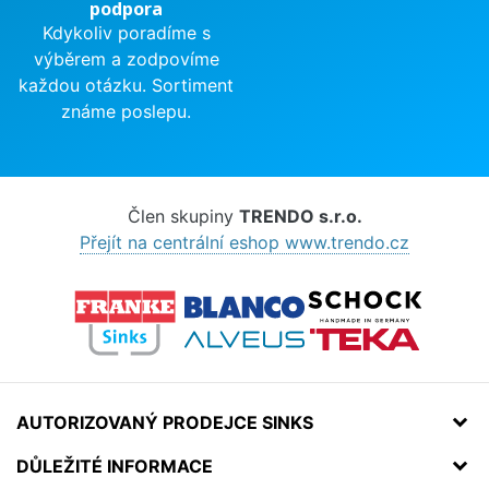
podpora
Kdykoliv poradíme s
výběrem a zodpovíme
každou otázku. Sortiment
známe poslepu.
Člen skupiny
TRENDO s.r.o.
Přejít na centrální eshop www.trendo.cz
AUTORIZOVANÝ PRODEJCE SINKS
DŮLEŽITÉ INFORMACE