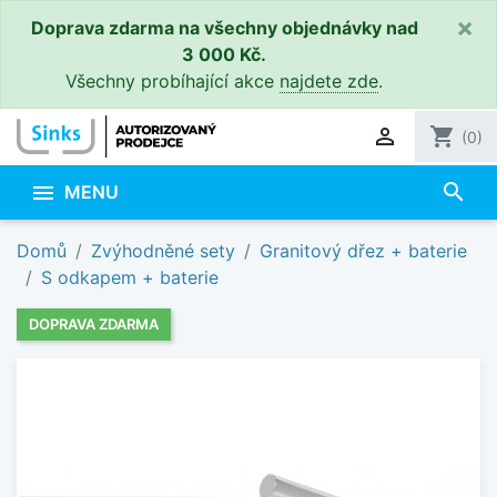
×
Doprava zdarma na všechny objednávky nad
3 000 Kč.
Všechny probíhající akce
najdete zde
.

shopping_cart
(0)
search

MENU
Domů
Zvýhodněné sety
Granitový dřez + baterie
S odkapem + baterie
DOPRAVA ZDARMA