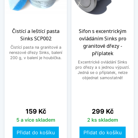
Čistící a leštící pasta
Sifon s excentrickým
Sinks SCP002
ovládáním Sinks pro
granitové dřezy -
Čistící pasta na granitové a
příplatek
nerezové dřezy Sinks, balení
200 g, v balení je houbička.
Excentrické ovládání Sinks
pro dřezy a s jednou výpustí.
Jedná se o příplatek, nelze
objednat samostatně!
Cena
Cena
159 Kč
299 Kč
5 a více skladem
2 ks skladem
Přidat do košíku
Přidat do košíku