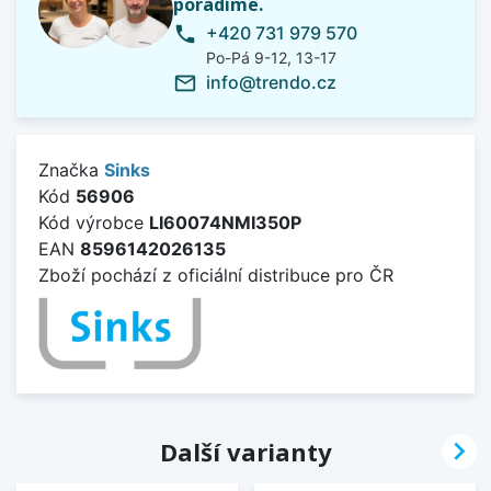
poradíme.
+420 731 979 570
phone
Po-Pá 9-12, 13-17
info@trendo.cz
mail_outline
Značka
Sinks
Kód
56906
Kód výrobce
LI60074NMI350P
EAN
8596142026135
Zboží pochází z oficiální distribuce pro ČR

Další varianty