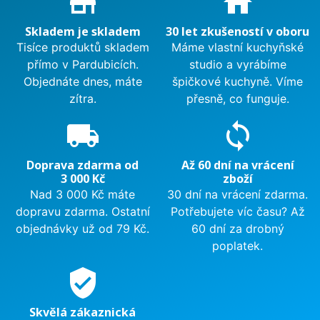
store_mall_directory
home
Skladem je skladem
30 let zkušeností v oboru
Tisíce produktů skladem
Máme vlastní kuchyňské
přímo v Pardubicích.
studio a vyrábíme
Objednáte dnes, máte
špičkové kuchyně. Víme
zítra.
přesně, co funguje.
local_shipping
sync
Doprava zdarma od
Až 60 dní na vrácení
3 000 Kč
zboží
Nad 3 000 Kč máte
30 dní na vrácení zdarma.
dopravu zdarma. Ostatní
Potřebujete víc času? Až
objednávky už od 79 Kč.
60 dní za drobný
poplatek.
verified_user
Skvělá zákaznická