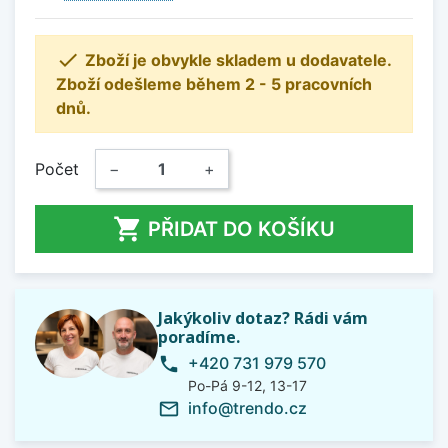

Zboží je obvykle skladem u dodavatele.
Zboží odešleme během 2 - 5 pracovních
dnů.
Počet
−
+

PŘIDAT DO KOŠÍKU
Jakýkoliv dotaz? Rádi vám
poradíme.
+420 731 979 570
phone
Po-Pá 9-12, 13-17
info@trendo.cz
mail_outline