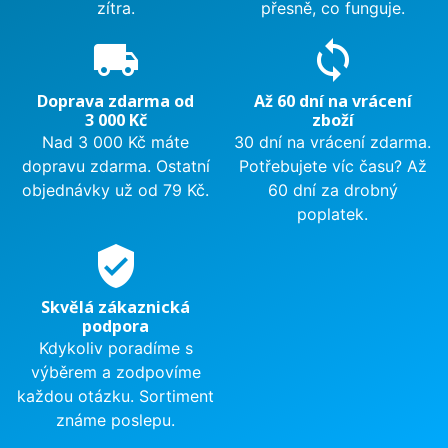
zítra.
přesně, co funguje.
local_shipping
sync
Doprava zdarma od
Až 60 dní na vrácení
3 000 Kč
zboží
Nad 3 000 Kč máte
30 dní na vrácení zdarma.
dopravu zdarma. Ostatní
Potřebujete víc času? Až
objednávky už od 79 Kč.
60 dní za drobný
poplatek.
verified_user
Skvělá zákaznická
podpora
Kdykoliv poradíme s
výběrem a zodpovíme
každou otázku. Sortiment
známe poslepu.