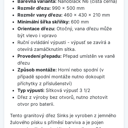
Barevná varianta:
Nanoblack N6 (čistá černá)
Rozměr dřezu:
990 x 500 mm
Rozměr vany dřezu:
460 x 430 x 210 mm
Minimální šířka skříňky:
600 mm
Orientace dřezu:
Otočný, vana dřezu může
být vlevo i vpravo
Ruční ovládání výpusti - výpusť se zavírá a
otevírá zamáčknutím sítka.
Provedení přepadu:
Přepad umístěn ve vaně
dřezu
Způsob montáže:
Horní nebo spodní (v
případě spodní montáže nutno dokoupit
příchytky z příslušenství)
Typ výpusti:
Sítková výpusť 3 1/2
Dřez z výroby bez otvorů, nutno zhotovit
otvor pro baterii.
Tento granitový dřez Sinks je vyroben z jemného
žulového písku s příměsí barviva a je pojen