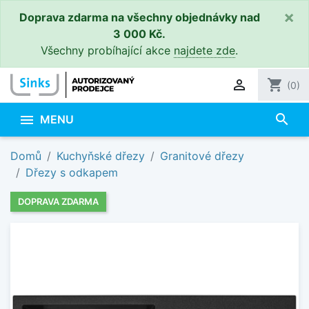
×
Doprava zdarma na všechny objednávky nad
3 000 Kč.
Všechny probíhající akce
najdete zde
.

shopping_cart
(0)
search

MENU
Domů
Kuchyňské dřezy
Granitové dřezy
Dřezy s odkapem
DOPRAVA ZDARMA