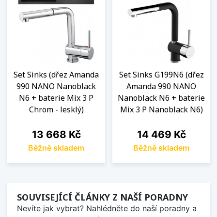
Set Sinks (dřez Amanda
Set Sinks G199N6 (dřez
990 NANO Nanoblack
Amanda 990 NANO
N6 + baterie Mix 3 P
Nanoblack N6 + baterie
Chrom - lesklý)
Mix 3 P Nanoblack N6)
Cena
Cena
13 668 Kč
14 469 Kč
Běžně skladem
Běžně skladem
SOUVISEJÍCÍ ČLÁNKY Z NAŠÍ PORADNY
Nevíte jak vybrat? Nahlédněte do naší poradny a