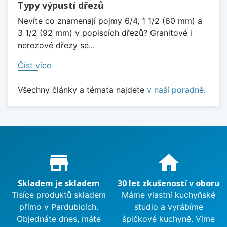
Typy výpustí dřezů
Nevíte co znamenají pojmy 6/4, 1 1/2 (60 mm) a
3 1/2 (92 mm) v popiscích dřezů? Granitové i
nerezové dřezy se...
Číst více
Všechny články a témata najdete
v naší poradně
.
Proč nakupovat u nás?
store_mall_directory
home
Skladem je skladem
30 let zkušeností v oboru
Tisíce produktů skladem
Máme vlastní kuchyňské
přímo v Pardubicích.
studio a vyrábíme
Objednáte dnes, máte
špičkové kuchyně. Víme