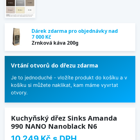
Dárek zdarma pro objednávky nad
7 000 Kč
Zrnková káva 200g
Vrtání otvorů do dřezu zdarma
Je to jednoduché - vložíte produkt do košíku a v
košíku si můžete naklikat, kam máme vyvrtat
otvory.
Kuchyňský dřez Sinks Amanda
990 NANO Nanoblack N6
10 249 Kč
s DPH