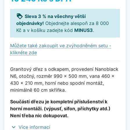
loyalty
Sleva 3 % na všechny větší
objednávky!
Objednejte alespoň za 8 000
Kč a v košíku zadejte kód
MINUS3
.
Můžete také zakoupit ve zvýhodněném setu -
klikněte zde
Granitový dřez s odkapem, provedení Nanoblack
N6, otočný, rozměr 990 x 500 mm, vana 460 x
430 x 210 mm, horní nebo spodní montáž,
minimálně 60 cm skříňka.
Součástí dřezu je kompletní příslušenství k
horní montáži. (výpusť, sifon, příchytky atd.)
Není třeba nic dokupovat.
expand_more
Více informací