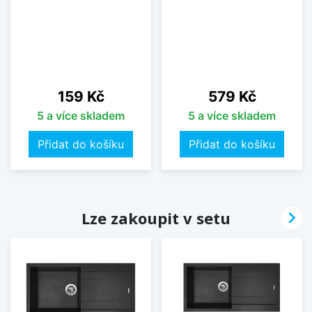
Cena
Cena
159 Kč
579 Kč
5 a více skladem
5 a více skladem
Přidat do košíku
Přidat do košíku

Lze zakoupit v setu