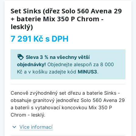
Set Sinks (dřez Solo 560 Avena 29
+ baterie Mix 350 P Chrom -
lesklý)
7 291 Kč
s DPH
loyalty
Sleva 3 % na všechny větší
objednávky!
Objednejte alespoň za 8 000
Kč a v košíku zadejte kód
MINUS3
.
Cenově zvýhodněný set dřezu a baterie Sinks -
obsahuje granitový jednodřez Solo 560 Avena 29
a baterii s vytahovací koncovkou Mix 350 P
Chrom - lesklý.
expand_more
Více informací