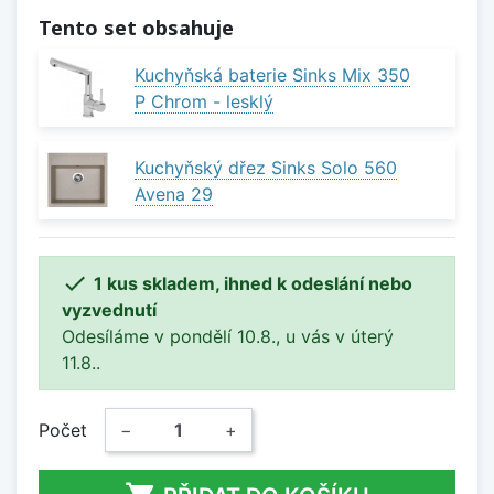
Tento set obsahuje
Kuchyňská baterie Sinks Mix 350
P Chrom - lesklý
Kuchyňský dřez Sinks Solo 560
Avena 29

1 kus skladem, ihned k odeslání nebo
vyzvednutí
Odesíláme v pondělí 10.8., u vás v úterý
11.8..
Počet
−
+