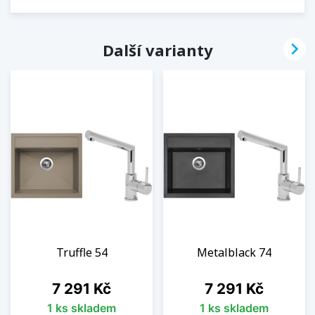

Další varianty
Truffle 54
Metalblack 74
Cena
Cena
7 291 Kč
7 291 Kč
1 ks skladem
1 ks skladem