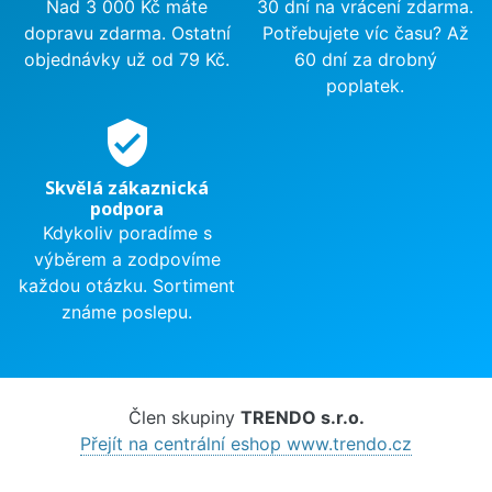
Nad 3 000 Kč máte
30 dní na vrácení zdarma.
dopravu zdarma. Ostatní
Potřebujete víc času? Až
objednávky už od 79 Kč.
60 dní za drobný
poplatek.
verified_user
Skvělá zákaznická
podpora
Kdykoliv poradíme s
výběrem a zodpovíme
každou otázku. Sortiment
známe poslepu.
Člen skupiny
TRENDO s.r.o.
Přejít na centrální eshop www.trendo.cz