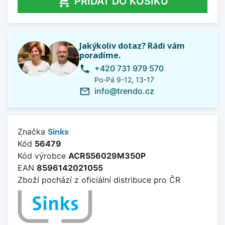

PŘIDAT DO KOŠÍKU
Jakýkoliv dotaz? Rádi vám
poradíme.
+420 731 979 570
phone
Po-Pá 9-12, 13-17
info@trendo.cz
mail_outline
Značka
Sinks
Kód
56479
Kód výrobce
ACRS56029M350P
EAN
8596142021055
Zboží pochází z oficiální distribuce pro ČR