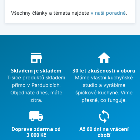
Všechny články a témata najdete
v naší poradně
.
Proč nakupovat u nás?
store_mall_directory
home
Skladem je skladem
30 let zkušeností v oboru
Tisíce produktů skladem
Máme vlastní kuchyňské
přímo v Pardubicích.
studio a vyrábíme
Objednáte dnes, máte
špičkové kuchyně. Víme
zítra.
přesně, co funguje.
local_shipping
sync
Doprava zdarma od
Až 60 dní na vrácení
3 000 Kč
zboží