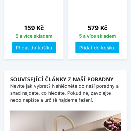
Cena
Cena
159 Kč
579 Kč
5 a více skladem
5 a více skladem
Přidat do košíku
Přidat do košíku
SOUVISEJÍCÍ ČLÁNKY Z NAŠÍ PORADNY
Nevíte jak vybrat? Nahlédněte do naší poradny a
snad najdete, co hledáte. Pokud ne, zavolejte
nebo napište a určitě najdeme řešení.