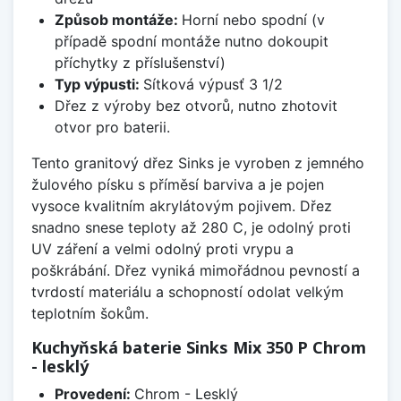
Způsob montáže:
Horní nebo spodní (v
případě spodní montáže nutno dokoupit
příchytky z příslušenství)
Typ výpusti:
Sítková výpusť 3 1/2
Dřez z výroby bez otvorů, nutno zhotovit
otvor pro baterii.
Tento granitový dřez Sinks je vyroben z jemného
žulového písku s příměsí barviva a je pojen
vysoce kvalitním akrylátovým pojivem. Dřez
snadno snese teploty až 280 C, je odolný proti
UV záření a velmi odolný proti vrypu a
poškrábání. Dřez vyniká mimořádnou pevností a
tvrdostí materiálu a schopností odolat velkým
teplotním šokům.
Kuchyňská baterie Sinks Mix 350 P Chrom
- lesklý
Provedení:
Chrom - Lesklý