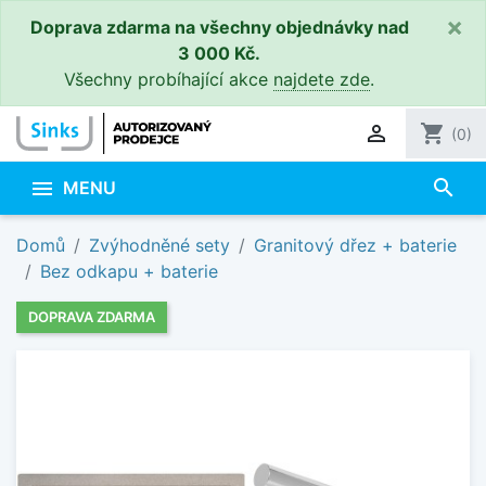
×
Doprava zdarma na všechny objednávky nad
3 000 Kč.
Všechny probíhající akce
najdete zde
.

shopping_cart
(0)
search

MENU
Domů
Zvýhodněné sety
Granitový dřez + baterie
Bez odkapu + baterie
DOPRAVA ZDARMA