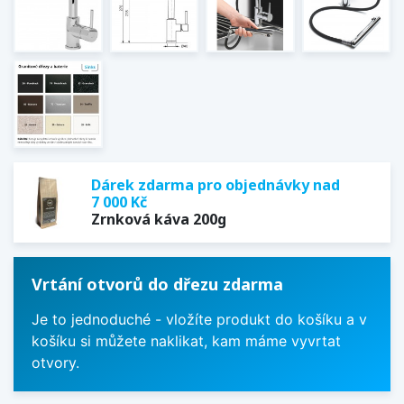
Dárek zdarma pro objednávky nad
7 000 Kč
Zrnková káva 200g
Vrtání otvorů do dřezu zdarma
Je to jednoduché - vložíte produkt do košíku a v
košíku si můžete naklikat, kam máme vyvrtat
otvory.