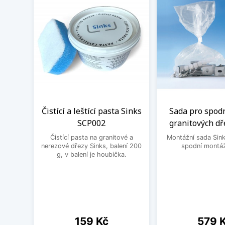
Čistící a leštící pasta Sinks
Sada pro spod
SCP002
granitových dř
Čistící pasta na granitové a
Montážní sada Sin
nerezové dřezy Sinks, balení 200
spodní montáž
g, v balení je houbička.
Cena
Cena
159 Kč
579 