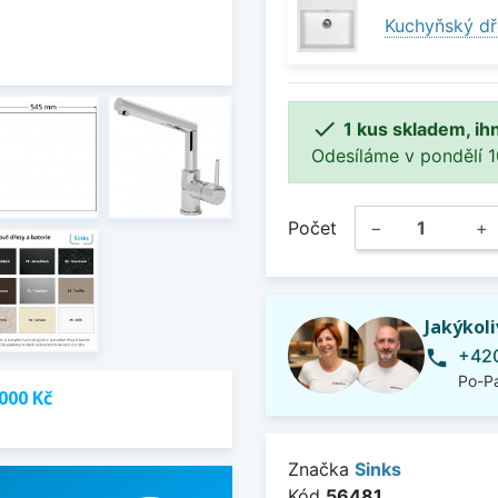
Kuchyňský dř

1 kus skladem, ih
Odesíláme v pondělí 10.
Počet
−
+
Jakýkol
+420
phone
Po-Pá
000 Kč
Značka
Sinks
Kód
56481