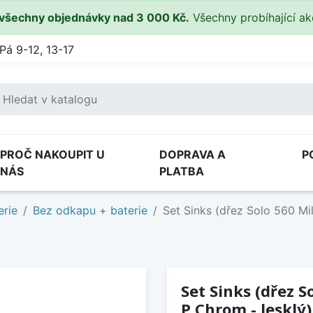
všechny objednávky nad 3 000 Kč.
Všechny probíhající a
Pá 9-12, 13-17
PROČ NAKOUPIT U
DOPRAVA A
P
NÁS
PLATBA
erie
Bez odkapu + baterie
Set Sinks (dřez Solo 560 Mi
Set Sinks (dřez S
P Chrom - lesklý)