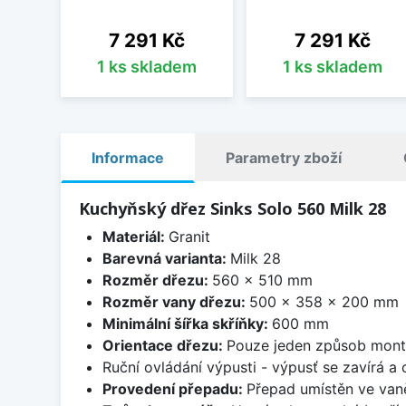
Cena
Cena
7 291 Kč
7 291 Kč
1 ks skladem
1 ks skladem
Informace
Parametry zboží
Kuchyňský dřez Sinks Solo 560 Milk 28
Materiál:
Granit
Barevná varianta:
Milk 28
Rozměr dřezu:
560 x 510 mm
Rozměr vany dřezu:
500 x 358 x 200 mm
Minimální šířka skříňky:
600 mm
Orientace dřezu:
Pouze jeden způsob mon
Ruční ovládání výpusti - výpusť se zavírá a
Provedení přepadu:
Přepad umístěn ve van