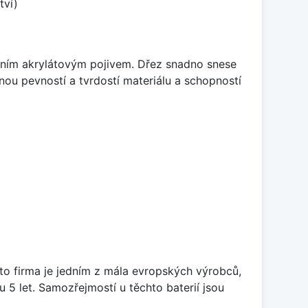
tví)
itním akrylátovým pojivem. Dřez snadno snese
nou pevností a tvrdostí materiálu a schopností
ato firma je jedním z mála evropských výrobců,
5 let. Samozřejmostí u těchto baterií jsou