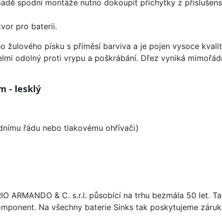
padě spodní montáže nutno dokoupit příchytky z příslušens
vor pro baterii.
o žulového písku s příměsí barviva a je pojen vysoce kval
velmi odolný proti vrypu a poškrábání. Dřez vyniká mimořád
 - lesklý
odnímu řádu nebo tlakovému ohřívači)
ARIO ARMANDO & C. s.r.l. působící na trhu bezmála 50 let. T
omponent. Na všechny baterie Sinks tak poskytujeme záruku 