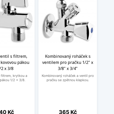
ntil s filtrem,
Kombinovaný roháček s
Nere
a kovovou pákou
ventilem pro pračku 1/2" x
M
/2 x 3/8
3/8" x 3/4"
Nere
jedno
filtrem, krytkou a
Kombinovaný roháček a ventil pro
druhé
pákou 1/2 x 3/8.
pračku se zpětnou klapkou.
ena
Cena
40 Kč
365 Kč