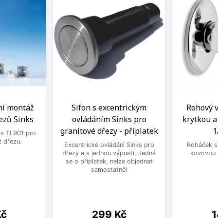
ní montáž
Sifon s excentrickým
Rohový ve
ezů Sinks
ovládáním Sinks pro
krytkou 
granitové dřezy - příplatek
1
ks TL901 pro
 dřezu.
Excentrické ovládání Sinks pro
Roháček s 
dřezy a s jednou výpustí. Jedná
kovovou 
se o příplatek, nelze objednat
samostatně!
Cena
C
Kč
299 Kč
1