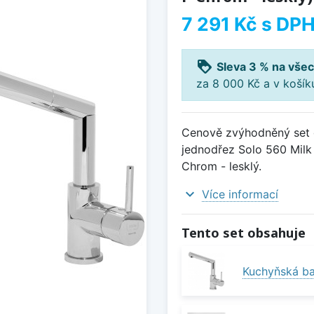
7 291 Kč
s DP
loyalty
Sleva 3 % na všec
za 8 000 Kč a v koší
Cenově zvýhodněný set d
jednodřez Solo 560 Milk
Chrom - lesklý.
expand_more
Více informací
Tento set obsahuje
Kuchyňská ba