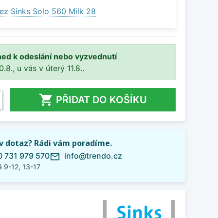
ez Sinks Solo 560 Milk 28
ned k odeslání nebo vyzvednutí
8., u vás v úterý 11.8..

PŘIDAT DO KOŠÍKU
iv dotaz? Rádi vám poradíme.
 731 979 570
info@trendo.cz
mail_outline
 9-12, 13-17