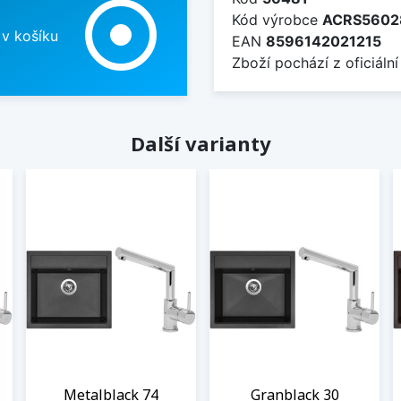
adjust
Kód výrobce
ACRS5602
 v košíku
EAN
8596142021215
Zboží pochází z oficiální
Další varianty
Metalblack 74
Granblack 30