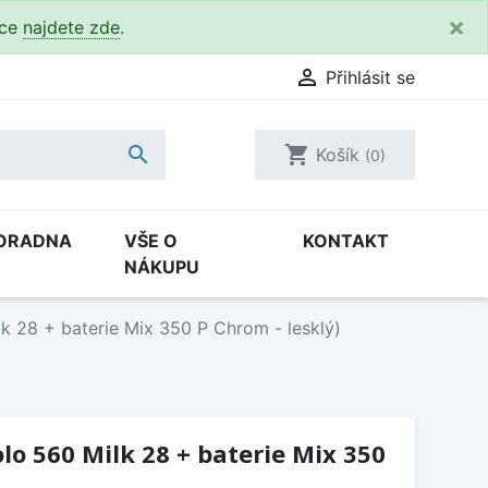
×
kce
najdete zde
.

Přihlásit se

shopping_cart
Košík
(0)
ORADNA
VŠE O
KONTAKT
NÁKUPU
lk 28 + baterie Mix 350 P Chrom - lesklý)
olo 560 Milk 28 + baterie Mix 350