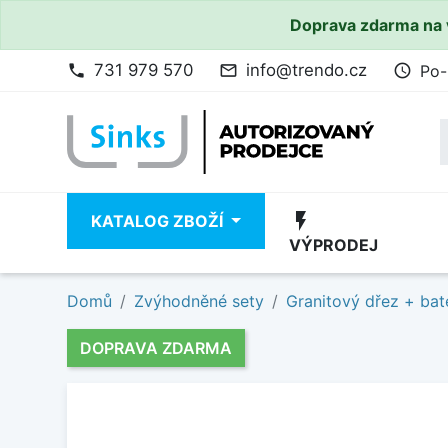
Doprava zdarma na 
731 979 570
info@trendo.cz
Po-
phone
mail_outline
access_time
flash_on
KATALOG ZBOŽÍ
VÝPRODEJ
Domů
Zvýhodněné sety
Granitový dřez + bat
DOPRAVA ZDARMA