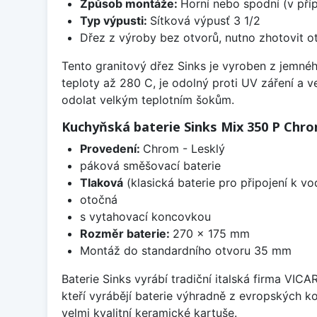
Způsob montáže:
Horní nebo spodní (v pří
Typ výpusti:
Sítková výpusť 3 1/2
Dřez z výroby bez otvorů, nutno zhotovit ot
Tento granitový dřez Sinks je vyroben z jemnéh
teploty až 280 C, je odolný proti UV záření a 
odolat velkým teplotním šokům.
Kuchyňská baterie Sinks Mix 350 P Chrom
Provedení:
Chrom - Lesklý
páková směšovací baterie
Tlaková
(klasická baterie pro připojení k v
otočná
s vytahovací koncovkou
Rozměr baterie:
270 x 175 mm
Montáž do standardního otvoru 35 mm
Baterie Sinks vyrábí tradiční italská firma VIC
kteří vyrábějí baterie výhradně z evropských k
velmi kvalitní keramické kartuše.