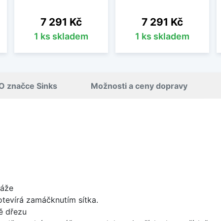
Cena
Cena
7 291 Kč
7 291 Kč
1 ks skladem
1 ks skladem
O značce Sinks
Možnosti a ceny dopravy
táže
 otevírá zamáčknutím sítka.
ě dřezu