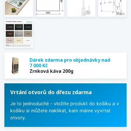
Dárek zdarma pro objednávky nad
7 000 Kč
Zrnková káva 200g
Vrtání otvorů do dřezu zdarma
Je to jednoduché - vložíte produkt do košíku a v
košíku si můžete naklikat, kam máme vyvrtat
otvory.