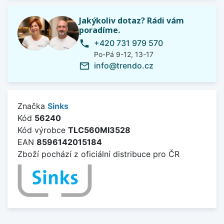
Jakýkoliv dotaz? Rádi vám
poradíme.
+420 731 979 570
phone
Po-Pá 9-12, 13-17
info@trendo.cz
mail_outline
Značka
Sinks
Kód
56240
Kód výrobce
TLC560MI3528
EAN
8596142015184
Zboží pochází z oficiální distribuce pro ČR