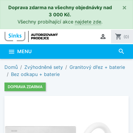
×
Doprava zdarma na všechny objednávky nad
3 000 Kč.
Všechny probíhající akce
najdete zde
.

shopping_cart
(0)
search

MENU
Domů
Zvýhodněné sety
Granitový dřez + baterie
Bez odkapu + baterie
DOPRAVA ZDARMA