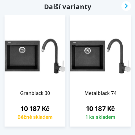

Další varianty
Granblack 30
Metalblack 74
Cena
Cena
10 187 Kč
10 187 Kč
Běžně skladem
1 ks skladem