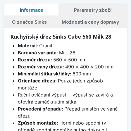
Informace
Parametry zboží
O značce Sinks
Možnosti a ceny dopravy
Kuchyňský dřez Sinks Cube 560 Milk 28
Materiál:
Granit
Barevná varianta:
Milk 28
Rozměr dřezu:
560 x 500 mm
Rozměr vany dřezu:
490 x 400 x 200 mm
Minimální šířka skříňky:
600 mm
Orientace dřezu:
Pouze jeden způsob
montáže
Ruční ovládání výpusti - výpusť se zavírá a
otevírá zamáčknutím sítka.
Provedení přepadu:
Přepad umístěn ve vaně
dřezu
Způsob montáže:
Horní nebo spodní (v
případě spodní montáže nutno dokoupit