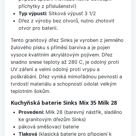
příchytky z příslušenství)
Typ výpusti:
Sítková výpusť 3 1/2
Dřez z výroby bez otvorů, nutno zhotovit
otvor pro baterii.
Tento granitový dřez Sinks je vyroben z jemného
žulového písku s příměsí barviva a je pojen
vysoce kvalitním akrylátovým pojivem. Dřez
snadno snese teploty až 280 C, je odolný proti
UV záření a velmi odolný proti vrypu a
poškrábání. Dřez vyniká mimořádnou pevností a
tvrdostí materiálu a schopností odolat velkým
teplotním šokům.
Kuchyňská baterie Sinks Mix 35 Milk 28
Provedení:
Milk 28 (barevný nástřik, sladěno
ke granitovým dřezům Sinks)
páková směšovací baterie
Tlaková
(klasická baterie pro připojení k