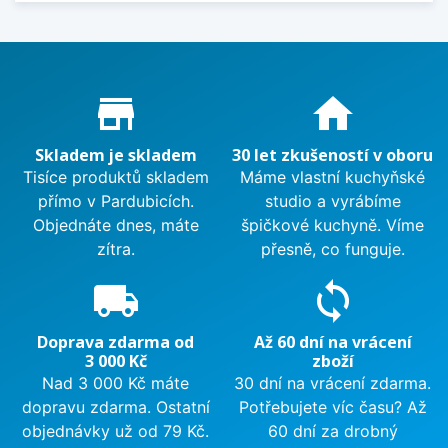
Proč nakupovat u nás?
store_mall_directory
home
Skladem je skladem
30 let zkušeností v oboru
Tisíce produktů skladem
Máme vlastní kuchyňské
přímo v Pardubicích.
studio a vyrábíme
Objednáte dnes, máte
špičkové kuchyně. Víme
zítra.
přesně, co funguje.
local_shipping
sync
Doprava zdarma od
Až 60 dní na vrácení
3 000 Kč
zboží
Nad 3 000 Kč máte
30 dní na vrácení zdarma.
dopravu zdarma. Ostatní
Potřebujete víc času? Až
objednávky už od 79 Kč.
60 dní za drobný