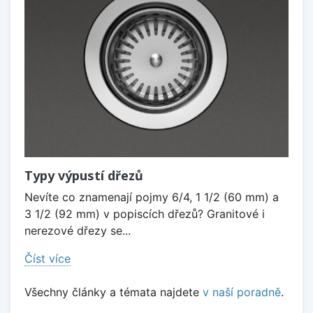
Typy výpustí dřezů
Nevíte co znamenají pojmy 6/4, 1 1/2 (60 mm) a
3 1/2 (92 mm) v popiscích dřezů? Granitové i
nerezové dřezy se...
Číst více
Všechny články a témata najdete
v naší poradně
.