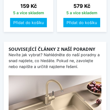
Cena
Cena
159 Kč
579 Kč
5 a více skladem
5 a více skladem
Přidat do košíku
Přidat do košíku
SOUVISEJÍCÍ ČLÁNKY Z NAŠÍ PORADNY
Nevíte jak vybrat? Nahlédněte do naší poradny a
snad najdete, co hledáte. Pokud ne, zavolejte
nebo napište a určitě najdeme řešení.