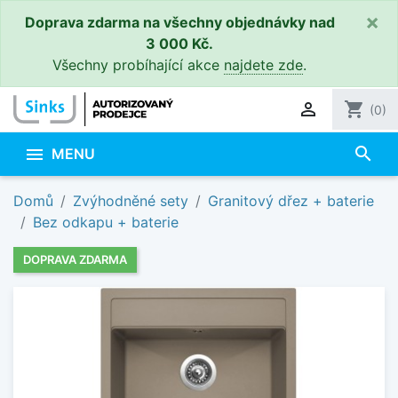
×
Doprava zdarma na všechny objednávky nad
3 000 Kč.
Všechny probíhající akce
najdete zde
.

shopping_cart
(0)
search

MENU
Domů
Zvýhodněné sety
Granitový dřez + baterie
Bez odkapu + baterie
DOPRAVA ZDARMA