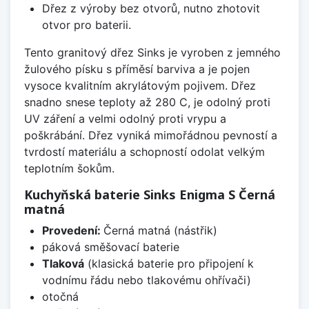
Dřez z výroby bez otvorů, nutno zhotovit
otvor pro baterii.
Tento granitový dřez Sinks je vyroben z jemného
žulového písku s příměsí barviva a je pojen
vysoce kvalitním akrylátovým pojivem. Dřez
snadno snese teploty až 280 C, je odolný proti
UV záření a velmi odolný proti vrypu a
poškrábání. Dřez vyniká mimořádnou pevností a
tvrdostí materiálu a schopností odolat velkým
teplotním šokům.
Kuchyňská baterie Sinks Enigma S Černá
matná
Provedení:
Černá matná (nástřik)
páková směšovací baterie
Tlaková
(klasická baterie pro připojení k
vodnímu řádu nebo tlakovému ohřívači)
otočná