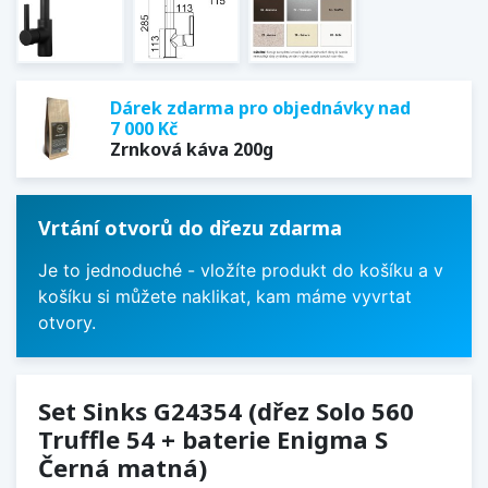
Dárek zdarma pro objednávky nad
7 000 Kč
Zrnková káva 200g
Vrtání otvorů do dřezu zdarma
Je to jednoduché - vložíte produkt do košíku a v
košíku si můžete naklikat, kam máme vyvrtat
otvory.
Set Sinks G24354 (dřez Solo 560
Truffle 54 + baterie Enigma S
Černá matná)