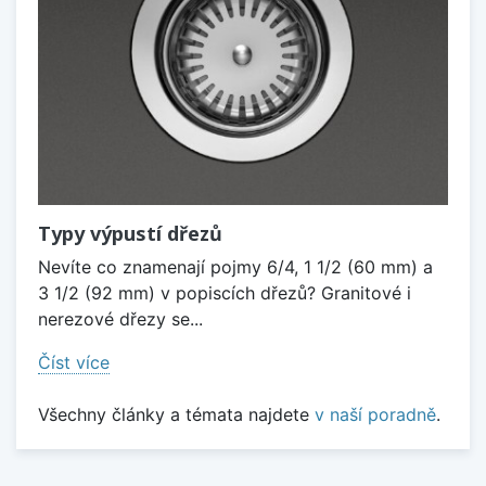
Typy výpustí dřezů
Nevíte co znamenají pojmy 6/4, 1 1/2 (60 mm) a
3 1/2 (92 mm) v popiscích dřezů? Granitové i
nerezové dřezy se...
Číst více
Všechny články a témata najdete
v naší poradně
.