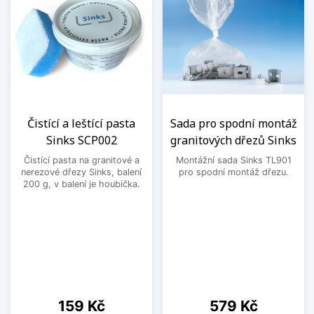
Čistící a leštící pasta
Sada pro spodní montáž
Sinks SCP002
granitových dřezů Sinks
Čistící pasta na granitové a
Montážní sada Sinks TL901
nerezové dřezy Sinks, balení
pro spodní montáž dřezu.
200 g, v balení je houbička.
Cena
Cena
159 Kč
579 Kč