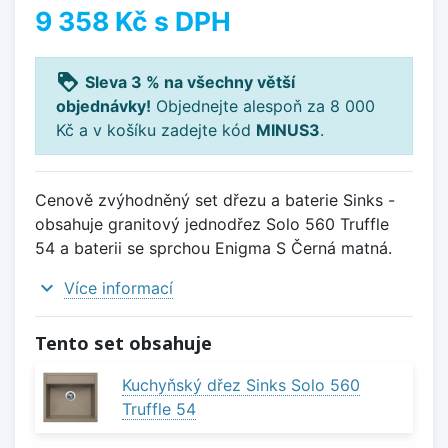
9 358 Kč
s DPH
loyalty
Sleva 3 % na všechny větší
objednávky!
Objednejte alespoň za 8 000
Kč a v košíku zadejte kód
MINUS3
.
Cenově zvýhodněný set dřezu a baterie Sinks -
obsahuje granitový jednodřez Solo 560 Truffle
54 a baterii se sprchou Enigma S Černá matná.
expand_more
Více informací
Tento set obsahuje
Kuchyňský dřez Sinks Solo 560
Truffle 54