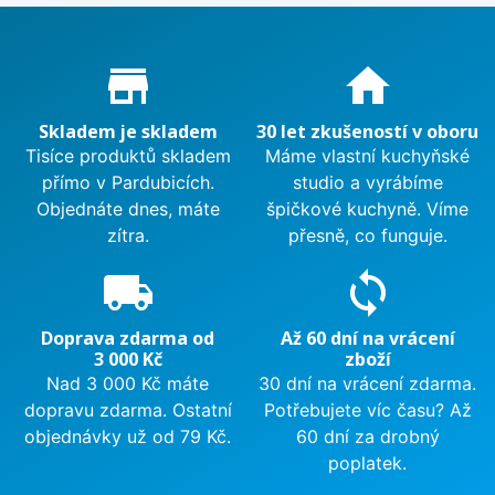
Proč nakupovat u nás?
store_mall_directory
home
Skladem je skladem
30 let zkušeností v oboru
Tisíce produktů skladem
Máme vlastní kuchyňské
přímo v Pardubicích.
studio a vyrábíme
Objednáte dnes, máte
špičkové kuchyně. Víme
zítra.
přesně, co funguje.
local_shipping
sync
Doprava zdarma od
Až 60 dní na vrácení
3 000 Kč
zboží
Nad 3 000 Kč máte
30 dní na vrácení zdarma.
dopravu zdarma. Ostatní
Potřebujete víc času? Až
objednávky už od 79 Kč.
60 dní za drobný
poplatek.