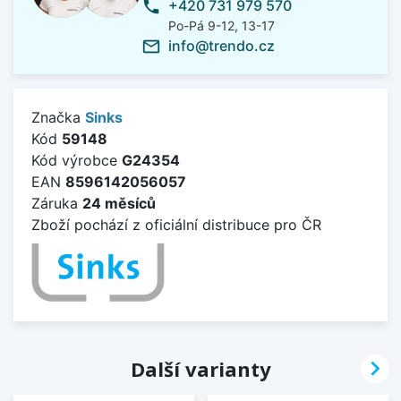
+420 731 979 570
phone
Po-Pá 9-12, 13-17
info@trendo.cz
mail_outline
Značka
Sinks
Kód
59148
Kód výrobce
G24354
EAN
8596142056057
Záruka
24 měsíců
Zboží pochází z oficiální distribuce pro ČR

Další varianty