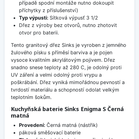
případě spodní montáže nutno dokoupit
příchytky z příslušenství)
Typ výpusti:
Sítková výpusť 3 1/2
Dřez z výroby bez otvorů, nutno zhotovit
otvor pro baterii.
Tento granitový dřez Sinks je vyroben z jemného
žulového písku s příměsí barviva a je pojen
vysoce kvalitním akrylátovým pojivem. Dřez
snadno snese teploty až 280 C, je odolný proti
UV záření a velmi odolný proti vrypu a
poškrábání. Dřez vyniká mimořádnou pevností a
tvrdostí materiálu a schopností odolat velkým
teplotním šokům.
Kuchyňská baterie Sinks Enigma S Černá
matná
Provedení:
Černá matná (nástřik)
páková směšovací baterie