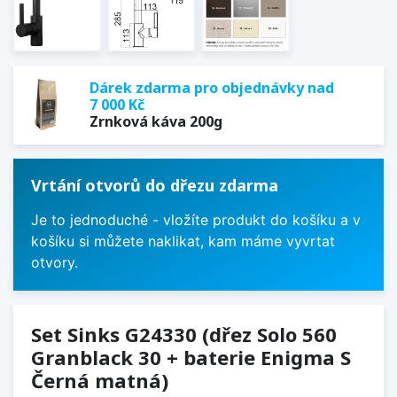
Dárek zdarma pro objednávky nad
7 000 Kč
Zrnková káva 200g
Vrtání otvorů do dřezu zdarma
Je to jednoduché - vložíte produkt do košíku a v
košíku si můžete naklikat, kam máme vyvrtat
otvory.
Set Sinks G24330 (dřez Solo 560
Granblack 30 + baterie Enigma S
Černá matná)