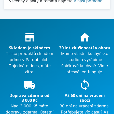
Všechny články a témata najdete
v naší poradně
.
Proč nakupovat u nás?
store_mall_directory
home
Skladem je skladem
30 let zkušeností v oboru
Tisíce produktů skladem
Máme vlastní kuchyňské
přímo v Pardubicích.
studio a vyrábíme
Objednáte dnes, máte
špičkové kuchyně. Víme
zítra.
přesně, co funguje.
local_shipping
sync
Doprava zdarma od
Až 60 dní na vrácení
3 000 Kč
zboží
Nad 3 000 Kč máte
30 dní na vrácení zdarma.
dopravu zdarma. Ostatní
Potřebujete víc času? Až