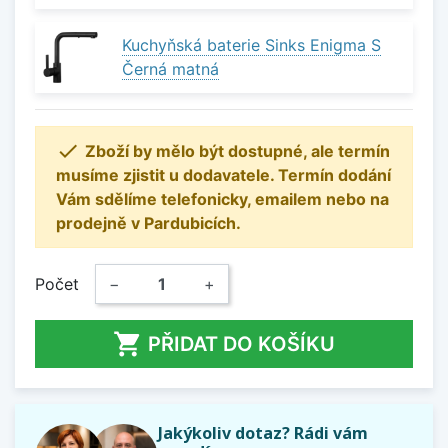
Kuchyňská baterie Sinks Enigma S
Černá matná

Zboží by mělo být dostupné, ale termín
musíme zjistit u dodavatele. Termín dodání
Vám sdělíme telefonicky, emailem nebo na
prodejně v Pardubicích.
Počet
−
+

PŘIDAT DO KOŠÍKU
Jakýkoliv dotaz? Rádi vám