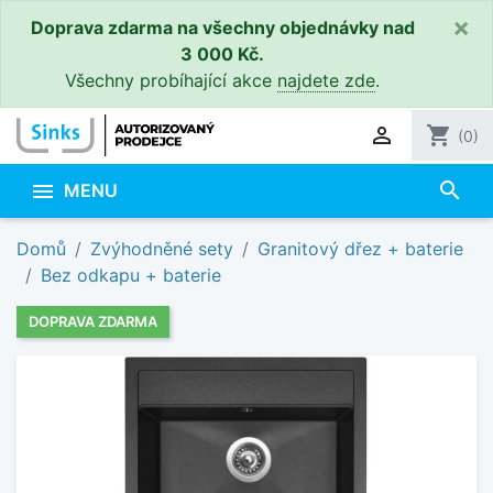
×
Doprava zdarma na všechny objednávky nad
3 000 Kč.
Všechny probíhající akce
najdete zde
.

shopping_cart
(0)
search

MENU
Domů
Zvýhodněné sety
Granitový dřez + baterie
Bez odkapu + baterie
DOPRAVA ZDARMA