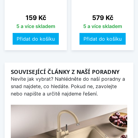
Cena
Cena
159 Kč
579 Kč
5 a více skladem
5 a více skladem
Přidat do košíku
Přidat do košíku
SOUVISEJÍCÍ ČLÁNKY Z NAŠÍ PORADNY
Nevíte jak vybrat? Nahlédněte do naší poradny a
snad najdete, co hledáte. Pokud ne, zavolejte
nebo napište a určitě najdeme řešení.