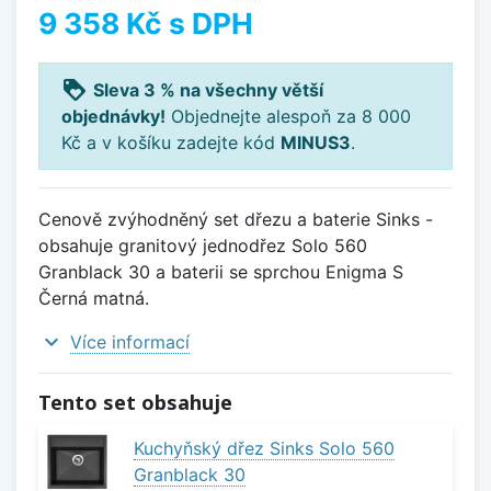
9 358 Kč
s DPH
loyalty
Sleva 3 % na všechny větší
objednávky!
Objednejte alespoň za 8 000
Kč a v košíku zadejte kód
MINUS3
.
Cenově zvýhodněný set dřezu a baterie Sinks -
obsahuje granitový jednodřez Solo 560
Granblack 30 a baterii se sprchou Enigma S
Černá matná.
expand_more
Více informací
Tento set obsahuje
Kuchyňský dřez Sinks Solo 560
Granblack 30