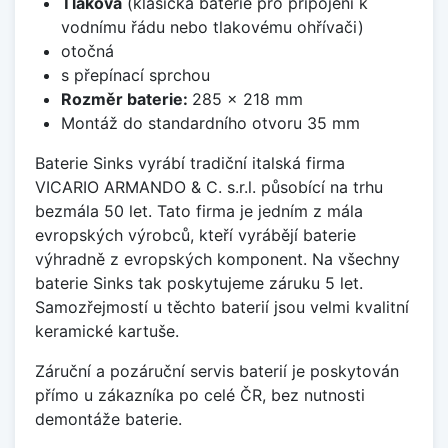
Tlaková
(klasická baterie pro připojení k
vodnímu řádu nebo tlakovému ohřívači)
otočná
s přepínací sprchou
Rozměr baterie:
285 x 218 mm
Montáž do standardního otvoru 35 mm
Baterie Sinks vyrábí tradiční italská firma
VICARIO ARMANDO & C. s.r.l. působící na trhu
bezmála 50 let. Tato firma je jedním z mála
evropských výrobců, kteří vyrábějí baterie
výhradně z evropských komponent. Na všechny
baterie Sinks tak poskytujeme záruku 5 let.
Samozřejmostí u těchto baterií jsou velmi kvalitní
keramické kartuše.
Záruční a pozáruční servis baterií je poskytován
přímo u zákazníka po celé ČR, bez nutnosti
demontáže baterie.