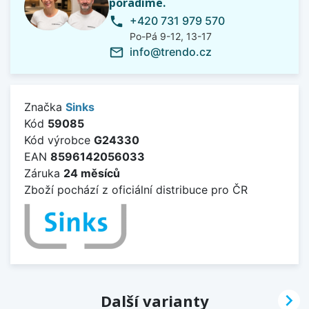
poradíme.
+420 731 979 570
phone
Po-Pá 9-12, 13-17
info@trendo.cz
mail_outline
Značka
Sinks
Kód
59085
Kód výrobce
G24330
EAN
8596142056033
Záruka
24 měsíců
Zboží pochází z oficiální distribuce pro ČR

Další varianty