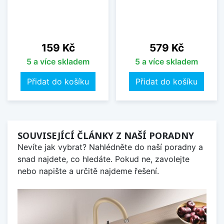
Cena
Cena
159 Kč
579 Kč
5 a více skladem
5 a více skladem
Přidat do košíku
Přidat do košíku
SOUVISEJÍCÍ ČLÁNKY Z NAŠÍ PORADNY
Nevíte jak vybrat? Nahlédněte do naší poradny a
snad najdete, co hledáte. Pokud ne, zavolejte
nebo napište a určitě najdeme řešení.