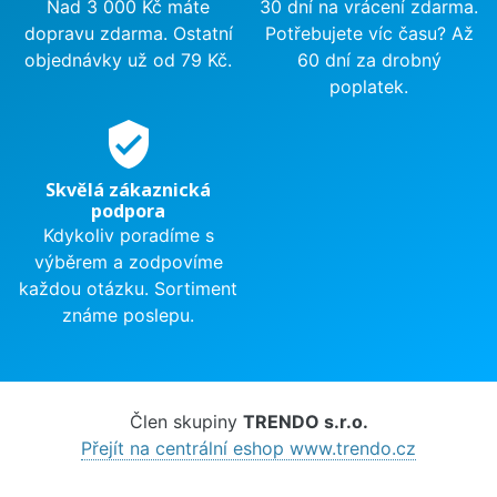
Nad 3 000 Kč máte
30 dní na vrácení zdarma.
dopravu zdarma. Ostatní
Potřebujete víc času? Až
objednávky už od 79 Kč.
60 dní za drobný
poplatek.
verified_user
Skvělá zákaznická
podpora
Kdykoliv poradíme s
výběrem a zodpovíme
každou otázku. Sortiment
známe poslepu.
Člen skupiny
TRENDO s.r.o.
Přejít na centrální eshop www.trendo.cz