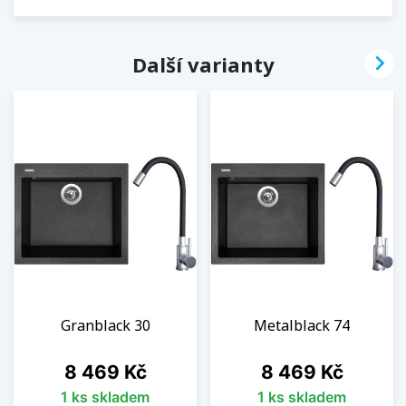

Další varianty
Granblack 30
Metalblack 74
Cena
Cena
8 469 Kč
8 469 Kč
1 ks skladem
1 ks skladem