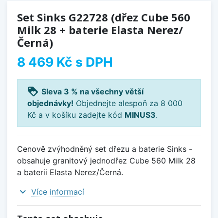
Set Sinks G22728 (dřez Cube 560
Milk 28 + baterie Elasta Nerez/
Černá)
8 469 Kč
s DPH
loyalty
Sleva 3 % na všechny větší
objednávky!
Objednejte alespoň za 8 000
Kč a v košíku zadejte kód
MINUS3
.
Cenově zvýhodněný set dřezu a baterie Sinks -
obsahuje granitový jednodřez Cube 560 Milk 28
a baterii Elasta Nerez/Černá.
expand_more
Více informací