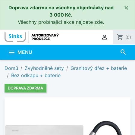
×
Doprava zdarma na všechny objednávky nad
3 000 Kč.
Všechny probíhající akce
najdete zde
.

shopping_cart
(0)
search

MENU
Domů
Zvýhodněné sety
Granitový dřez + baterie
Bez odkapu + baterie
DOPRAVA ZDARMA