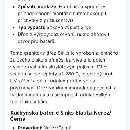
Způsob montáže:
Horní nebo spodní (v
případě spodní montáže nutno dokoupit
příchytky z příslušenství)
Typ výpusti:
Sítková výpusť 3 1/2
Dřez z výroby bez otvorů, nutno zhotovit
otvor pro baterii.
Tento granitový dřez Sinks je vyroben z jemného
žulového písku s příměsí barviva a je pojen
vysoce kvalitním akrylátovým pojivem. Dřez
snadno snese teploty až 280 C, je odolný proti
UV záření a velmi odolný proti vrypu a
poškrábání. Dřez vyniká mimořádnou pevností a
tvrdostí materiálu a schopností odolat velkým
teplotním šokům.
Kuchyňská baterie Sinks Elasta Nerez/
Černá
Provedení:
Nerez/Černá