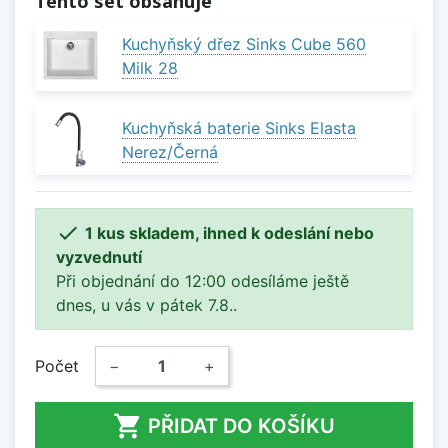
Tento set obsahuje
Kuchyňský dřez Sinks Cube 560
Milk 28
Kuchyňská baterie Sinks Elasta
Nerez/Černá

1 kus skladem, ihned k odeslání nebo
vyzvednutí
Při objednání do 12:00 odesíláme ještě
dnes, u vás v pátek 7.8..
Počet
−
+

PŘIDAT DO KOŠÍKU