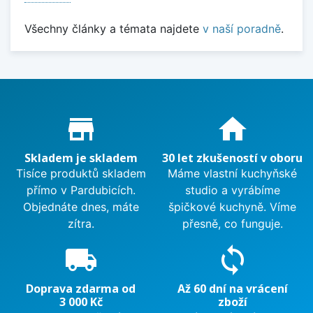
Všechny články a témata najdete
v naší poradně
.
Proč nakupovat u nás?
store_mall_directory
home
Skladem je skladem
30 let zkušeností v oboru
Tisíce produktů skladem
Máme vlastní kuchyňské
přímo v Pardubicích.
studio a vyrábíme
Objednáte dnes, máte
špičkové kuchyně. Víme
zítra.
přesně, co funguje.
local_shipping
sync
Doprava zdarma od
Až 60 dní na vrácení
3 000 Kč
zboží