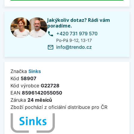
Jakýkoliv dotaz? Rádi vám
poradíme.
+420 731 979 570
phone
Po-Pá 9-12, 13-17
info@trendo.cz
mail_outline
Značka
Sinks
Kód
58907
Kód výrobce
G22728
EAN
8596142055050
Záruka
24 měsíců
Zboží pochází z oficiální distribuce pro ČR