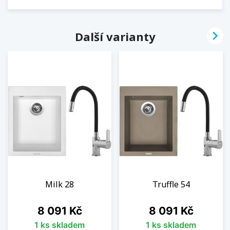

Další varianty
Milk 28
Truffle 54
Cena
Cena
8 091 Kč
8 091 Kč
1 ks skladem
1 ks skladem