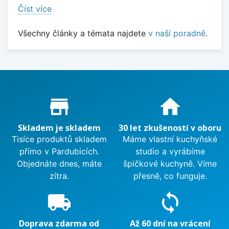
Číst více
Všechny články a témata najdete
v naší poradně
.
Proč nakupovat u nás?
store_mall_directory
home
Skladem je skladem
30 let zkušeností v oboru
Tisíce produktů skladem
Máme vlastní kuchyňské
přímo v Pardubicích.
studio a vyrábíme
Objednáte dnes, máte
špičkové kuchyně. Víme
zítra.
přesně, co funguje.
local_shipping
sync
Doprava zdarma od
Až 60 dní na vrácení