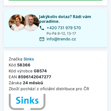
Jakýkoliv dotaz? Rádi vám
poradíme.
+420 731 979 570
phone
Po-Pá 9-12, 13-17
info@trendo.cz
mail_outline
Značka
Sinks
Kód
58366
Kód výrobce
G8574
EAN
8596142047277
Záruka
24 měsíců
Zboží pochází z oficiální distribuce pro ČR