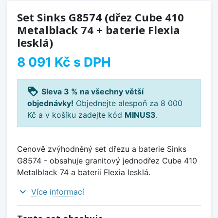
Set Sinks G8574 (dřez Cube 410
Metalblack 74 + baterie Flexia
lesklá)
8 091 Kč
s DPH
loyalty
Sleva 3 % na všechny větší
objednávky!
Objednejte alespoň za 8 000
Kč a v košíku zadejte kód
MINUS3
.
Cenově zvýhodněný set dřezu a baterie Sinks
G8574 - obsahuje granitový jednodřez Cube 410
Metalblack 74 a baterii Flexia lesklá.
expand_more
Více informací