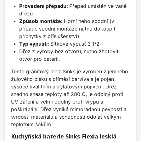
Provedení přepadu:
Přepad umístěn ve vaně
dřezu
Způsob montáže:
Horní nebo spodní (v
případě spodní montáže nutno dokoupit
příchytky z příslušenství)
Typ výpusti:
Sítková výpusť 3 1/2
Dřez z výroby bez otvorů, nutno zhotovit
otvor pro baterii.
Tento granitový dřez Sinks je vyroben z jemného
žulového písku s příměsí barviva a je pojen
vysoce kvalitním akrylátovým pojivem. Dřez
snadno snese teploty až 280 C, je odolný proti
UV záření a velmi odolný proti vrypu a
poškrábání. Dřez vyniká mimořádnou pevností a
tvrdostí materiálu a schopností odolat velkým
teplotním šokům.
Kuchyňská baterie Sinks Flexia lesklá