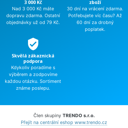
3 000 Kč
zboží
Nad 3 000 Kč máte
30 dní na vrácení zdarma.
dopravu zdarma. Ostatní
Potřebujete víc času? Až
objednávky už od 79 Kč.
60 dní za drobný
poplatek.
verified_user
Skvělá zákaznická
podpora
Kdykoliv poradíme s
výběrem a zodpovíme
každou otázku. Sortiment
známe poslepu.
Člen skupiny
TRENDO s.r.o.
Přejít na centrální eshop www.trendo.cz