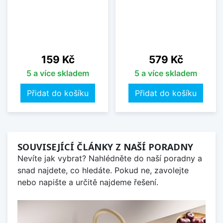
Cena
Cena
159 Kč
579 Kč
5 a více skladem
5 a více skladem
Přidat do košíku
Přidat do košíku
SOUVISEJÍCÍ ČLÁNKY Z NAŠÍ PORADNY
Nevíte jak vybrat? Nahlédněte do naší poradny a
snad najdete, co hledáte. Pokud ne, zavolejte
nebo napište a určitě najdeme řešení.