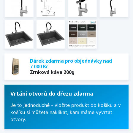
Dárek zdarma pro objednávky nad
7 000 Kč
Zrnková káva 200g
Vrtání otvorů do dřezu zdarma
Je to jednoduché - vložíte produkt do košíku a v
košíku si můžete naklikat, kam máme vyvrtat
otvory.