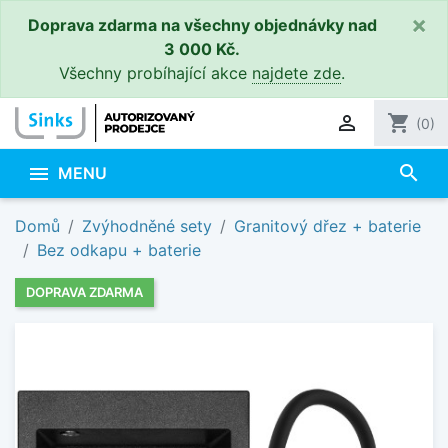
×
Doprava zdarma na všechny objednávky nad
3 000 Kč.
Všechny probíhající akce
najdete zde
.

shopping_cart
(0)
search

MENU
Domů
Zvýhodněné sety
Granitový dřez + baterie
Bez odkapu + baterie
DOPRAVA ZDARMA