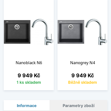
Nanoblack N6
Nanogrey N4
Cena
Cena
9 949 Kč
9 949 Kč
1 ks skladem
Běžně skladem
Informace
Parametry zboží