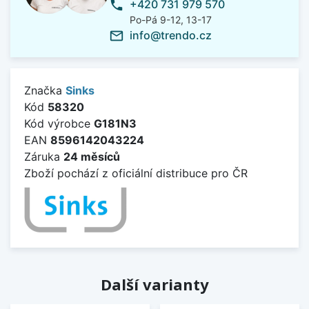
+420 731 979 570
phone
Po-Pá 9-12, 13-17
info@trendo.cz
mail_outline
Značka
Sinks
Kód
58320
Kód výrobce
G181N3
EAN
8596142043224
Záruka
24 měsíců
Zboží pochází z oficiální distribuce pro ČR
Další varianty