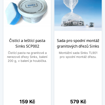
Čistící a leštící pasta
Sada pro spodní montáž
Sinks SCP002
granitových dřezů Sinks
Čistící pasta na granitové a
Montážní sada Sinks TL901
nerezové dřezy Sinks, balení
pro spodní montáž dřezu.
200 g, v balení je houbička.
Cena
Cena
159 Kč
579 Kč