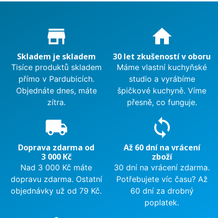
Proč nakupovat u nás?
store_mall_directory
home
Skladem je skladem
30 let zkušeností v oboru
Tisíce produktů skladem
Máme vlastní kuchyňské
přímo v Pardubicích.
studio a vyrábíme
Objednáte dnes, máte
špičkové kuchyně. Víme
zítra.
přesně, co funguje.
local_shipping
sync
Doprava zdarma od
Až 60 dní na vrácení
3 000 Kč
zboží
Nad 3 000 Kč máte
30 dní na vrácení zdarma.
dopravu zdarma. Ostatní
Potřebujete víc času? Až
objednávky už od 79 Kč.
60 dní za drobný
poplatek.