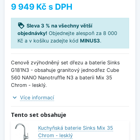
9 949 Kč
s DPH
loyalty
Sleva 3 % na všechny větší
objednávky!
Objednejte alespoň za 8 000
Kč a v košíku zadejte kód
MINUS3
.
Cenově zvýhodněný set dřezu a baterie Sinks
G181N3 - obsahuje granitový jednodřez Cube
560 NANO Nanotruffle N3 a baterii Mix 35
Chrom - lesklý.
expand_more
Více informací
Tento set obsahuje
Kuchyňská baterie Sinks Mix 35
Chrom - lesklý