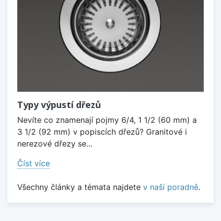
Typy výpustí dřezů
Nevíte co znamenají pojmy 6/4, 1 1/2 (60 mm) a
3 1/2 (92 mm) v popiscích dřezů? Granitové i
nerezové dřezy se...
Číst více
Všechny články a témata najdete
v naší poradně
.