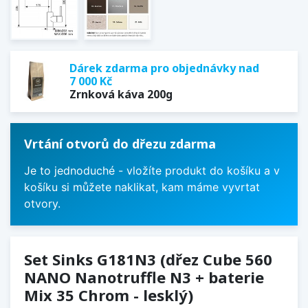
Dárek zdarma pro objednávky nad
7 000 Kč
Zrnková káva 200g
Vrtání otvorů do dřezu zdarma
Je to jednoduché - vložíte produkt do košíku a v
košíku si můžete naklikat, kam máme vyvrtat
otvory.
Set Sinks G181N3 (dřez Cube 560
NANO Nanotruffle N3 + baterie
Mix 35 Chrom - lesklý)