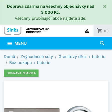
×
Doprava zdarma na všechny objednávky nad
3 000 Kč.
Všechny probíhající akce
najdete zde
.

shopping_cart
(0)
search

MENU
Domů
Zvýhodněné sety
Granitový dřez + baterie
Bez odkapu + baterie
DOPRAVA ZDARMA