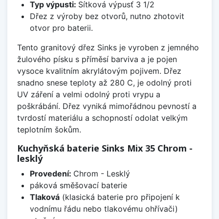
Typ výpusti:
Sítková výpusť 3 1/2
Dřez z výroby bez otvorů, nutno zhotovit
otvor pro baterii.
Tento granitový dřez Sinks je vyroben z jemného
žulového písku s příměsí barviva a je pojen
vysoce kvalitním akrylátovým pojivem. Dřez
snadno snese teploty až 280 C, je odolný proti
UV záření a velmi odolný proti vrypu a
poškrábání. Dřez vyniká mimořádnou pevností a
tvrdostí materiálu a schopností odolat velkým
teplotním šokům.
Kuchyňská baterie Sinks Mix 35 Chrom -
lesklý
Provedení:
Chrom - Lesklý
páková směšovací baterie
Tlaková
(klasická baterie pro připojení k
vodnímu řádu nebo tlakovému ohřívači)