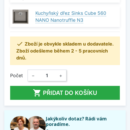
Kuchyňský dřez Sinks Cube 560
NANO Nanotruffle N3

Zboží je obvykle skladem u dodavatele.
Zboží odešleme během 2 - 5 pracovních
dnů.
Počet
−
+

PŘIDAT DO KOŠÍKU
Jakýkoliv dotaz? Rádi vám
poradíme.