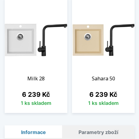
Milk 28
Sahara 50
Cena
Cena
6 239 Kč
6 239 Kč
1 ks skladem
1 ks skladem
Informace
Parametry zboží