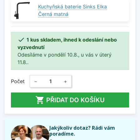
Kuchyňská baterie Sinks Elka
Černá matná

1 kus skladem, ihned k odeslání nebo
vyzvednutí
Odesíláme v pondělí 10.8., u vás v úterý
11.8..
Počet
−
+

PŘIDAT DO KOŠÍKU
Jakýkoliv dotaz? Rádi vám
poradíme.