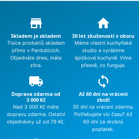
Proč nakupovat u nás?
store_mall_directory
home
Skladem je skladem
30 let zkušeností v oboru
Tisíce produktů skladem
Máme vlastní kuchyňské
přímo v Pardubicích.
studio a vyrábíme
Objednáte dnes, máte
špičkové kuchyně. Víme
zítra.
přesně, co funguje.
local_shipping
sync
Doprava zdarma od
Až 60 dní na vrácení
3 000 Kč
zboží
Nad 3 000 Kč máte
30 dní na vrácení zdarma.
dopravu zdarma. Ostatní
Potřebujete víc času? Až
objednávky už od 79 Kč.
60 dní za drobný
poplatek.