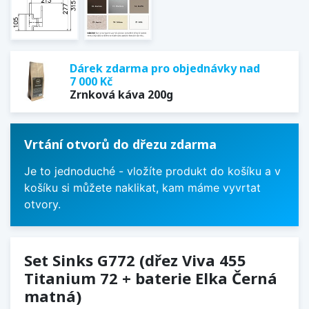
Dárek zdarma pro objednávky nad
7 000 Kč
Zrnková káva 200g
Vrtání otvorů do dřezu zdarma
Je to jednoduché - vložíte produkt do košíku a v
košíku si můžete naklikat, kam máme vyvrtat
otvory.
Set Sinks G772 (dřez Viva 455
Titanium 72 + baterie Elka Černá
matná)