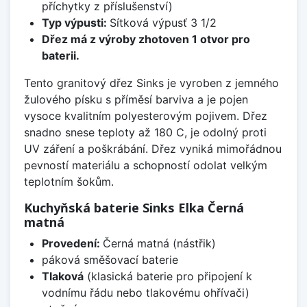
příchytky z příslušenství)
Typ výpusti:
Sítková výpusť 3 1/2
Dřez má z výroby zhotoven 1 otvor pro
baterii.
Tento granitový dřez Sinks je vyroben z jemného
žulového písku s příměsí barviva a je pojen
vysoce kvalitním polyesterovým pojivem. Dřez
snadno snese teploty až 180 C, je odolný proti
UV záření a poškrábání. Dřez vyniká mimořádnou
pevností materiálu a schopností odolat velkým
teplotním šokům.
Kuchyňská baterie Sinks Elka Černá
matná
Provedení:
Černá matná (nástřik)
páková směšovací baterie
Tlaková
(klasická baterie pro připojení k
vodnímu řádu nebo tlakovému ohřívači)