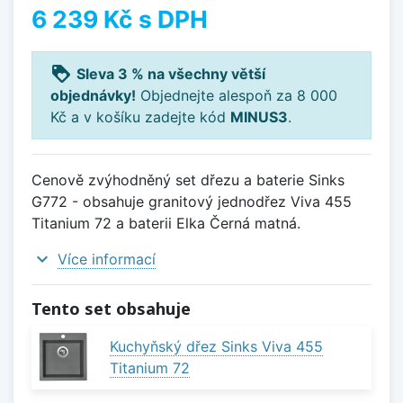
6 239 Kč
s DPH
loyalty
Sleva 3 % na všechny větší
objednávky!
Objednejte alespoň za 8 000
Kč a v košíku zadejte kód
MINUS3
.
Cenově zvýhodněný set dřezu a baterie Sinks
G772 - obsahuje granitový jednodřez Viva 455
Titanium 72 a baterii Elka Černá matná.
expand_more
Více informací
Tento set obsahuje
Kuchyňský dřez Sinks Viva 455
Titanium 72