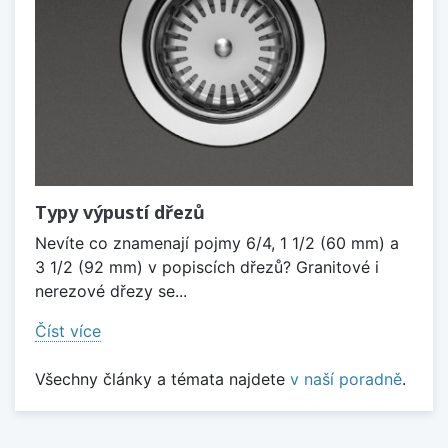
Typy výpustí dřezů
Nevíte co znamenají pojmy 6/4, 1 1/2 (60 mm) a
3 1/2 (92 mm) v popiscích dřezů? Granitové i
nerezové dřezy se...
Číst více
Všechny články a témata najdete
v naší poradně
.