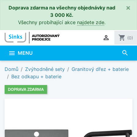
×
Doprava zdarma na všechny objednávky nad
3 000 Kč.
Všechny probíhající akce
najdete zde
.

shopping_cart
(0)
search

MENU
Domů
Zvýhodněné sety
Granitový dřez + baterie
Bez odkapu + baterie
DOPRAVA ZDARMA