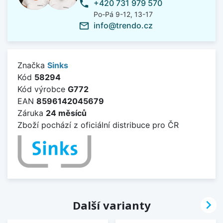
+420 731 979 570
phone
Po-Pá 9-12, 13-17
info@trendo.cz
mail_outline
Značka
Sinks
Kód
58294
Kód výrobce
G772
EAN
8596142045679
Záruka
24 měsíců
Zboží pochází z oficiální distribuce pro ČR

Další varianty