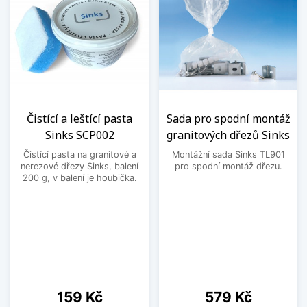
Čistící a leštící pasta
Sada pro spodní montáž
Sinks SCP002
granitových dřezů Sinks
Čistící pasta na granitové a
Montážní sada Sinks TL901
nerezové dřezy Sinks, balení
pro spodní montáž dřezu.
200 g, v balení je houbička.
Cena
Cena
159 Kč
579 Kč