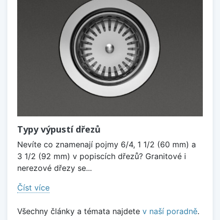
Typy výpustí dřezů
Nevíte co znamenají pojmy 6/4, 1 1/2 (60 mm) a
3 1/2 (92 mm) v popiscích dřezů? Granitové i
nerezové dřezy se...
Číst více
Všechny články a témata najdete
v naší poradně
.