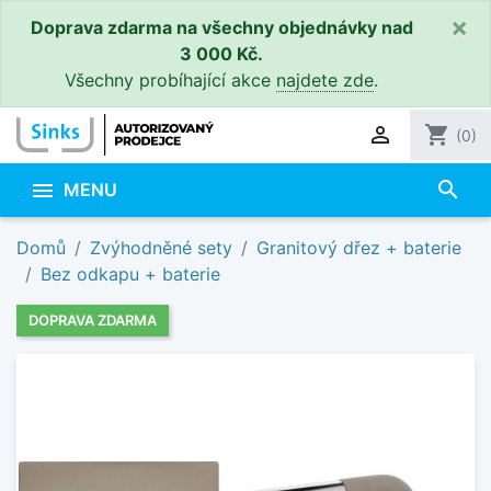
×
Doprava zdarma na všechny objednávky nad
3 000 Kč.
Všechny probíhající akce
najdete zde
.

shopping_cart
(0)
search

MENU
Domů
Zvýhodněné sety
Granitový dřez + baterie
Bez odkapu + baterie
DOPRAVA ZDARMA