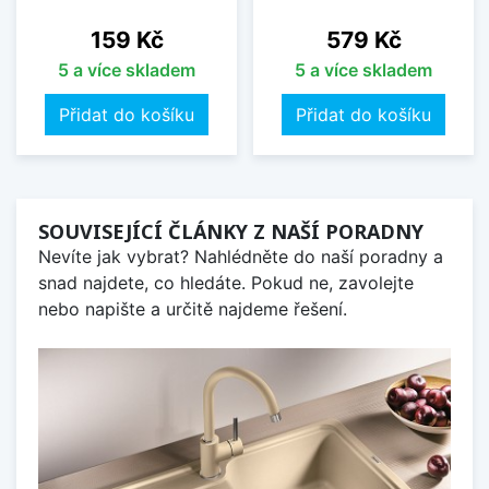
Cena
Cena
159 Kč
579 Kč
5 a více skladem
5 a více skladem
Přidat do košíku
Přidat do košíku
SOUVISEJÍCÍ ČLÁNKY Z NAŠÍ PORADNY
Nevíte jak vybrat? Nahlédněte do naší poradny a
snad najdete, co hledáte. Pokud ne, zavolejte
nebo napište a určitě najdeme řešení.