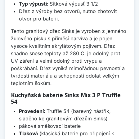
Typ výpusti:
Sítková výpusť 3 1/2
Dřez z výroby bez otvorů, nutno zhotovit
otvor pro baterii.
Tento granitový dřez Sinks je vyroben z jemného
žulového písku s příměsí barviva a je pojen
vysoce kvalitním akrylátovým pojivem. Dřez
snadno snese teploty až 280 C, je odolný proti
UV záření a velmi odolný proti vrypu a
poškrábání. Dřez vyniká mimořádnou pevností a
tvrdostí materiálu a schopností odolat velkým
teplotním šokům.
Kuchyňská baterie Sinks Mix 3 P Truffle
54
Provedení:
Truffle 54 (barevný nástřik,
sladěno ke granitovým dřezům Sinks)
páková směšovací baterie
Tlaková
(klasická baterie pro připojení k