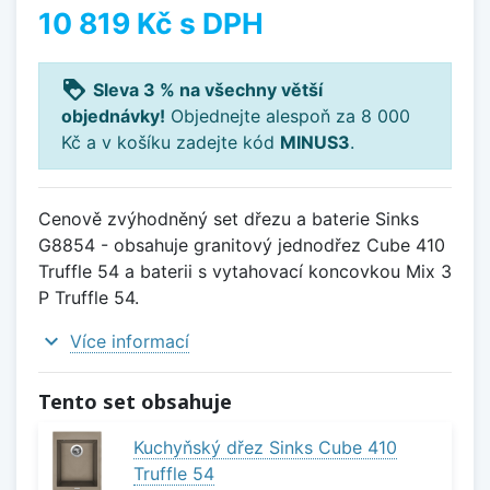
10 819 Kč
s DPH
loyalty
Sleva 3 % na všechny větší
objednávky!
Objednejte alespoň za 8 000
Kč a v košíku zadejte kód
MINUS3
.
Cenově zvýhodněný set dřezu a baterie Sinks
G8854 - obsahuje granitový jednodřez Cube 410
Truffle 54 a baterii s vytahovací koncovkou Mix 3
P Truffle 54.
expand_more
Více informací
Tento set obsahuje
Kuchyňský dřez Sinks Cube 410
Truffle 54