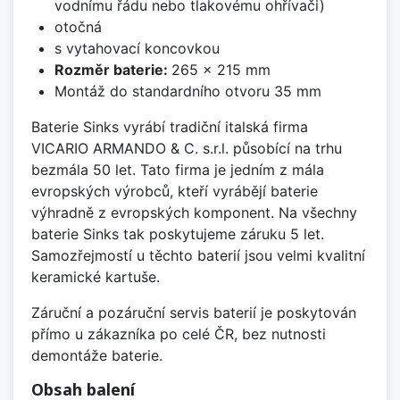
vodnímu řádu nebo tlakovému ohřívači)
otočná
s vytahovací koncovkou
Rozměr baterie:
265 x 215 mm
Montáž do standardního otvoru 35 mm
Baterie Sinks vyrábí tradiční italská firma
VICARIO ARMANDO & C. s.r.l. působící na trhu
bezmála 50 let. Tato firma je jedním z mála
evropských výrobců, kteří vyrábějí baterie
výhradně z evropských komponent. Na všechny
baterie Sinks tak poskytujeme záruku 5 let.
Samozřejmostí u těchto baterií jsou velmi kvalitní
keramické kartuše.
Záruční a pozáruční servis baterií je poskytován
přímo u zákazníka po celé ČR, bez nutnosti
demontáže baterie.
Obsah balení