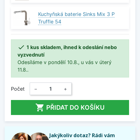
Kuchyňská baterie Sinks Mix 3 P
Truffle 54

1 kus skladem, ihned k odeslání nebo
vyzvednutí
Odesíláme v pondělí 10.8., u vás v úterý
11.8..
Počet
−
+

PŘIDAT DO KOŠÍKU
Jakýkoliv dotaz? Rádi vám