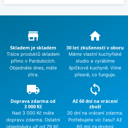
Proč nakupovat u nás?
store_mall_directory
home
Skladem je skladem
30 let zkušeností v oboru
Tisíce produktů skladem
Máme vlastní kuchyňské
přímo v Pardubicích.
studio a vyrábíme
Objednáte dnes, máte
špičkové kuchyně. Víme
zítra.
přesně, co funguje.
local_shipping
sync
Doprava zdarma od
Až 60 dní na vrácení
3 000 Kč
zboží
Nad 3 000 Kč máte
30 dní na vrácení zdarma.
dopravu zdarma. Ostatní
Potřebujete víc času? Až
objednávky už od 79 Kč.
60 dní za drobný