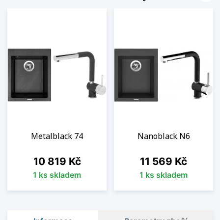
Metalblack 74
Nanoblack N6
Cena
Cena
10 819 Kč
11 569 Kč
1 ks skladem
1 ks skladem