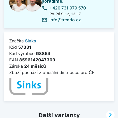
poradíme.
+420 731 979 570
phone
Po-Pá 9-12, 13-17
info@trendo.cz
mail_outline
Značka
Sinks
Kód
57331
Kód výrobce
G8854
EAN
8596142047369
Záruka
24 měsíců
Zboží pochází z oficiální distribuce pro ČR

Další varianty