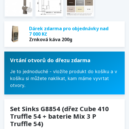
Dárek zdarma pro objednávky nad
7 000 Kč
Zrnková káva 200g
Vrtání otvorů do dřezu zdarma
Je to jednoduché - vložíte produkt do košíku a v
košíku si můžete naklikat, kam máme vyvrtat
otvory.
Set Sinks G8854 (dřez Cube 410
Truffle 54 + baterie Mix 3 P
Truffle 54)