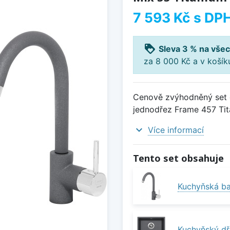
7 593 Kč
s DP
loyalty
Sleva 3 % na všec
za 8 000 Kč a v koší
Cenově zvýhodněný set d
jednodřez Frame 457 Tita
expand_more
Více informací
Tento set obsahuje
Kuchyňská ba
Kuchyňský dř