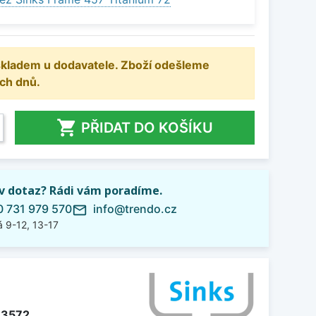
 skladem u dodavatele. Zboží odešleme
ch dnů.

PŘIDAT DO KOŠÍKU
iv dotaz? Rádi vám poradíme.
 731 979 570
info@trendo.cz
mail_outline
 9-12, 13-17
3572