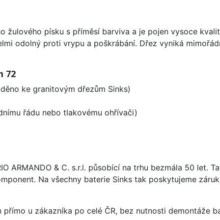
o žulového písku s příměsí barviva a je pojen vysoce kval
velmi odolný proti vrypu a poškrábání. Dřez vyniká mimořád
m 72
laděno ke granitovým dřezům Sinks)
odnímu řádu nebo tlakovému ohřívači)
ARIO ARMANDO & C. s.r.l. působící na trhu bezmála 50 let. T
omponent. Na všechny baterie Sinks tak poskytujeme záruku 
án přímo u zákazníka po celé ČR, bez nutnosti demontáže ba