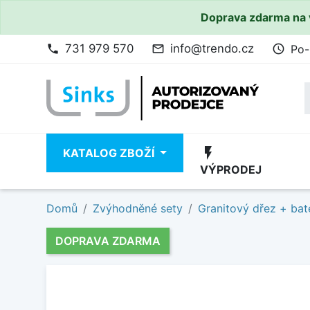
Doprava zdarma na 
731 979 570
info@trendo.cz
Po-
phone
mail_outline
access_time
flash_on
KATALOG ZBOŽÍ
VÝPRODEJ
Domů
Zvýhodněné sety
Granitový dřez + bat
DOPRAVA ZDARMA