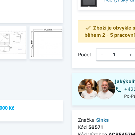

Zboží je obvykle
během 2 - 5 pracovní
Počet
−
+
Jakýkol
+420
phone
Po-Pá
000 Kč
Značka
Sinks
Kód
56571
Kód výrobce
ACRF457M