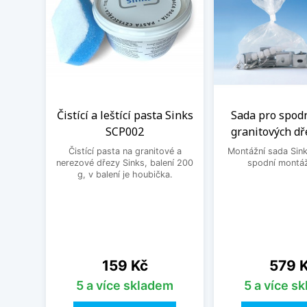
Čistící a leštící pasta Sinks
Sada pro spod
SCP002
granitových dř
Čistící pasta na granitové a
Montážní sada Sin
nerezové dřezy Sinks, balení 200
spodní montáž
g, v balení je houbička.
Cena
Cena
159 Kč
579 
5 a více skladem
5 a více s