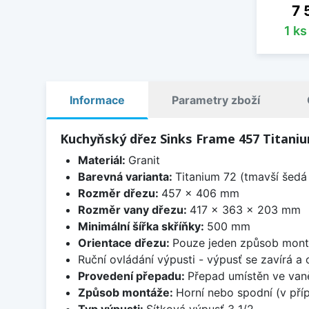
Ce
7 
1 k
Informace
Parametry zboží
Kuchyňský dřez Sinks Frame 457 Titani
Materiál:
Granit
Barevná varianta:
Titanium 72 (tmavší šedá 
Rozměr dřezu:
457 x 406 mm
Rozměr vany dřezu:
417 x 363 x 203 mm
Minimální šířka skříňky:
500 mm
Orientace dřezu:
Pouze jeden způsob mon
Ruční ovládání výpusti - výpusť se zavírá a
Provedení přepadu:
Přepad umístěn ve van
Způsob montáže:
Horní nebo spodní (v pří
Typ výpusti:
Sítková výpusť 3 1/2