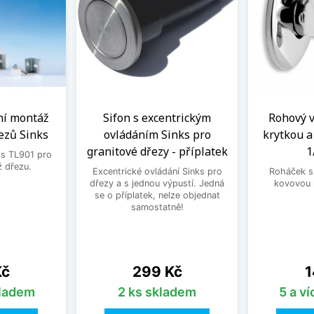
ní montáž
Sifon s excentrickým
Rohový ve
ezů Sinks
ovládáním Sinks pro
krytkou 
granitové dřezy - příplatek
1
ks TL901 pro
 dřezu.
Excentrické ovládání Sinks pro
Roháček s 
dřezy a s jednou výpustí. Jedná
kovovou 
se o příplatek, nelze objednat
samostatně!
Cena
C
Kč
299 Kč
1
kladem
2 ks skladem
5 a v