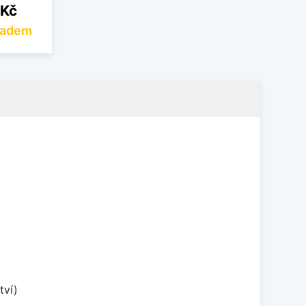
 Kč
ladem
tví)