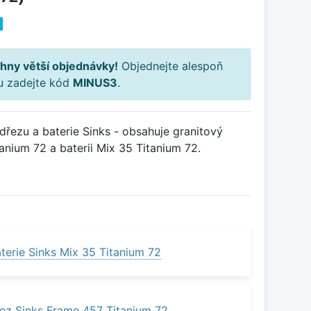
H
hny větší objednávky!
Objednejte alespoň
ku zadejte kód
MINUS3
.
řezu a baterie Sinks - obsahuje granitový
nium 72 a baterii Mix 35 Titanium 72.
terie Sinks Mix 35 Titanium 72
ez Sinks Frame 457 Titanium 72