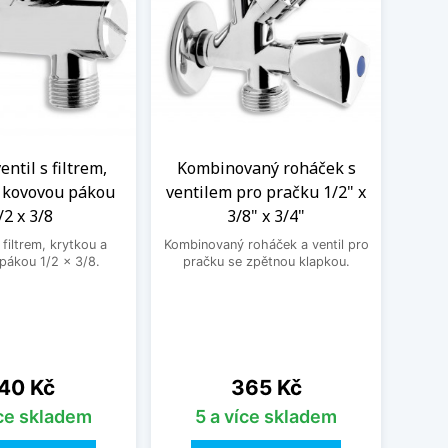
ntil s filtrem,
Kombinovaný roháček s
Nere
a kovovou pákou
ventilem pro pračku 1/2" x
M
/2 x 3/8
3/8" x 3/4"
Nere
jedno
filtrem, krytkou a
Kombinovaný roháček a ventil pro
druhé
pákou 1/2 x 3/8.
pračku se zpětnou klapkou.
ena
Cena
40 Kč
365 Kč
íce skladem
5 a více skladem