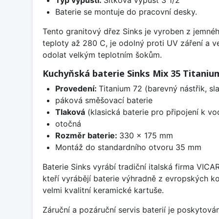
Baterie se montuje do pracovní desky.
Tento granitový dřez Sinks je vyroben z jemnéh
teploty až 280 C, je odolný proti UV záření a 
odolat velkým teplotním šokům.
Kuchyňská baterie Sinks Mix 35 Titaniu
Provedení:
Titanium 72 (barevný nástřik, s
páková směšovací baterie
Tlaková
(klasická baterie pro připojení k v
otočná
Rozměr baterie:
330 x 175 mm
Montáž do standardního otvoru 35 mm
Baterie Sinks vyrábí tradiční italská firma VIC
kteří vyrábějí baterie výhradně z evropských k
velmi kvalitní keramické kartuše.
Záruční a pozáruční servis baterií je poskytov