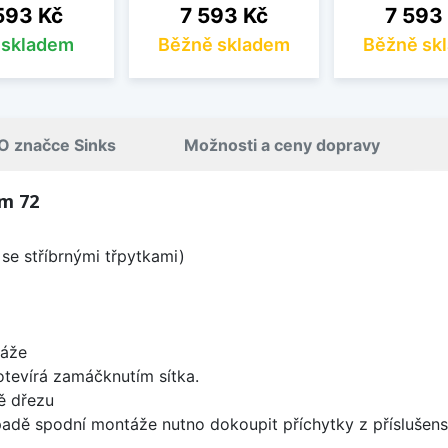
na
Cena
Cena
593 Kč
7 593 Kč
7 593
s skladem
Běžně skladem
Běžně sk
O značce Sinks
Možnosti a ceny dopravy
um 72
se stříbrnými třpytkami)
táže
 otevírá zamáčknutím sítka.
ě dřezu
padě spodní montáže nutno dokoupit příchytky z příslušens