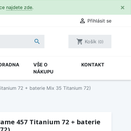
×
kce
najdete zde
.

Přihlásit se

shopping_cart
Košík
(0)
ORADNA
VŠE O
KONTAKT
NÁKUPU
itanium 72 + baterie Mix 35 Titanium 72)
Frame 457 Titanium 72 + baterie
72)