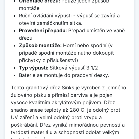
Orientace dřezu:
Pouze jeden způsob
montáže
Ruční ovládání výpusti - výpusť se zavírá a
otevírá zamáčknutím sítka.
Provedení přepadu:
Přepad umístěn ve vaně
dřezu
Způsob montáže:
Horní nebo spodní (v
případě spodní montáže nutno dokoupit
příchytky z příslušenství)
Typ výpusti:
Sítková výpusť 3 1/2
Baterie se montuje do pracovní desky.
Tento granitový dřez Sinks je vyroben z jemného
žulového písku s příměsí barviva a je pojen
vysoce kvalitním akrylátovým pojivem. Dřez
snadno snese teploty až 280 C, je odolný proti
UV záření a velmi odolný proti vrypu a
poškrábání. Dřez vyniká mimořádnou pevností a
tvrdostí materiálu a schopností odolat velkým