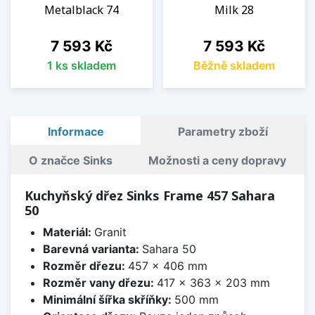
Metalblack 74
Milk 28
Cena
Cena
7 593 Kč
7 593 Kč
1 ks skladem
Běžně skladem
Informace
Parametry zboží
O značce Sinks
Možnosti a ceny dopravy
Kuchyňský dřez Sinks Frame 457 Sahara
50
Materiál:
Granit
Barevná varianta:
Sahara 50
Rozměr dřezu:
457 x 406 mm
Rozměr vany dřezu:
417 x 363 x 203 mm
Minimální šířka skříňky:
500 mm