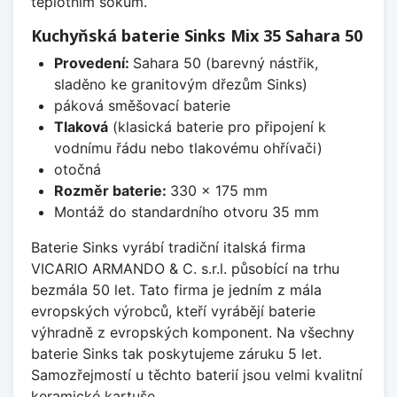
teplotním šokům.
Kuchyňská baterie Sinks Mix 35 Sahara 50
Provedení:
Sahara 50 (barevný nástřik,
sladěno ke granitovým dřezům Sinks)
páková směšovací baterie
Tlaková
(klasická baterie pro připojení k
vodnímu řádu nebo tlakovému ohřívači)
otočná
Rozměr baterie:
330 x 175 mm
Montáž do standardního otvoru 35 mm
Baterie Sinks vyrábí tradiční italská firma
VICARIO ARMANDO & C. s.r.l. působící na trhu
bezmála 50 let. Tato firma je jedním z mála
evropských výrobců, kteří vyrábějí baterie
výhradně z evropských komponent. Na všechny
baterie Sinks tak poskytujeme záruku 5 let.
Samozřejmostí u těchto baterií jsou velmi kvalitní
keramické kartuše.