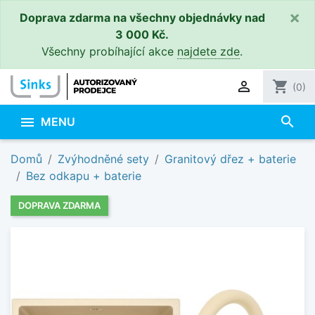
×
Doprava zdarma na všechny objednávky nad
3 000 Kč.
Všechny probíhající akce
najdete zde
.

shopping_cart
(0)
search

MENU
Domů
Zvýhodněné sety
Granitový dřez + baterie
Bez odkapu + baterie
DOPRAVA ZDARMA