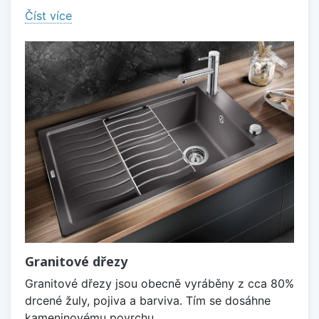
Číst více
Granitové dřezy
Granitové dřezy jsou obecně vyráběny z cca 80%
drcené žuly, pojiva a barviva. Tím se dosáhne
kameninovému povrchu,...