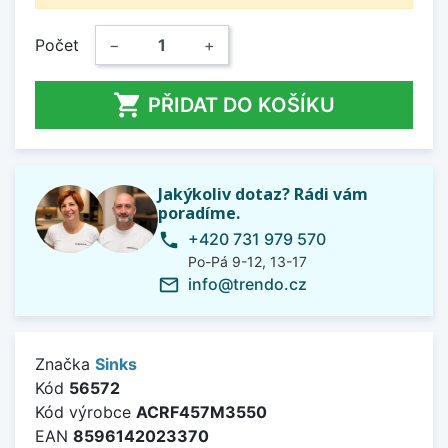
Počet
−
+

PŘIDAT DO KOŠÍKU
Jakýkoliv dotaz? Rádi vám
poradíme.
+420 731 979 570
phone
Po-Pá 9-12, 13-17
info@trendo.cz
mail_outline
Značka
Sinks
Kód
56572
Kód výrobce
ACRF457M3550
EAN
8596142023370