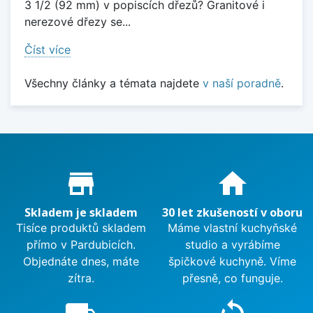
3 1/2 (92 mm) v popiscích dřezů? Granitové i
nerezové dřezy se...
Číst více
Všechny články a témata najdete
v naší poradně
.
Proč nakupovat u nás?
store_mall_directory
home
Skladem je skladem
30 let zkušeností v oboru
Tisíce produktů skladem
Máme vlastní kuchyňské
přímo v Pardubicích.
studio a vyrábíme
Objednáte dnes, máte
špičkové kuchyně. Víme
zítra.
přesně, co funguje.