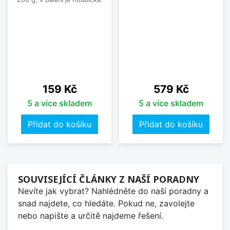
Cena
Cena
159 Kč
579 Kč
5 a více skladem
5 a více skladem
Přidat do košíku
Přidat do košíku
SOUVISEJÍCÍ ČLÁNKY Z NAŠÍ PORADNY
Nevíte jak vybrat? Nahlédněte do naší poradny a
snad najdete, co hledáte. Pokud ne, zavolejte
nebo napište a určitě najdeme řešení.