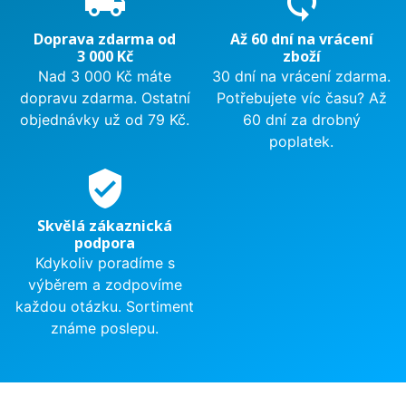
local_shipping
sync
Doprava zdarma od
Až 60 dní na vrácení
3 000 Kč
zboží
Nad 3 000 Kč máte
30 dní na vrácení zdarma.
dopravu zdarma. Ostatní
Potřebujete víc času? Až
objednávky už od 79 Kč.
60 dní za drobný
poplatek.
verified_user
Skvělá zákaznická
podpora
Kdykoliv poradíme s
výběrem a zodpovíme
každou otázku. Sortiment
známe poslepu.