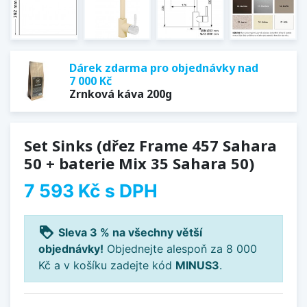
Dárek zdarma pro objednávky nad
7 000 Kč
Zrnková káva 200g
Set Sinks (dřez Frame 457 Sahara
50 + baterie Mix 35 Sahara 50)
7 593 Kč
s DPH
loyalty
Sleva 3 % na všechny větší
objednávky!
Objednejte alespoň za 8 000
Kč a v košíku zadejte kód
MINUS3
.