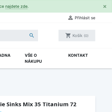
×
kce
najdete zde
.

Přihlásit se

shopping_cart
Košík
(0)
ADNA
VŠE O
KONTAKT
NÁKUPU
e Sinks Mix 35 Titanium 72