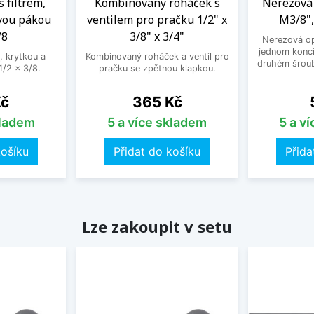
s filtrem,
Kombinovaný roháček s
Nerezová 
vou pákou
ventilem pro pračku 1/2" x
M3/8",
/8
3/8" x 3/4"
Nerezová op
jednom konci
, krytkou a
Kombinovaný roháček a ventil pro
druhém šroub
/2 x 3/8.
pračku se zpětnou klapkou.
Cena
Kč
365 Kč
kladem
5 a více skladem
5 a v
košíku
Přidat do košíku
Přida
Lze zakoupit v setu