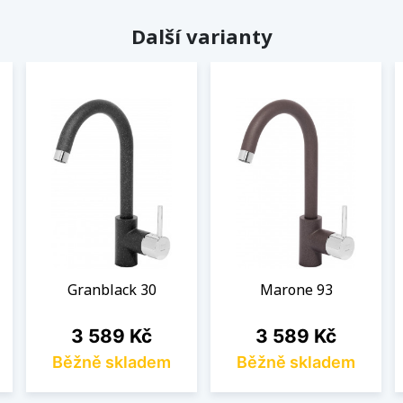
Další varianty
Granblack 30
Marone 93
Cena
Cena
3 589 Kč
3 589 Kč
Běžně skladem
Běžně skladem