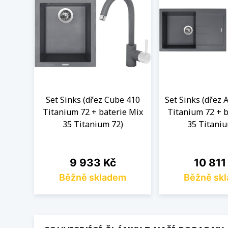
Set Sinks (dřez Cube 410
Set Sinks (dřez
Titanium 72 + baterie Mix
Titanium 72 + b
35 Titanium 72)
35 Titaniu
Cena
Cena
9 933 Kč
10 811
Běžně skladem
Běžně sk