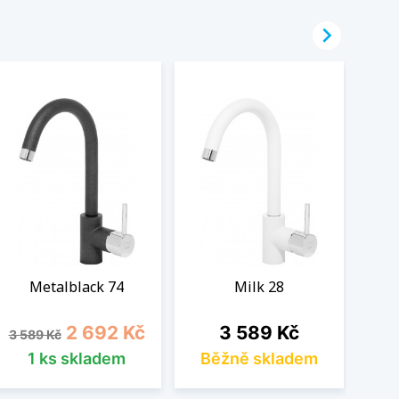

Metalblack 74
Milk 28
Běžná cena
Cena
Cena
2 692 Kč
3 589 Kč
3 589 Kč
1 ks skladem
Běžně skladem
B