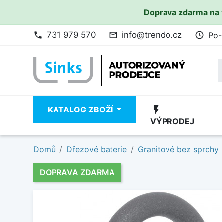
Doprava zdarma na 
731 979 570
info@trendo.cz
Po-
phone
mail_outline
access_time
flash_on
KATALOG ZBOŽÍ
VÝPRODEJ
Domů
Dřezové baterie
Granitové bez sprchy
DOPRAVA ZDARMA