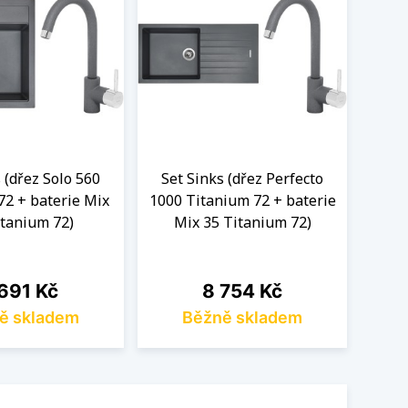
 (dřez Solo 560
Set Sinks (dřez Perfecto
Set 
72 + baterie Mix
1000 Titanium 72 + baterie
Tita
itanium 72)
Mix 35 Titanium 72)
na
Cena
691 Kč
8 754 Kč
ě skladem
Běžně skladem