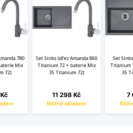
 Amanda 780
Set Sinks (dřez Amanda 860
Set Sinks
aterie Mix
Titanium 72 + baterie Mix
Titanium 
m 72)
35 Titanium 72)
35 T
Cena
Ce
 Kč
11 298 Kč
7 
ladem
Běžně skladem
Běžn