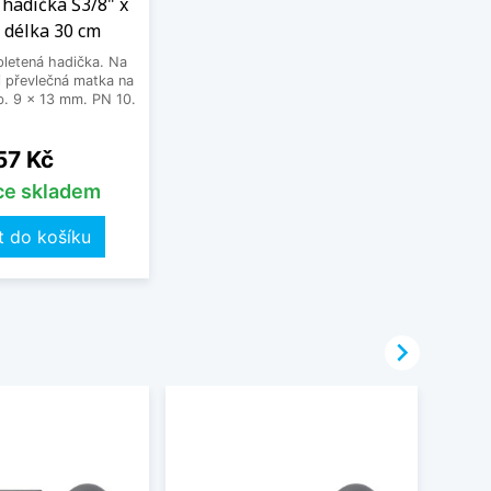
hadička Š3/8" x
 délka 30 cm
letená hadička. Na
 převlečná matka na
. 9 x 13 mm. PN 10.
Cena
57 Kč
íce skladem
t do košíku
