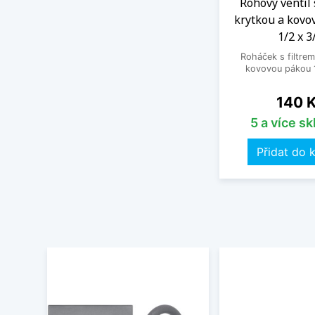
Rohový ventil 
krytkou a kovo
1/2 x 3
Roháček s filtrem
kovovou pákou 1
Cena
140 
5 a více s
Přidat do 