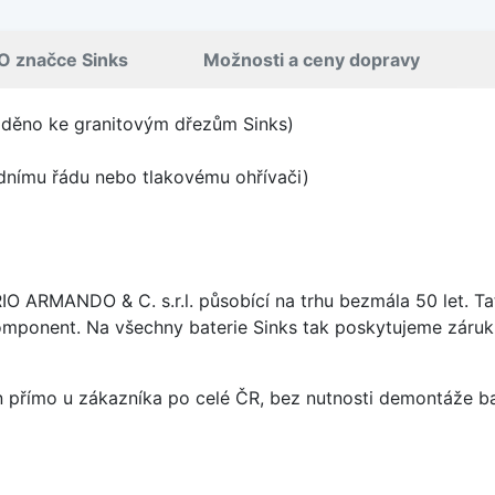
O značce Sinks
Možnosti a ceny dopravy
laděno ke granitovým dřezům Sinks)
odnímu řádu nebo tlakovému ohřívači)
ARIO ARMANDO & C. s.r.l. působící na trhu bezmála 50 let. T
omponent. Na všechny baterie Sinks tak poskytujeme záruku 
án přímo u zákazníka po celé ČR, bez nutnosti demontáže ba