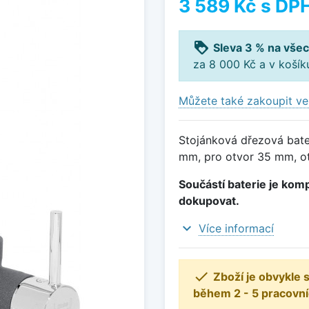
3 589 Kč
s DP
loyalty
Sleva 3 % na všec
za 8 000 Kč a v koší
Můžete také zakoupit ve
Stojánková dřezová bater
mm, pro otvor 35 mm, o
Součástí baterie je komp
dokupovat.
expand_more
Více informací

Zboží je obvykle
během 2 - 5 pracovní