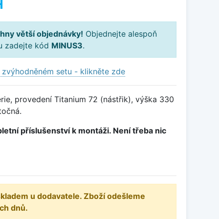
H
hny větší objednávky!
Objednejte alespoň
ku zadejte kód
MINUS3
.
 zvýhodněném setu - klikněte zde
ie, provedení Titanium 72 (nástřik), výška 330
točná.
letní příslušenství k montáži. Není třeba nic
 skladem u dodavatele. Zboží odešleme
ch dnů.