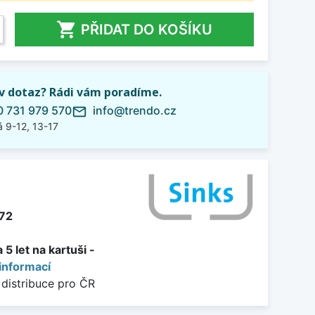

PŘIDAT DO KOŠÍKU
iv dotaz? Rádi vám poradíme.
 731 979 570
info@trendo.cz
mail_outline
 9-12, 13-17
72
5 let na kartuši -
informací
 distribuce pro ČR