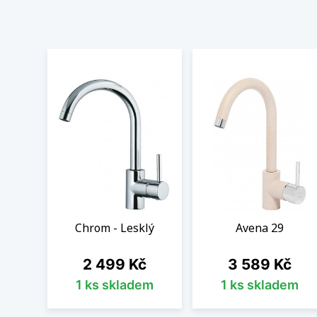
Chrom - Lesklý
Avena 29
Cena
Cena
2 499 Kč
3 589 Kč
1 ks skladem
1 ks skladem