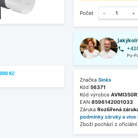
Počet
−
+
Jakýkol
+420
phone
Po-Pá
000 Kč
Značka
Sinks
Kód
56371
Kód výrobce
AVMI35GR
EAN
8596142001033
Záruka
Rozšířená záruka 
podmínky záruky a více 
Zboží pochází z oficiální