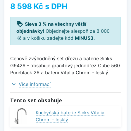
8 598 Kč
s DPH
loyalty
Sleva 3 % na všechny větší
objednávky!
Objednejte alespoň za 8 000
Kč a v košíku zadejte kód
MINUS3
.
Cenově zvýhodněný set dřezu a baterie Sinks
G9426 - obsahuje granitový jednodřez Cube 560
Pureblack 26 a baterii Vitalia Chrom - lesklý.
expand_more
Více informací
Tento set obsahuje
Kuchyňská baterie Sinks Vitalia
Chrom - lesklý