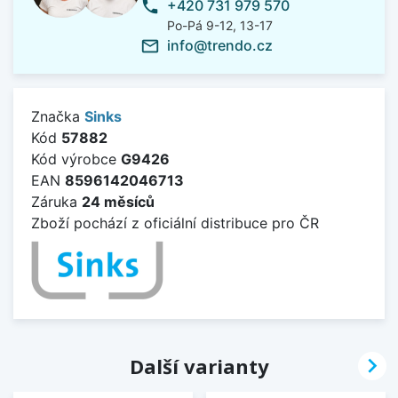
+420 731 979 570
phone
Po-Pá 9-12, 13-17
info@trendo.cz
mail_outline
Značka
Sinks
Kód
57882
Kód výrobce
G9426
EAN
8596142046713
Záruka
24 měsíců
Zboží pochází z oficiální distribuce pro ČR

Další varianty