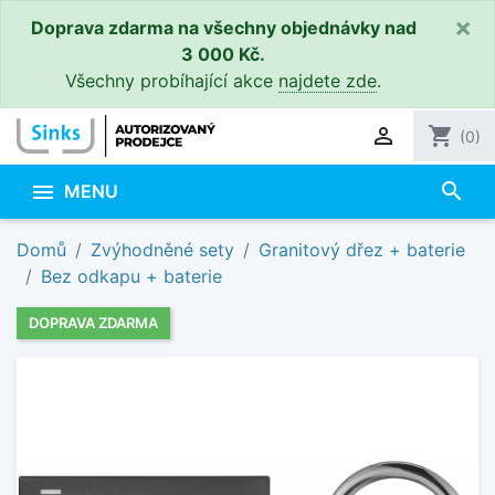
×
Doprava zdarma na všechny objednávky nad
3 000 Kč.
Všechny probíhající akce
najdete zde
.

shopping_cart
(0)
search

MENU
Domů
Zvýhodněné sety
Granitový dřez + baterie
Bez odkapu + baterie
DOPRAVA ZDARMA