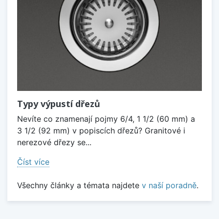
Typy výpustí dřezů
Nevíte co znamenají pojmy 6/4, 1 1/2 (60 mm) a
3 1/2 (92 mm) v popiscích dřezů? Granitové i
nerezové dřezy se...
Číst více
Všechny články a témata najdete
v naší poradně
.