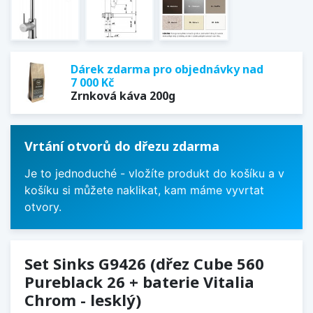
Dárek zdarma pro objednávky nad
7 000 Kč
Zrnková káva 200g
Vrtání otvorů do dřezu zdarma
Je to jednoduché - vložíte produkt do košíku a v
košíku si můžete naklikat, kam máme vyvrtat
otvory.
Set Sinks G9426 (dřez Cube 560
Pureblack 26 + baterie Vitalia
Chrom - lesklý)