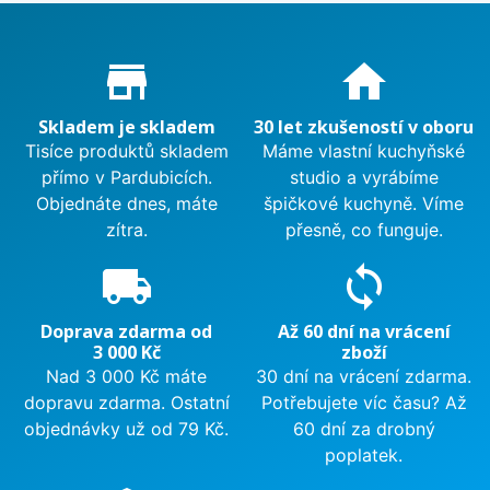
Proč nakupovat u nás?
store_mall_directory
home
Skladem je skladem
30 let zkušeností v oboru
Tisíce produktů skladem
Máme vlastní kuchyňské
přímo v Pardubicích.
studio a vyrábíme
Objednáte dnes, máte
špičkové kuchyně. Víme
zítra.
přesně, co funguje.
local_shipping
sync
Doprava zdarma od
Až 60 dní na vrácení
3 000 Kč
zboží
Nad 3 000 Kč máte
30 dní na vrácení zdarma.
dopravu zdarma. Ostatní
Potřebujete víc času? Až
objednávky už od 79 Kč.
60 dní za drobný
poplatek.