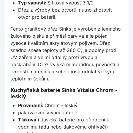
Typ výpusti:
Sítková výpusť 3 1/2
Dřez z výroby bez otvorů, nutno zhotovit
otvor pro baterii.
Tento granitový dřez Sinks je vyroben z jemného
žulového písku s příměsí barviva a je pojen
vysoce kvalitním akrylátovým pojivem. Dřez
snadno snese teploty až 280 C, je odolný proti
UV záření a velmi odolný proti vrypu a
poškrábání. Dřez vyniká mimořádnou pevností a
tvrdostí materiálu a schopností odolat velkým
teplotním šokům.
Kuchyňská baterie Sinks Vitalia Chrom -
lesklý
Provedení:
Chrom - lesklý
páková směšovací baterie
Tlaková
(klasická baterie pro připojení k
vodnímu řádu nebo tlakovému ohřívači)