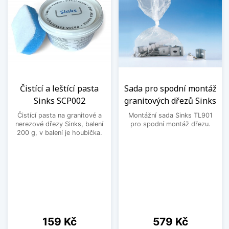
Čistící a leštící pasta
Sada pro spodní montáž
Sinks SCP002
granitových dřezů Sinks
Čistící pasta na granitové a
Montážní sada Sinks TL901
nerezové dřezy Sinks, balení
pro spodní montáž dřezu.
200 g, v balení je houbička.
Cena
Cena
159 Kč
579 Kč