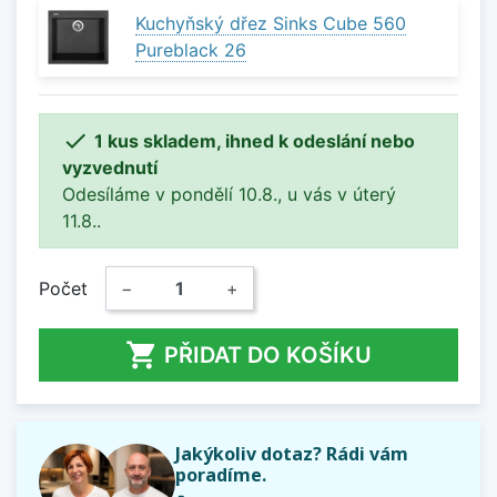
Kuchyňský dřez Sinks Cube 560
Pureblack 26

1 kus skladem, ihned k odeslání nebo
vyzvednutí
Odesíláme v pondělí 10.8., u vás v úterý
11.8..
Počet
−
+

PŘIDAT DO KOŠÍKU
Jakýkoliv dotaz? Rádi vám
poradíme.