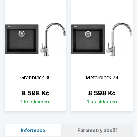
Granblack 30
Metalblack 74
Cena
Cena
8 598 Kč
8 598 Kč
1 ks skladem
1 ks skladem
Informace
Parametry zboží