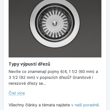
Typy výpustí dřezů
Nevíte co znamenají pojmy 6/4, 1 1/2 (60 mm) a
3 1/2 (92 mm) v popiscích dřezů? Granitové i
nerezové dřezy se...
Číst více
Všechny články a témata najdete
v naší poradně
.