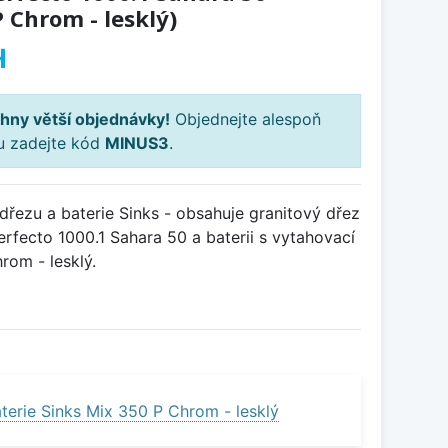
 Chrom - lesklý)
H
hny větší objednávky!
Objednejte alespoň
ku zadejte kód
MINUS3
.
řezu a baterie Sinks - obsahuje granitový dřez
rfecto 1000.1 Sahara 50 a baterii s vytahovací
om - lesklý.
terie Sinks Mix 350 P Chrom - lesklý