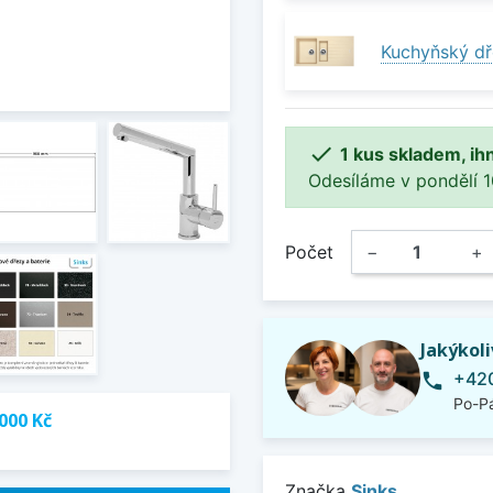
Kuchyňský dř

1 kus skladem, ih
Odesíláme v pondělí 10.
Počet
−
+
Jakýkol
+420
phone
Po-Pá
000 Kč
Značka
Sinks