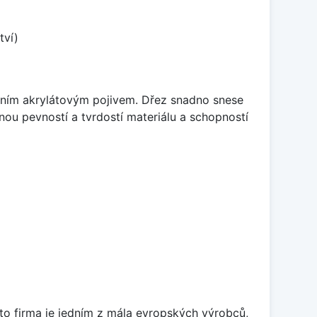
tví)
itním akrylátovým pojivem. Dřez snadno snese
nou pevností a tvrdostí materiálu a schopností
ato firma je jedním z mála evropských výrobců,