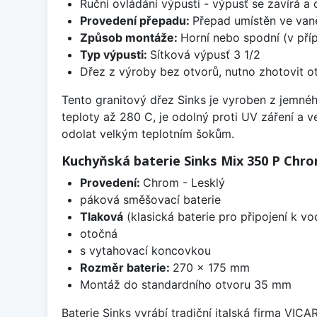
Ruční ovládání výpusti - výpusť se zavírá a
Provedení přepadu:
Přepad umístěn ve van
Způsob montáže:
Horní nebo spodní (v pří
Typ výpusti:
Sítková výpusť 3 1/2
Dřez z výroby bez otvorů, nutno zhotovit ot
Tento granitový dřez Sinks je vyroben z jemnéh
teploty až 280 C, je odolný proti UV záření a 
odolat velkým teplotním šokům.
Kuchyňská baterie Sinks Mix 350 P Chrom
Provedení:
Chrom - Lesklý
páková směšovací baterie
Tlaková
(klasická baterie pro připojení k v
otočná
s vytahovací koncovkou
Rozměr baterie:
270 x 175 mm
Montáž do standardního otvoru 35 mm
Baterie Sinks vyrábí tradiční italská firma VIC