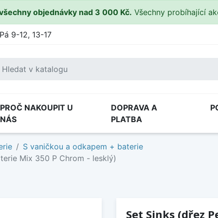
všechny objednávky nad 3 000 Kč.
Všechny probíhající a
Pá 9-12, 13-17
PROČ NAKOUPIT U
DOPRAVA A
P
NÁS
PLATBA
erie
S vaničkou a odkapem + baterie
terie Mix 350 P Chrom - lesklý)
Set Sinks (dřez P