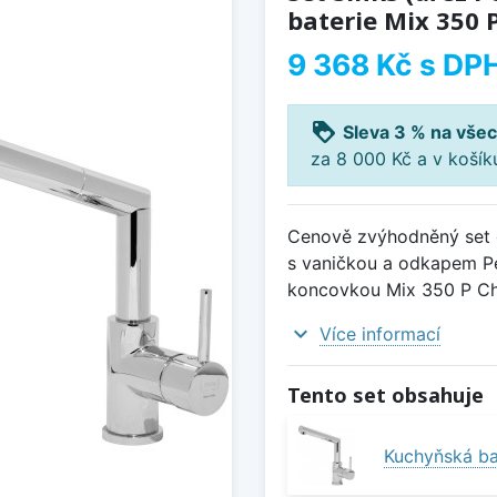
baterie Mix 350 P
9 368 Kč
s DP
loyalty
Sleva 3 % na všec
za 8 000 Kč a v koší
Cenově zvýhodněný set d
s vaničkou a odkapem Pe
koncovkou Mix 350 P Chr
expand_more
Více informací
Tento set obsahuje
Kuchyňská ba