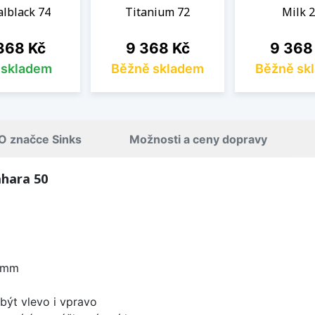
lblack 74
Titanium 72
Milk 
na
Cena
Cena
368 Kč
9 368 Kč
9 368
s skladem
Běžně skladem
Běžně sk
O značce Sinks
Možnosti a ceny dopravy
ahara 50
6 mm
být vlevo i vpravo