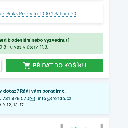
ez Sinks Perfecto 1000.1 Sahara 50
ned k odeslání nebo vyzvednutí
8., u vás v úterý 11.8..

PŘIDAT DO KOŠÍKU
iv dotaz? Rádi vám poradíme.
 731 979 570
info@trendo.cz
mail_outline
 9-12, 13-17