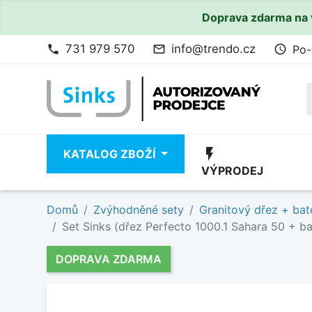
Doprava zdarma na 
731 979 570
info@trendo.cz
Po-
phone
mail_outline
access_time
flash_on
KATALOG ZBOŽÍ
VÝPRODEJ
Domů
Zvýhodněné sety
Granitový dřez + bat
Set Sinks (dřez Perfecto 1000.1 Sahara 50 + ba
DOPRAVA ZDARMA