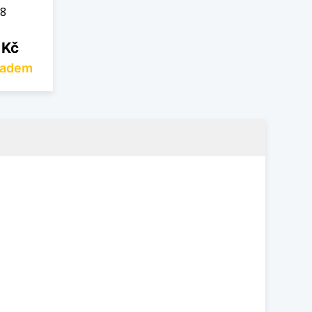
28
 Kč
ladem