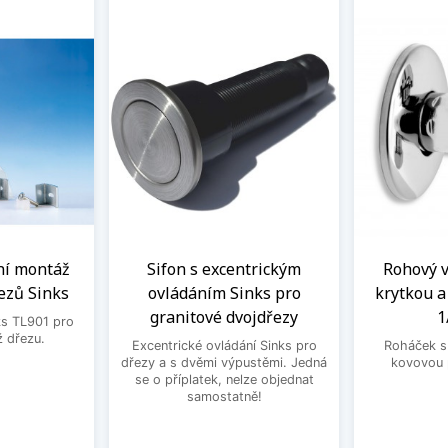
ní montáž
Sifon s excentrickým
Rohový ve
ezů Sinks
ovládáním Sinks pro
krytkou 
granitové dvojdřezy
1
ks TL901 pro
 dřezu.
Excentrické ovládání Sinks pro
Roháček s 
dřezy a s dvěmi výpustěmi. Jedná
kovovou 
se o příplatek, nelze objednat
samostatně!