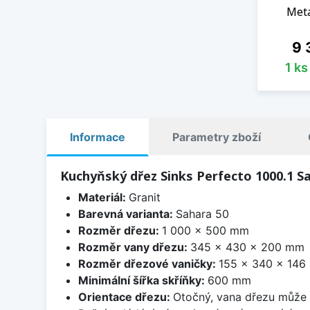
Meta
Ce
9 
1 k
Informace
Parametry zboží
Kuchyňský dřez Sinks Perfecto 1000.1 S
Materiál:
Granit
Barevná varianta:
Sahara 50
Rozměr dřezu:
1 000 x 500 mm
Rozměr vany dřezu:
345 x 430 x 200 mm
Rozměr dřezové vaničky:
155 x 340 x 14
Minimální šířka skříňky:
600 mm
Orientace dřezu:
Otočný, vana dřezu může 