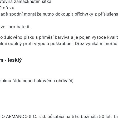
 otevírá zamáčknutím sítka.
ě dřezu
padě spodní montáže nutno dokoupit příchytky z příslušens
vor pro baterii.
o žulového písku s příměsí barviva a je pojen vysoce kval
velmi odolný proti vrypu a poškrábání. Dřez vyniká mimořád
 - lesklý
odnímu řádu nebo tlakovému ohřívači)
ARIO ARMANDO & C. s.r.l. působící na trhu bezmála 50 let. T