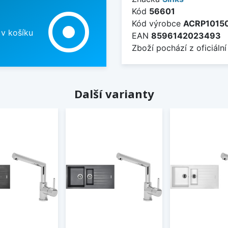
Kód
56601
adjust
Kód výrobce
ACRP1015
 v košíku
EAN
8596142023493
Zboží pochází z oficiální
Další varianty