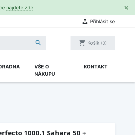
×
kce
najdete zde
.

Přihlásit se

shopping_cart
Košík
(0)
ORADNA
VŠE O
KONTAKT
NÁKUPU
erfecto 1000.1 Sahara 50 +