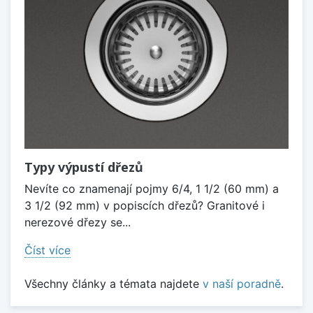
Typy výpustí dřezů
Nevíte co znamenají pojmy 6/4, 1 1/2 (60 mm) a
3 1/2 (92 mm) v popiscích dřezů? Granitové i
nerezové dřezy se...
Číst více
Všechny články a témata najdete
v naší poradně
.