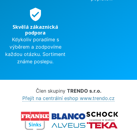
verified_user
Skvělá zákaznická
podpora
Kdykoliv poradíme s
výběrem a zodpovíme
každou otázku. Sortiment
známe poslepu.
Člen skupiny
TRENDO s.r.o.
Přejít na centrální eshop www.trendo.cz