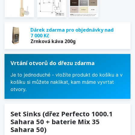
Dárek zdarma pro objednávky nad
7 000 Kč
Zrnková káva 200g
Vrtání otvorů do dřezu zdarma
Je to jednoduché - vložíte produkt do košíku a v
košíku si můžete naklikat, kam máme vyvrtat
otvory.
Set Sinks (dřez Perfecto 1000.1
Sahara 50 + baterie Mix 35
Sahara 50)