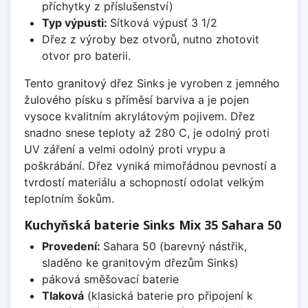
příchytky z příslušenství)
Typ výpusti:
Sítková výpusť 3 1/2
Dřez z výroby bez otvorů, nutno zhotovit
otvor pro baterii.
Tento granitový dřez Sinks je vyroben z jemného
žulového písku s příměsí barviva a je pojen
vysoce kvalitním akrylátovým pojivem. Dřez
snadno snese teploty až 280 C, je odolný proti
UV záření a velmi odolný proti vrypu a
poškrábání. Dřez vyniká mimořádnou pevností a
tvrdostí materiálu a schopností odolat velkým
teplotním šokům.
Kuchyňská baterie Sinks Mix 35 Sahara 50
Provedení:
Sahara 50 (barevný nástřik,
sladěno ke granitovým dřezům Sinks)
páková směšovací baterie
Tlaková
(klasická baterie pro připojení k