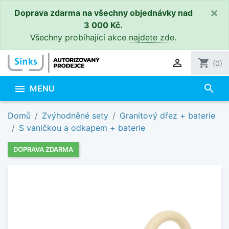
×
Doprava zdarma na všechny objednávky nad
3 000 Kč.
Všechny probíhající akce
najdete zde
.

shopping_cart
(0)
search

MENU
Domů
Zvýhodněné sety
Granitový dřez + baterie
S vaničkou a odkapem + baterie
DOPRAVA ZDARMA