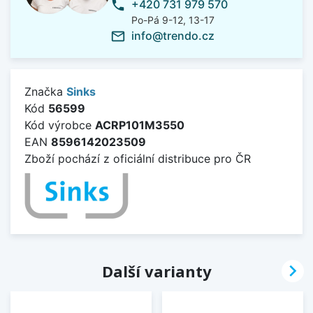
+420 731 979 570
phone
Po-Pá 9-12, 13-17
info@trendo.cz
mail_outline
Značka
Sinks
Kód
56599
Kód výrobce
ACRP101M3550
EAN
8596142023509
Zboží pochází z oficiální distribuce pro ČR

Další varianty