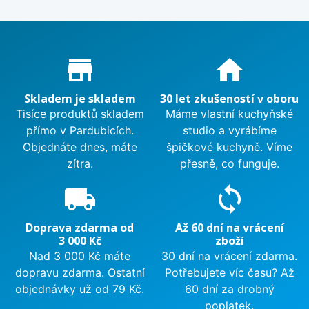
Proč nakupovat u nás?
store_mall_directory
home
Skladem je skladem
30 let zkušeností v oboru
Tisíce produktů skladem
Máme vlastní kuchyňské
přímo v Pardubicích.
studio a vyrábíme
Objednáte dnes, máte
špičkové kuchyně. Víme
zítra.
přesně, co funguje.
local_shipping
sync
Doprava zdarma od
Až 60 dní na vrácení
3 000 Kč
zboží
Nad 3 000 Kč máte
30 dní na vrácení zdarma.
dopravu zdarma. Ostatní
Potřebujete víc času? Až
objednávky už od 79 Kč.
60 dní za drobný
poplatek.