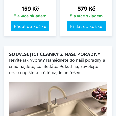
Cena
Cena
159 Kč
579 Kč
5 a více skladem
5 a více skladem
Přidat do košíku
Přidat do košíku
SOUVISEJÍCÍ ČLÁNKY Z NAŠÍ PORADNY
Nevíte jak vybrat? Nahlédněte do naší poradny a
snad najdete, co hledáte. Pokud ne, zavolejte
nebo napište a určitě najdeme řešení.