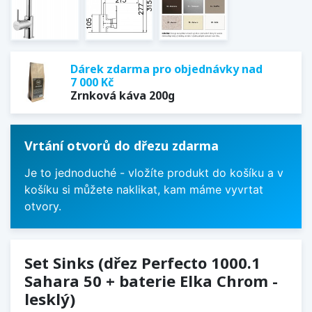
Dárek zdarma pro objednávky nad
7 000 Kč
Zrnková káva 200g
Vrtání otvorů do dřezu zdarma
Je to jednoduché - vložíte produkt do košíku a v
košíku si můžete naklikat, kam máme vyvrtat
otvory.
Set Sinks (dřez Perfecto 1000.1
Sahara 50 + baterie Elka Chrom -
lesklý)