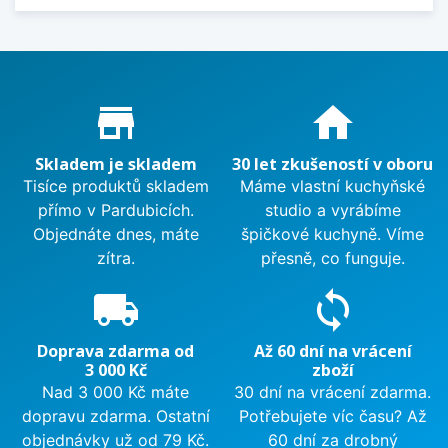
Proč nakupovat u nás?
store_mall_directory
home
Skladem je skladem
30 let zkušeností v oboru
Tisíce produktů skladem
Máme vlastní kuchyňské
přímo v Pardubicích.
studio a vyrábíme
Objednáte dnes, máte
špičkové kuchyně. Víme
zítra.
přesně, co funguje.
local_shipping
sync
Doprava zdarma od
Až 60 dní na vrácení
3 000 Kč
zboží
Nad 3 000 Kč máte
30 dní na vrácení zdarma.
dopravu zdarma. Ostatní
Potřebujete víc času? Až
objednávky už od 79 Kč.
60 dní za drobný