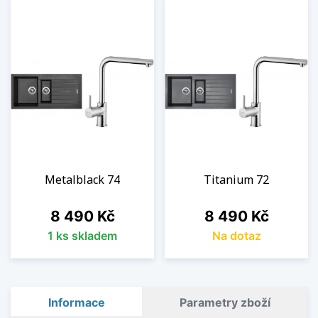
Metalblack 74
Titanium 72
Cena
Cena
8 490 Kč
8 490 Kč
1 ks skladem
Na dotaz
Informace
Parametry zboží