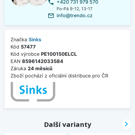
+420 731 979 570
phone
Po-Pá 9-12, 13-17
info@trendo.cz
mail_outline
Značka
Sinks
Kód
57477
Kód výrobce
PE100150ELCL
EAN
8596142033584
Záruka
24 měsíců
Zboží pochází z oficiální distribuce pro ČR

Další varianty