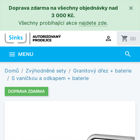
×
Doprava zdarma na všechny objednávky nad
3 000 Kč.
Všechny probíhající akce
najdete zde
.

shopping_cart
(0)
search

MENU
Domů
Zvýhodněné sety
Granitový dřez + baterie
S vaničkou a odkapem + baterie
DOPRAVA ZDARMA