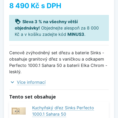
8 490 Kč
s DPH
loyalty
Sleva 3 % na všechny větší
objednávky!
Objednejte alespoň za 8 000
Kč a v košíku zadejte kód
MINUS3
.
Cenově zvýhodněný set dřezu a baterie Sinks -
obsahuje granitový dřez s vaničkou a odkapem
Perfecto 1000.1 Sahara 50 a baterii Elka Chrom -
lesklý.
expand_more
Více informací
Tento set obsahuje
Kuchyňský dřez Sinks Perfecto
1000.1 Sahara 50