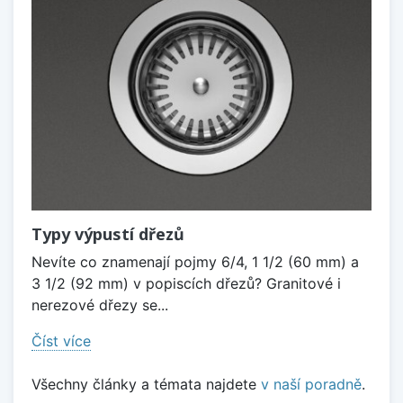
Typy výpustí dřezů
Nevíte co znamenají pojmy 6/4, 1 1/2 (60 mm) a
3 1/2 (92 mm) v popiscích dřezů? Granitové i
nerezové dřezy se...
Číst více
Všechny články a témata najdete
v naší poradně
.