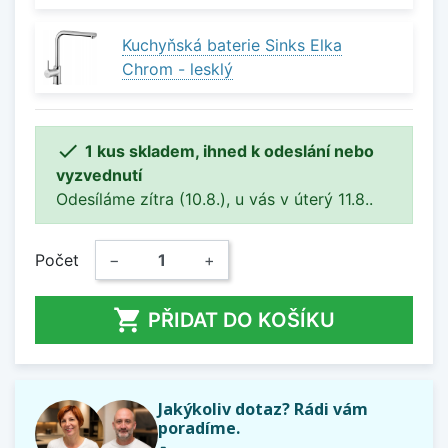
Kuchyňská baterie Sinks Elka
Chrom - lesklý

1 kus skladem, ihned k odeslání nebo
vyzvednutí
Odesíláme zítra (10.8.), u vás v úterý 11.8..
Počet
−
+

PŘIDAT DO KOŠÍKU
Jakýkoliv dotaz? Rádi vám
poradíme.