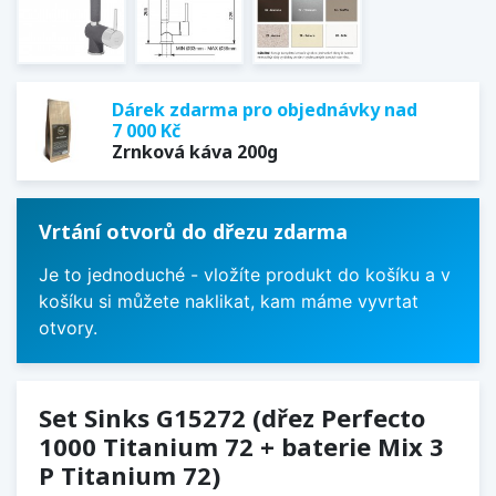
Dárek zdarma pro objednávky nad
7 000 Kč
Zrnková káva 200g
Vrtání otvorů do dřezu zdarma
Je to jednoduché - vložíte produkt do košíku a v
košíku si můžete naklikat, kam máme vyvrtat
otvory.
Set Sinks G15272 (dřez Perfecto
1000 Titanium 72 + baterie Mix 3
P Titanium 72)