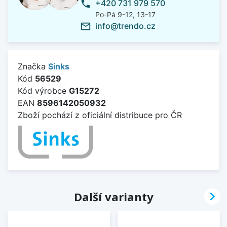
+420 731 979 570
phone
Po-Pá 9-12, 13-17
info@trendo.cz
mail_outline
Značka
Sinks
Kód
56529
Kód výrobce
G15272
EAN
8596142050932
Zboží pochází z oficiální distribuce pro ČR

Další varianty