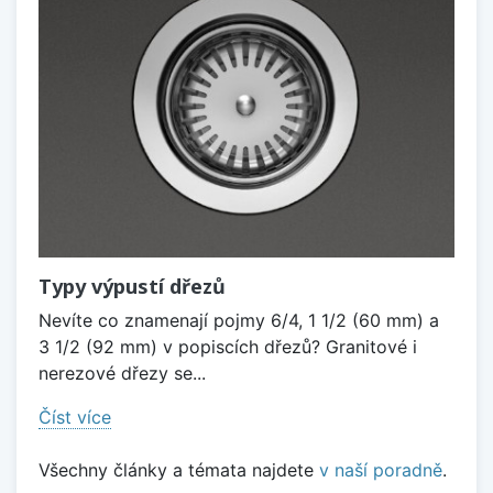
Typy výpustí dřezů
Nevíte co znamenají pojmy 6/4, 1 1/2 (60 mm) a
3 1/2 (92 mm) v popiscích dřezů? Granitové i
nerezové dřezy se...
Číst více
Všechny články a témata najdete
v naší poradně
.