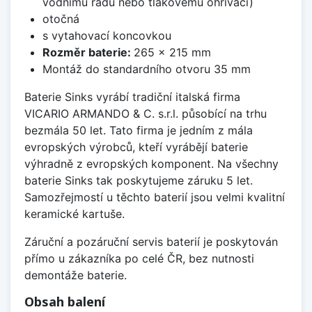
vodnímu řádu nebo tlakovému ohřívači)
otočná
s vytahovací koncovkou
Rozměr baterie:
265 x 215 mm
Montáž do standardního otvoru 35 mm
Baterie Sinks vyrábí tradiční italská firma
VICARIO ARMANDO & C. s.r.l. působící na trhu
bezmála 50 let. Tato firma je jedním z mála
evropských výrobců, kteří vyrábějí baterie
výhradně z evropských komponent. Na všechny
baterie Sinks tak poskytujeme záruku 5 let.
Samozřejmostí u těchto baterií jsou velmi kvalitní
keramické kartuše.
Záruční a pozáruční servis baterií je poskytován
přímo u zákazníka po celé ČR, bez nutnosti
demontáže baterie.
Obsah balení