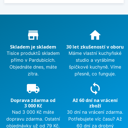
Proč nakupovat u nás?
store_mall_directory
home
Skladem je skladem
30 let zkušeností v oboru
Tisíce produktů skladem
Máme vlastní kuchyňské
přímo v Pardubicích.
studio a vyrábíme
Objednáte dnes, máte
špičkové kuchyně. Víme
zítra.
přesně, co funguje.
local_shipping
sync
Doprava zdarma od
Až 60 dní na vrácení
3 000 Kč
zboží
Nad 3 000 Kč máte
30 dní na vrácení zdarma.
dopravu zdarma. Ostatní
Potřebujete víc času? Až
objednávky už od 79 Kč.
60 dní za drobný