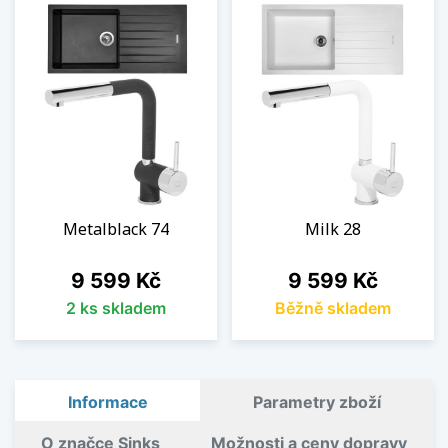
Metalblack 74
Milk 28
Cena
Cena
9 599 Kč
9 599 Kč
2 ks skladem
Běžně skladem
Informace
Parametry zboží
O značce Sinks
Možnosti a ceny dopravy