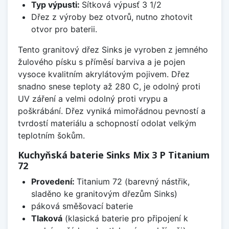
Typ výpusti:
Sítková výpusť 3 1/2
Dřez z výroby bez otvorů, nutno zhotovit
otvor pro baterii.
Tento granitový dřez Sinks je vyroben z jemného
žulového písku s příměsí barviva a je pojen
vysoce kvalitním akrylátovým pojivem. Dřez
snadno snese teploty až 280 C, je odolný proti
UV záření a velmi odolný proti vrypu a
poškrábání. Dřez vyniká mimořádnou pevností a
tvrdostí materiálu a schopností odolat velkým
teplotním šokům.
Kuchyňská baterie Sinks Mix 3 P Titanium
72
Provedení:
Titanium 72 (barevný nástřik,
sladěno ke granitovým dřezům Sinks)
páková směšovací baterie
Tlaková
(klasická baterie pro připojení k