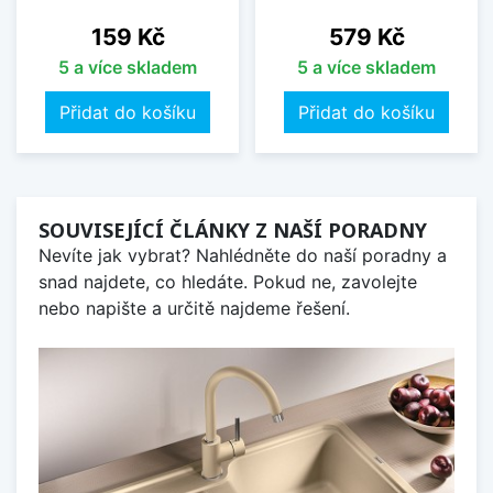
Cena
Cena
159 Kč
579 Kč
5 a více skladem
5 a více skladem
Přidat do košíku
Přidat do košíku
SOUVISEJÍCÍ ČLÁNKY Z NAŠÍ PORADNY
Nevíte jak vybrat? Nahlédněte do naší poradny a
snad najdete, co hledáte. Pokud ne, zavolejte
nebo napište a určitě najdeme řešení.