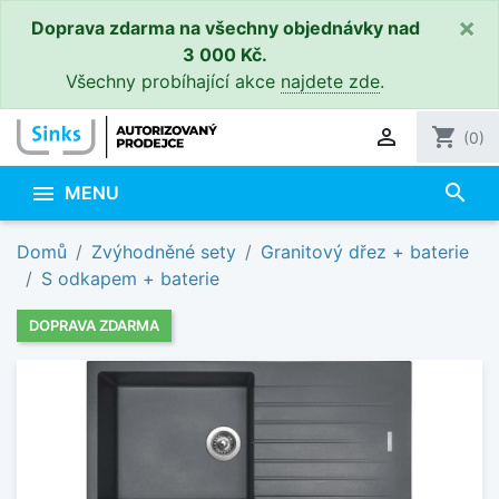
×
Doprava zdarma na všechny objednávky nad
3 000 Kč.
Všechny probíhající akce
najdete zde
.

shopping_cart
(0)
search

MENU
Domů
Zvýhodněné sety
Granitový dřez + baterie
S odkapem + baterie
DOPRAVA ZDARMA