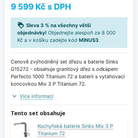
9 599 Kč
s DPH
loyalty
Sleva 3 % na všechny větší
objednávky!
Objednejte alespoň za 8 000
Kč a v košíku zadejte kód
MINUS3
.
Cenově zvýhodněný set dřezu a baterie Sinks
G15272 - obsahuje granitový dřez s odkapem
Perfecto 1000 Titanium 72 a baterii s vytahovací
koncovkou Mix 3 P Titanium 72.
expand_more
Více informací
Tento set obsahuje
Kuchyňská baterie Sinks Mix 3 P
Titanium 72