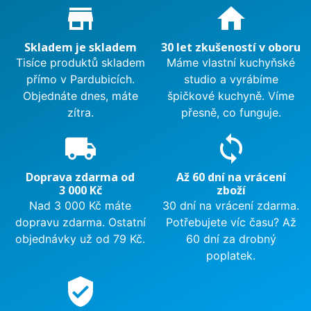
Proč nakupovat u nás?
store_mall_directory
home
Skladem je skladem
30 let zkušeností v oboru
Tisíce produktů skladem
Máme vlastní kuchyňské
přímo v Pardubicích.
studio a vyrábíme
Objednáte dnes, máte
špičkové kuchyně. Víme
zítra.
přesně, co funguje.
local_shipping
sync
Doprava zdarma od
Až 60 dní na vrácení
3 000 Kč
zboží
Nad 3 000 Kč máte
30 dní na vrácení zdarma.
dopravu zdarma. Ostatní
Potřebujete víc času? Až
objednávky už od 79 Kč.
60 dní za drobný
poplatek.
verified_user