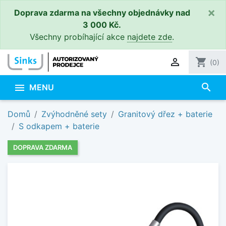
×
Doprava zdarma na všechny objednávky nad
3 000 Kč.
Všechny probíhající akce
najdete zde
.

shopping_cart
(0)
search

MENU
Domů
Zvýhodněné sety
Granitový dřez + baterie
S odkapem + baterie
DOPRAVA ZDARMA