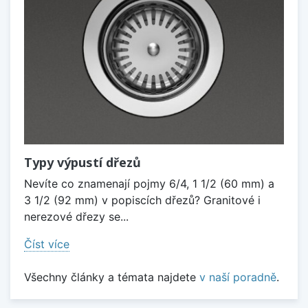
Typy výpustí dřezů
Nevíte co znamenají pojmy 6/4, 1 1/2 (60 mm) a
3 1/2 (92 mm) v popiscích dřezů? Granitové i
nerezové dřezy se...
Číst více
Všechny články a témata najdete
v naší poradně
.