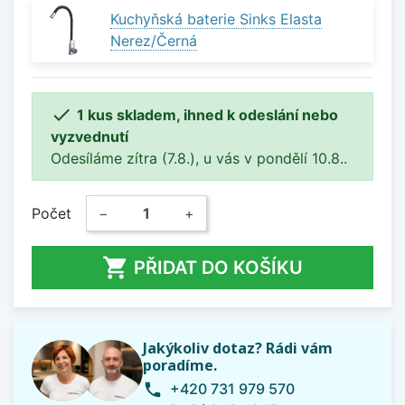
Kuchyňská baterie Sinks Elasta
Nerez/Černá

1 kus skladem, ihned k odeslání nebo
vyzvednutí
Odesíláme zítra (7.8.), u vás v pondělí 10.8..
Počet
−
+

PŘIDAT DO KOŠÍKU
Jakýkoliv dotaz? Rádi vám
poradíme.
+420 731 979 570
phone