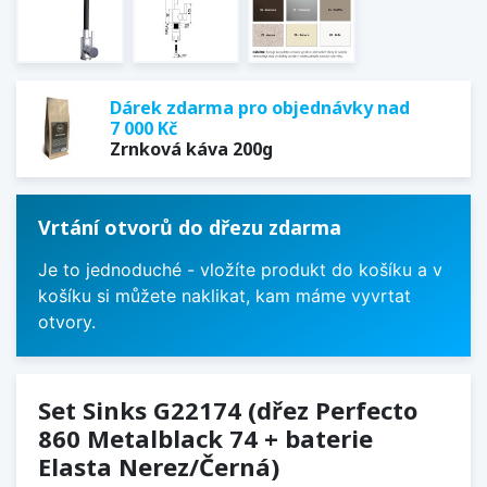
Dárek zdarma pro objednávky nad
7 000 Kč
Zrnková káva 200g
Vrtání otvorů do dřezu zdarma
Je to jednoduché - vložíte produkt do košíku a v
košíku si můžete naklikat, kam máme vyvrtat
otvory.
Set Sinks G22174 (dřez Perfecto
860 Metalblack 74 + baterie
Elasta Nerez/Černá)