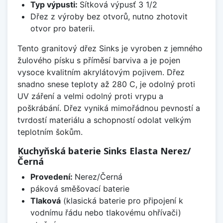
Typ výpusti:
Sítková výpusť 3 1/2
Dřez z výroby bez otvorů, nutno zhotovit
otvor pro baterii.
Tento granitový dřez Sinks je vyroben z jemného
žulového písku s příměsí barviva a je pojen
vysoce kvalitním akrylátovým pojivem. Dřez
snadno snese teploty až 280 C, je odolný proti
UV záření a velmi odolný proti vrypu a
poškrábání. Dřez vyniká mimořádnou pevností a
tvrdostí materiálu a schopností odolat velkým
teplotním šokům.
Kuchyňská baterie Sinks Elasta Nerez/
Černá
Provedení:
Nerez/Černá
páková směšovací baterie
Tlaková
(klasická baterie pro připojení k
vodnímu řádu nebo tlakovému ohřívači)