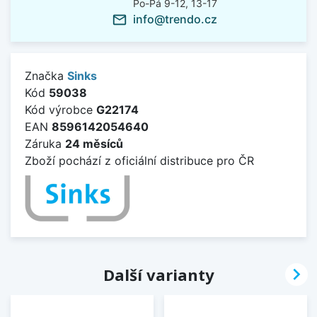
Po-Pá 9-12, 13-17
info@trendo.cz
mail_outline
Značka
Sinks
Kód
59038
Kód výrobce
G22174
EAN
8596142054640
Záruka
24 měsíců
Zboží pochází z oficiální distribuce pro ČR

Další varianty