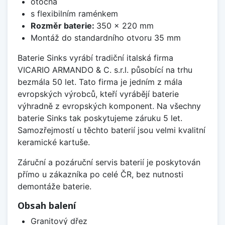
otočná
s flexibilním raménkem
Rozměr baterie:
350 x 220 mm
Montáž do standardního otvoru 35 mm
Baterie Sinks vyrábí tradiční italská firma
VICARIO ARMANDO & C. s.r.l. působící na trhu
bezmála 50 let. Tato firma je jedním z mála
evropských výrobců, kteří vyrábějí baterie
výhradně z evropských komponent. Na všechny
baterie Sinks tak poskytujeme záruku 5 let.
Samozřejmostí u těchto baterií jsou velmi kvalitní
keramické kartuše.
Záruční a pozáruční servis baterií je poskytován
přímo u zákazníka po celé ČR, bez nutnosti
demontáže baterie.
Obsah balení
Granitový dřez