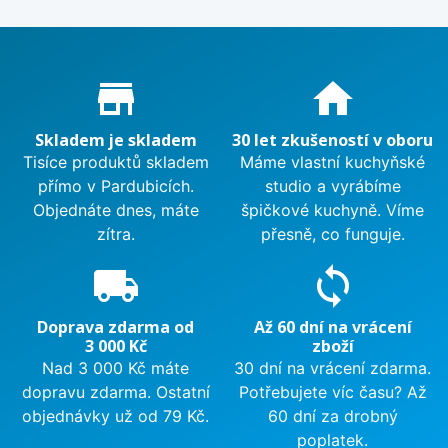
Proč nakupovat u nás?
store_mall_directory
home
Skladem je skladem
30 let zkušeností v oboru
Tisíce produktů skladem
Máme vlastní kuchyňské
přímo v Pardubicích.
studio a vyrábíme
Objednáte dnes, máte
špičkové kuchyně. Víme
zítra.
přesně, co funguje.
local_shipping
sync
Doprava zdarma od
Až 60 dní na vrácení
3 000 Kč
zboží
Nad 3 000 Kč máte
30 dní na vrácení zdarma.
dopravu zdarma. Ostatní
Potřebujete víc času? Až
objednávky už od 79 Kč.
60 dní za drobný
poplatek.