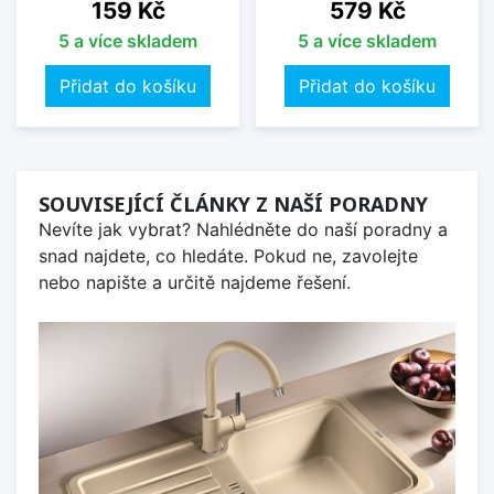
Cena
Cena
159 Kč
579 Kč
5 a více skladem
5 a více skladem
Přidat do košíku
Přidat do košíku
SOUVISEJÍCÍ ČLÁNKY Z NAŠÍ PORADNY
Nevíte jak vybrat? Nahlédněte do naší poradny a
snad najdete, co hledáte. Pokud ne, zavolejte
nebo napište a určitě najdeme řešení.