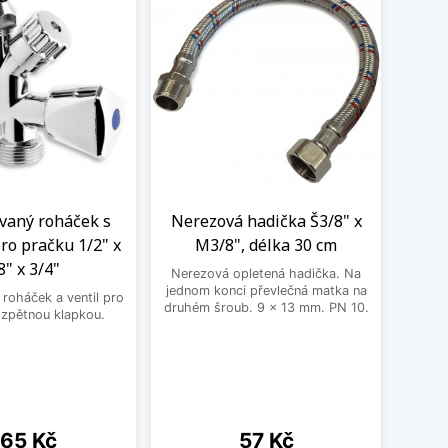
aný roháček s
Nerezová hadička Š3/8" x
BE
ro pračku 1/2" x
M3/8", délka 30 cm
3
8" x 3/4"
Nerezová opletená hadička. Na
BEK
jednom konci převlečná matka na
roháček a ventil pro
druhém šroub. 9 x 13 mm. PN 10.
 zpětnou klapkou.
ena
Cena
65 Kč
57 Kč