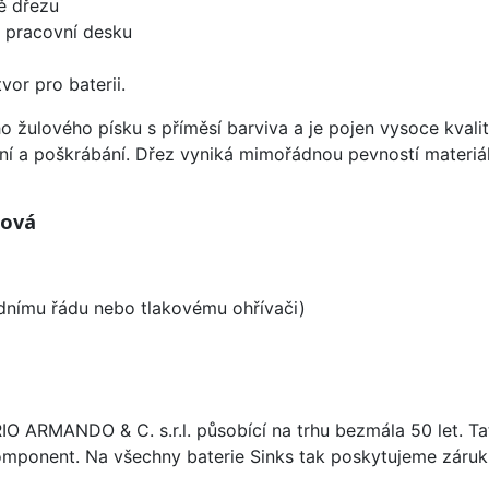
ě dřezu
d pracovní desku
vor pro baterii.
ho žulového písku s příměsí barviva a je pojen vysoce kva
ení a poškrábání. Dřez vyniká mimořádnou pevností materiá
zová
odnímu řádu nebo tlakovému ohřívači)
ARIO ARMANDO & C. s.r.l. působící na trhu bezmála 50 let. T
omponent. Na všechny baterie Sinks tak poskytujeme záruku 