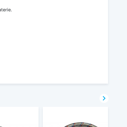
terie.
