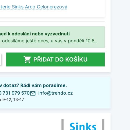
terie Sinks Arco Celonerezová
ned k odeslání nebo vyzvednutí
 odesíláme ještě dnes, u vás v pondělí 10.8..

PŘIDAT DO KOŠÍKU
iv dotaz? Rádi vám poradíme.
 731 979 570
info@trendo.cz
mail_outline
 9-12, 13-17