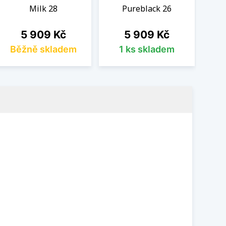
Milk 28
Pureblack 26
Cena
Cena
5 909 Kč
5 909 Kč
Běžně skladem
1 ks skladem
B