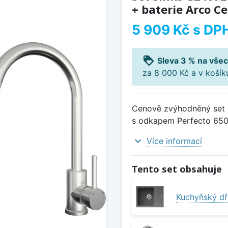
+ baterie Arco C
5 909 Kč
s DP
loyalty
Sleva 3 % na všec
za 8 000 Kč a v koší
Cenově zvýhodněný set d
s odkapem Perfecto 650 
expand_more
Více informací
Tento set obsahuje
Kuchyňský dř