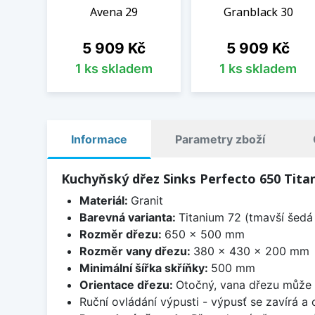
Avena 29
Granblack 30
Cena
Cena
5 909 Kč
5 909 Kč
1 ks skladem
1 ks skladem
Informace
Parametry zboží
Kuchyňský dřez Sinks Perfecto 650 Tita
Materiál:
Granit
Barevná varianta:
Titanium 72 (tmavší šedá 
Rozměr dřezu:
650 x 500 mm
Rozměr vany dřezu:
380 x 430 x 200 mm
Minimální šířka skříňky:
500 mm
Orientace dřezu:
Otočný, vana dřezu může 
Ruční ovládání výpusti - výpusť se zavírá a