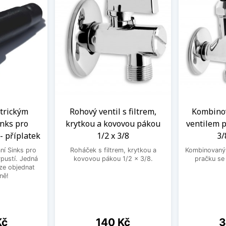
ntrickým
Rohový ventil s filtrem,
Kombinov
nks pro
krytkou a kovovou pákou
ventilem p
- příplatek
1/2 x 3/8
3/
ní Sinks pro
Roháček s filtrem, krytkou a
Kombinovaný 
ýpustí. Jedná
kovovou pákou 1/2 x 3/8.
pračku se
lze objednat
ně!
Cena
C
Kč
140 Kč
3