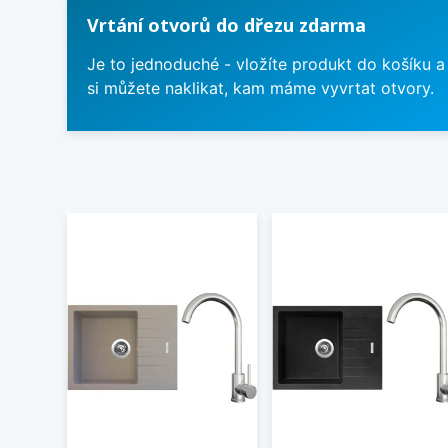
Vrtání otvorů do dřezu zdarma
Je to jednoduché - vložíte produkt do košíku a
si můžete naklikat, kam máme vyvrtat otvory.