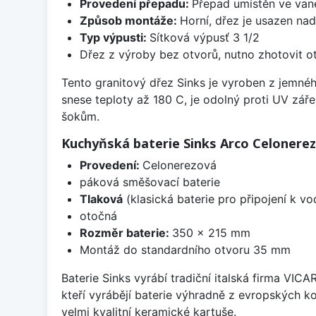
Provedení přepadu:
Přepad umístěn ve van
Způsob montáže:
Horní, dřez je usazen na
Typ výpusti:
Sítková výpusť 3 1/2
Dřez z výroby bez otvorů, nutno zhotovit ot
Tento granitový dřez Sinks je vyroben z jemné
snese teploty až 180 C, je odolný proti UV zář
šokům.
Kuchyňská baterie Sinks Arco Celonere
Provedení:
Celonerezová
páková směšovací baterie
Tlaková
(klasická baterie pro připojení k v
otočná
Rozměr baterie:
350 x 215 mm
Montáž do standardního otvoru 35 mm
Baterie Sinks vyrábí tradiční italská firma VIC
kteří vyrábějí baterie výhradně z evropských k
velmi kvalitní keramické kartuše.