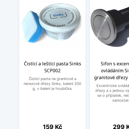
Čistící a leštící pasta Sinks
Sifon s exce
SCP002
ovládáním Si
granitové dřezy 
Čistící pasta na granitové a
nerezové dřezy Sinks, balení 200
Excentrické ovládá
g, v balení je houbička.
dřezy a s jednou v
se o příplatek, ne
samostat
Cena
Cena
159 Kč
299 