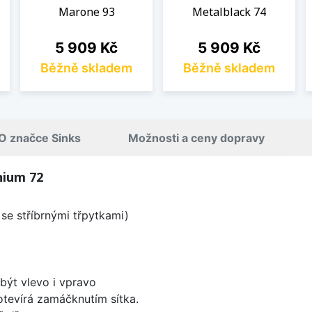
Marone 93
Metalblack 74
Cena
Cena
5 909 Kč
5 909 Kč
Běžně skladem
Běžně skladem
O značce Sinks
Možnosti a ceny dopravy
nium 72
se stříbrnými třpytkami)
být vlevo i vpravo
 otevírá zamáčknutím sítka.