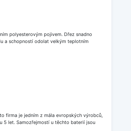
litním polyesterovým pojivem. Dřez snadno
lu a schopností odolat velkým teplotním
ato firma je jedním z mála evropských výrobců,
5 let. Samozřejmostí u těchto baterií jsou