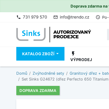
Doprava zdarma na 
731 979 570
info@trendo.cz
Po-
phone
mail_outline
access_time
flash_on
KATALOG ZBOŽÍ
VÝPRODEJ
Domů
Zvýhodněné sety
Granitový dřez + bat
Set Sinks G24672 (dřez Perfecto 650 Titanium
DOPRAVA ZDARMA