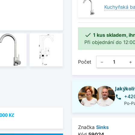
Kuchyňská ba

1 kus skladem, ih
Při objednání do 12:00
Počet
−
+
Jakýkol
+420
phone
Po-Pá
000 Kč
Značka
Sinks
Kód
59024