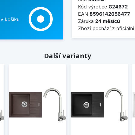
Kód výrobce
G24672
adjust
EAN
8596142056477
 v košíku
Záruka
24 měsíců
Zboží pochází z oficiální
Další varianty