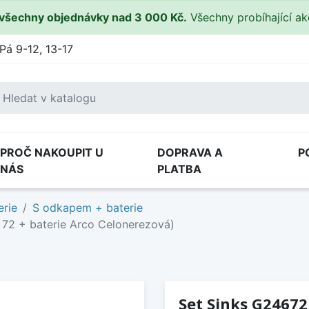
všechny objednávky nad 3 000 Kč.
Všechny probíhající a
Pá 9-12, 13-17
PROČ NAKOUPIT U
DOPRAVA A
P
NÁS
PLATBA
erie
S odkapem + baterie
 72 + baterie Arco Celonerezová)
Set Sinks G24672