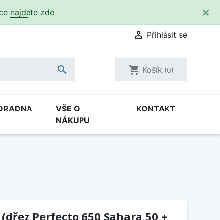
×
kce
najdete zde
.

Přihlásit se

shopping_cart
Košík
(0)
ORADNA
VŠE O
KONTAKT
NÁKUPU
 (dřez Perfecto 650 Sahara 50 +