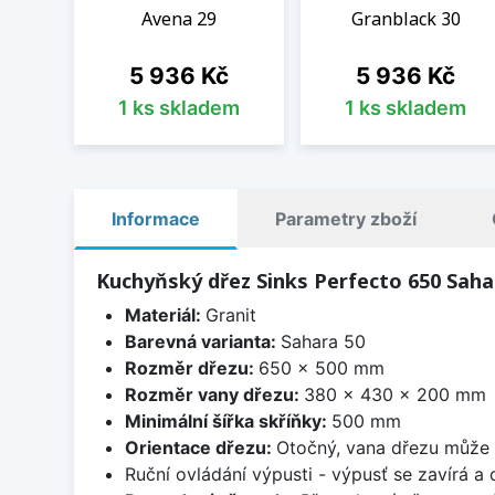
Avena 29
Granblack 30
Cena
Cena
5 936 Kč
5 936 Kč
1 ks skladem
1 ks skladem
Informace
Parametry zboží
Kuchyňský dřez Sinks Perfecto 650 Saha
Materiál:
Granit
Barevná varianta:
Sahara 50
Rozměr dřezu:
650 x 500 mm
Rozměr vany dřezu:
380 x 430 x 200 mm
Minimální šířka skříňky:
500 mm
Orientace dřezu:
Otočný, vana dřezu může 
Ruční ovládání výpusti - výpusť se zavírá a