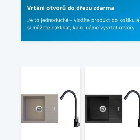
Vrtání otvorů do dřezu zdarma
Je to jednoduché - vložíte produkt do košíku a
si můžete naklikat, kam máme vyvrtat otvory.