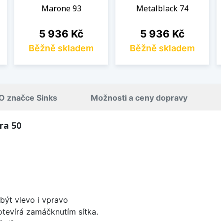
Marone 93
Metalblack 74
Cena
Cena
5 936 Kč
5 936 Kč
Běžně skladem
Běžně skladem
O značce Sinks
Možnosti a ceny dopravy
ra 50
být vlevo i vpravo
 otevírá zamáčknutím sítka.