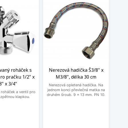
aný roháček s
Nerezová hadička Š3/8" x
BE
ro pračku 1/2" x
M3/8", délka 30 cm
3
8" x 3/4"
Nerezová opletená hadička. Na
BEK
jednom konci převlečná matka na
roháček a ventil pro
druhém šroub. 9 x 13 mm. PN 10.
 zpětnou klapkou.