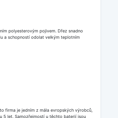
litním polyesterovým pojivem. Dřez snadno
lu a schopností odolat velkým teplotním
ato firma je jedním z mála evropských výrobců,
5 let. Samozřejmostí u těchto baterií jsou