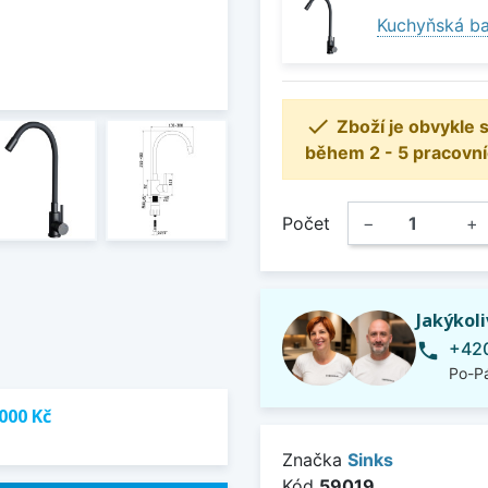
Kuchyňská ba

Zboží je obvykle
během 2 - 5 pracovní
Počet
−
+
Jakýkol
+420
phone
Po-Pá
000 Kč
Značka
Sinks
Kód
59019