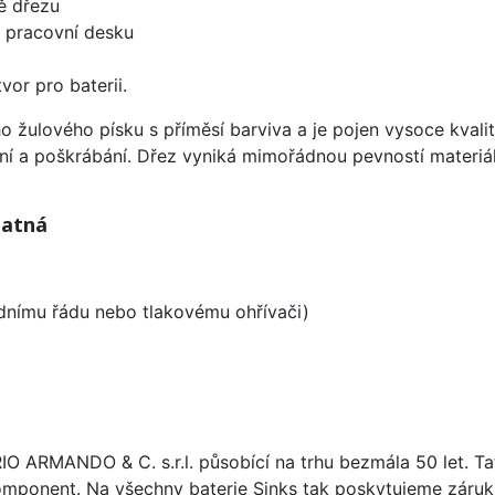
ě dřezu
d pracovní desku
vor pro baterii.
ho žulového písku s příměsí barviva a je pojen vysoce kva
ení a poškrábání. Dřez vyniká mimořádnou pevností materiá
matná
odnímu řádu nebo tlakovému ohřívači)
ARIO ARMANDO & C. s.r.l. působící na trhu bezmála 50 let. T
omponent. Na všechny baterie Sinks tak poskytujeme záruku 