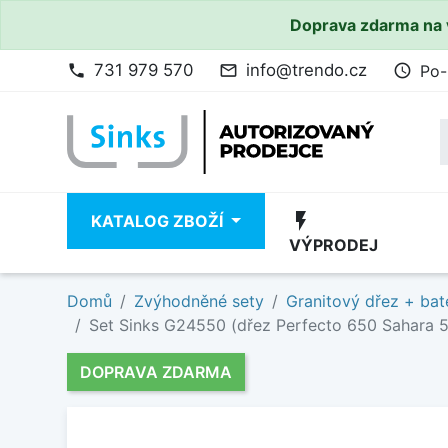
Doprava zdarma na 
731 979 570
info@trendo.cz
Po-
phone
mail_outline
access_time
flash_on
KATALOG ZBOŽÍ
VÝPRODEJ
Domů
Zvýhodněné sety
Granitový dřez + bat
Set Sinks G24550 (dřez Perfecto 650 Sahara 5
DOPRAVA ZDARMA