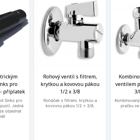
ntrickým
Rohový ventil s filtrem,
Kombinov
nks pro
krytkou a kovovou pákou
ventilem p
- příplatek
1/2 x 3/8
3/
ní Sinks pro
Roháček s filtrem, krytkou a
Kombinovaný 
ýpustí. Jedná
kovovou pákou 1/2 x 3/8.
pračku se
lze objednat
ně!