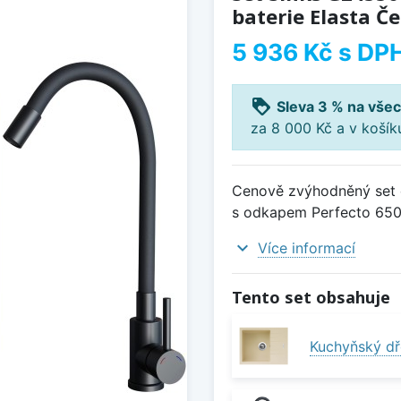
baterie Elasta Č
5 936 Kč
s DP
loyalty
Sleva 3 % na všec
za 8 000 Kč a v koší
Cenově zvýhodněný set d
s odkapem Perfecto 650 
expand_more
Více informací
Tento set obsahuje
Kuchyňský dř