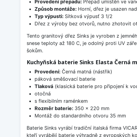
Provedení přepadu:
Přepad umístěn ve van
Způsob montáže:
Horní, dřez je usazen na
Typ výpusti:
Sítková výpusť 3 1/2
Dřez z výroby bez otvorů, nutno zhotovit ot
Tento granitový dřez Sinks je vyroben z jemné
snese teploty až 180 C, je odolný proti UV zář
šokům.
Kuchyňská baterie Sinks Elasta Černá 
Provedení:
Černá matná (nástřik)
páková směšovací baterie
Tlaková
(klasická baterie pro připojení k v
otočná
s flexibilním raménkem
Rozměr baterie:
350 x 220 mm
Montáž do standardního otvoru 35 mm
Baterie Sinks vyrábí tradiční italská firma VIC
kteří vyrábějí baterie výhradně z evropských k