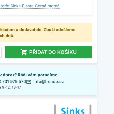
terie Sinks Elasta Černá matná
 skladem u dodavatele. Zboží odešleme
ch dnů.

PŘIDAT DO KOŠÍKU
iv dotaz? Rádi vám poradíme.
 731 979 570
info@trendo.cz
mail_outline
 9-12, 13-17