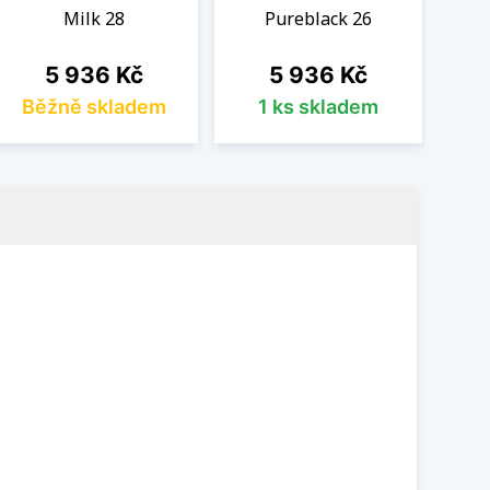
Milk 28
Pureblack 26
Cena
Cena
5 936 Kč
5 936 Kč
Běžně skladem
1 ks skladem