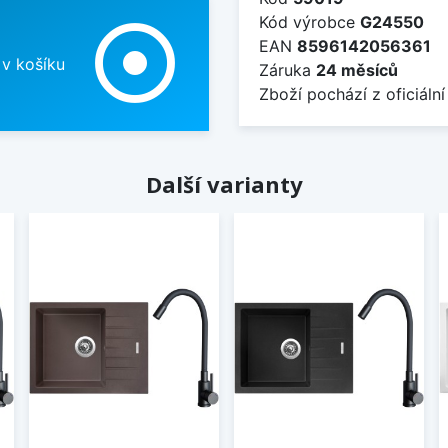
Kód výrobce
G24550
adjust
EAN
8596142056361
 v košíku
Záruka
24 měsíců
Zboží pochází z oficiální
Další varianty